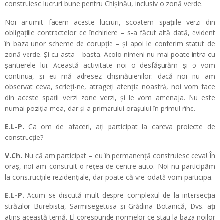
construiesc lucruri bune pentru Chișinău, inclusiv o zonă verde.
Noi anumit facem aceste lucruri, scoatem spațiile verzi din
obligațiile contractelor de închiriere – s-a făcut altă dată, evident
în baza unor scheme de corupție – și apoi le conferim statut de
zonă verde. Și cu asta – basta. Acolo nimeni nu mai poate intra cu
șantierele lui. Această activitate noi o desfășurăm și o vom
continua, și eu mă adresez chișinăuienilor: dacă noi nu am
observat ceva, scrieți-ne, atrageți atenția noastră, noi vom face
din aceste spații verzi zone verzi, și le vom amenaja. Nu este
numai poziția mea, dar și a primarului orașului în primul rînd.
E.L-P.
Ca om de afaceri, ați participat la careva proiecte de
construcție?
V.Ch.
Nu că am participat – eu în permanență construiesc ceva! În
oraș, noi am construit o rețea de centre auto. Noi nu participăm
la construcțiile rezidențiale, dar poate că vre-odată vom participa.
E.L-P.
Acum se discută mult despre complexul de la intersecția
străzilor Burebista, Sarmisegetusa și Grădina Botanică, Dvs. ați
atins această temă. El corespunde normelor ce stau la baza noilor