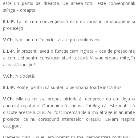
este un partid de dreapta. De aceea totul este convențional:
stînga – dreapta.
E.L-P.
La fel cum convențională este divizarea în proeuropene și
prorusești .
V.Ch.
Noi suntem în exclusivitate pro-moldoveni.
E.L-P.
În prezent, aveți o funcție cam ingrată – cea de președinte
al comisiei pentru construcții și arhitectură. Vi s-au propus mite, în
această funcție?
V.Ch.
Niciodată.
E.L-P.
Poate, pentru că sunteți o persoană foarte înstărită?
V.Ch.
Mie nu mi s-a propus niciodată, deoarece eu am deja o
anumită reputație. Oamenii mă cunosc, înțeleg că este inutil să
discute aceste lucruri. Au fost încercări de a mă atrage în anumite
proiecte, ce nu corespund intereselor orașului. Le-am respins
categoric.
Oamenii cred – și eu am încetat să mai demonstrez contrariul –