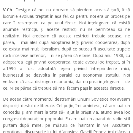
V.Ch.
Desigur că noi nu doream să pierdem această țară, însă
lucrurile evoluau treptat în așa fel, că pentru noi era un proces pe
care îl resimțeam ca pe unul firesc. Noi înțelegeam că există
anumite restricții, și aceste restricții nu ne permiteau să ne
realizăm. Noi credeam că aceste restricții trebuie scoase, ne
părea, – mai ales după adoptarea legii privind cooperarea, după
ce exista mai mult liberalism, după ce puteau fi ascultate trupele
rock interzise anterior, – ni se părea că e bine. După anul 1988, cu
adoptarea legii privind cooperarea, toate aveau loc treptat, și în
a.1990 a fost adoptată legea privind întreprinderile mici,
businessul se dezvolta în paralel cu economia statului. Noi
vedeam că asta distrugea economia, dar nu prea înțelegeam – de
ce. Ni se părea că trebuie să mai facem pași în această direcție.
De aceea către momentul destrămării Uniunii Sovietice noi aveam
dispoziții destul de liberale. Cel puțin, îmi amintesc, că am luat un
concediu și am mers la tata să-l ajut la prășit via, atunci avea loc
congresul deputaților poporului. Eu am luat un aparat de radio și îl
purtam după mine, pe măsură ce înaintam în vie. Ascultam
emoționat discursurile lui Irii Afanasiev, Gavriil Popov, îmi plăceau