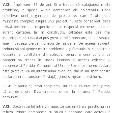
V.Ch.
Împlinisem 31 de ani. Și a trebuit să soluționez multe
probleme, în special – ale oamenilor, ale colectivului. Dacă
colectivul unei organizații de proiectare, care întotdeauna
muncește complex asupra unui proiect, nu este consolidat, dacă
există probleme – respectiv, nu se respectă termenele, are de
suferit calitatea. Iar în construcții, calitatea este cea mai
importantă, căci dacă ai pus greșit o cifră oarecare, nu ai trasat o
linie – cauzezi pierderi, uneori de milioane. De aceea, evident,
trebuia să soluționez multe probleme – și familiale, și cu privire la
locuințe, și conflictele din colectiv, pentru a crea condiții ca
oamenii să creadă în viitorul luminos al acestui colectiv. Și
deoarece și Partidul Comunist al Uniunii Sovietice mereu declara
asta (altceva, că nu întotdeauna avea loc, dar în linii mari aceste
declarații erau transpuse în viață), și noi simțeam acest lucru.
E.L-P.
În partid ați intrat conștient? Unii spun, că erau impuși mai
că cu de-a sila. Dvs. credeați sincer, la intrarea în Partidul
comunist?
V.Ch.
Dacă în partid intra un muncitor sau un țăran, practic nu i se
refuza. Printre persoanele cu studii superioare, care activau în