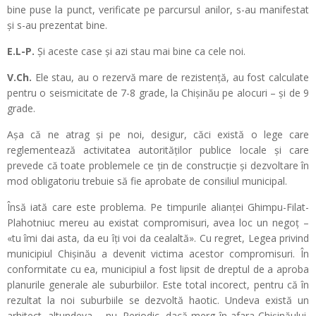
bine puse la punct, verificate pe parcursul anilor, s-au manifestat
și s-au prezentat bine.
E.L-P.
Și aceste case și azi stau mai bine ca cele noi.
V.Ch.
Ele stau, au o rezervă mare de rezistență, au fost calculate
pentru o seismicitate de 7-8 grade, la Chișinău pe alocuri – și de 9
grade.
Așa că ne atrag și pe noi, desigur, căci există o lege care
reglementează activitatea autorităților publice locale și care
prevede că toate problemele ce țin de construcție și dezvoltare în
mod obligatoriu trebuie să fie aprobate de consiliul municipal.
Însă iată care este problema. Pe timpurile alianței Ghimpu-Filat-
Plahotniuc mereu au existat compromisuri, avea loc un negoț –
«tu îmi dai asta, da eu îți voi da cealaltă». Cu regret, Legea privind
municipiul Chișinău a devenit victima acestor compromisuri. În
conformitate cu ea, municipiul a fost lipsit de dreptul de a aproba
planurile generale ale suburbiilor. Este total incorect, pentru că în
rezultat la noi suburbiile se dezvoltă haotic. Undeva există un
arhitect, altundeva – nu. Periodic, dacă merg în afara Chișinăului,