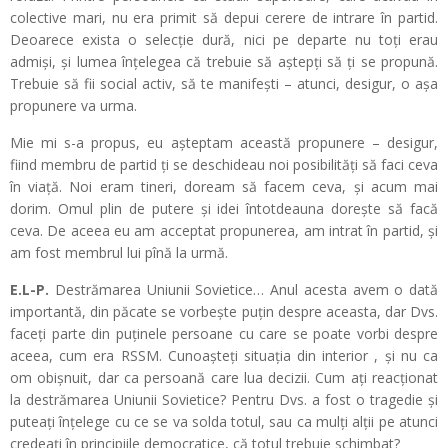
colective mari, nu era primit să depui cerere de intrare în partid.
Deoarece exista o selecție dură, nici pe departe nu toți erau
admiși, și lumea înțelegea că trebuie să aștepți să ți se propună.
Trebuie să fii social activ, să te manifești – atunci, desigur, o așa
propunere va urma.
Mie mi s-a propus, eu așteptam această propunere – desigur,
fiind membru de partid ți se deschideau noi posibilități să faci ceva
în viață. Noi eram tineri, doream să facem ceva, și acum mai
dorim. Omul plin de putere și idei întotdeauna dorește să facă
ceva. De aceea eu am acceptat propunerea, am intrat în partid, și
am fost membrul lui pînă la urmă.
E.L-P.
Destrămarea Uniunii Sovietice… Anul acesta avem o dată
importantă, din păcate se vorbește puțin despre aceasta, dar Dvs.
faceți parte din puținele persoane cu care se poate vorbi despre
aceea, cum era RSSM. Cunoașteți situația din interior , și nu ca
om obișnuit, dar ca persoană care lua decizii. Cum ați reacționat
la destrămarea Uniunii Sovietice? Pentru Dvs. a fost o tragedie și
puteați înțelege cu ce se va solda totul, sau ca mulți alții pe atunci
credeați în principiile democratice, că totul trebuie schimbat?