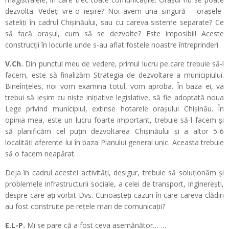
dezvolta. Vedeți vre-o ieșire? Noi avem una singură – orașele-
sateliți în cadrul Chișinăului, sau cu careva sisteme separate? Ce
să facă orașul, cum să se dezvolte? Este imposibil! Aceste
construcții în locurile unde s-au aflat fostele noastre întreprinderi.
V.Ch.
Din punctul meu de vedere, primul lucru pe care trebuie să-l
facem, este să finalizăm Strategia de dezvoltare a municipiului.
Bineînțeles, noi vom examina totul, vom aproba. În baza ei, va
trebui să ieșim cu niște inițiative legislative, să fie adoptată noua
Lege privind municipiul, extinse hotarele orașului Chișinău. În
opinia mea, este un lucru foarte important, trebuie să-l facem și
să planificăm cel puțin dezvoltarea Chișinăului și a altor 5-6
localități aferente lui în baza Planului general unic. Aceasta trebuie
să o facem neapărat.
Deja în cadrul acestei activități, desigur, trebuie să soluționăm și
problemele infrastructurii sociale, a celei de transport, inginerești,
despre care ați vorbit Dvs. Cunoașteți cazuri în care careva clădiri
au fost construite pe rețele mari de comunicații?
E.L-P.
Mi se pare că a fost ceva asemănător… …