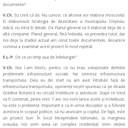
documente?
V.Ch.
Eu cred că da. Nu cunosc ce altceva vor elabora moscoviții.
Ei elaborează Strategia de dezvoltare a municipiului Chișinău.
Adică, nu intră în detalii. Da Planul general va fi elaborat deja de o
altă companie. Planul general, fără îndoială, va prevedea totul, dar
noi deja la stadiul actual am cerut toate documentele, deoarece
comisia a examinat acest proiect în mod repetat.
E.L-P.
De ce un timp așa de îndelungat?
V.Ch.
Noi l-am întors, pentru că nu erau soluționate definitiv
problemele infrastructurii sociale. Ne interesa infrastructura
transportului. Deși eu din start nu am avut întrebări față de
infrastructura transportului, oponenții noștri spuneau că pe strada
Grădina Botanică nu circulă troleibuze și autobuze. După ce totul
va fi construit, peste vreo 7 ani, noi vom lansa acolo și troleibuze,
nu este o problemă. Important e ca în urma discuțiilor și a folosirii
acestora în scopuri politice, să nu aruncăm și copilul. De fapt, este
un proiect bun. În locul întreprinderii betonate, la marginea
orașului, noi vom avea un complex rezidențial. Vom obține