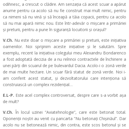
odihnesc, a crescut o clădire. Am senzația că acest scuar a apărut
anume pentru ca acolo să nu fie construit mai mult nimic, pentru
ca nimeni să nu vină și să înceapă a tăia copacii, pentru ca acolo
să nu mai apară nimic nou. Este într-adevăr o mișcare a primăriei
și preturii, pentru a pune în siguranță locuitorii și orașul?
V.Ch.
Nu este doar o mișcare a primăriei și preturii, este inițiativa
oamenilor. Noi sprijinim aceste inițiative și le salutăm. Spre
exemplu, recent la inițiativa colegului meu Alexandru Bondarenco
a fost adoptată decizia de a nu reînnoi contractele de închiriere a
unei părți din scuarul de pe bulevardul Dacia. Acolo-i o zonă verde
de mai multe hectare. Un scuar fără statut de zonă verde. Noi i-
am conferit acest statut, și dezvoltatorului care intenționa să
construiască un complex rezidențial…
E.L-P.
Este acel complex controversat, despre care s-a vorbit așa
de mult?
V.Ch.
În locul uzinei ”Aviatehnologie”, care este betonat total.
Oponenții noștri au venit cu pancarta ”Nu betonați Chișinăul”. Dar
acolo nu se betonează nimic, din contra, este scos betonul și se