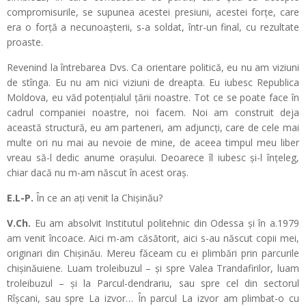
compromisurile, se supunea acestei presiuni, acestei forțe, care
era o forță a necunoașterii, s-a soldat, într-un final, cu rezultate
proaste.
Revenind la întrebarea Dvs. Ca orientare politică, eu nu am viziuni
de stînga. Eu nu am nici viziuni de dreapta. Eu iubesc Republica
Moldova, eu văd potențialul țării noastre. Tot ce se poate face în
cadrul companiei noastre, noi facem. Noi am construit deja
această structură, eu am parteneri, am adjuncți, care de cele mai
multe ori nu mai au nevoie de mine, de aceea timpul meu liber
vreau să-l dedic anume orașului. Deoarece îl iubesc și-l înțeleg,
chiar dacă nu m-am născut în acest oraș.
E.L-P.
În ce an ați venit la Chișinău?
V.Ch.
Eu am absolvit Institutul politehnic din Odessa și în a.1979
am venit încoace. Aici m-am căsătorit, aici s-au născut copii mei,
originari din Chișinău. Mereu făceam cu ei plimbări prin parcurile
chișinăuiene. Luam troleibuzul – și spre Valea Trandafirilor, luam
troleibuzul – și la Parcul-dendrariu, sau spre cel din sectorul
Rîșcani, sau spre La izvor… În parcul La izvor am plimbat-o cu