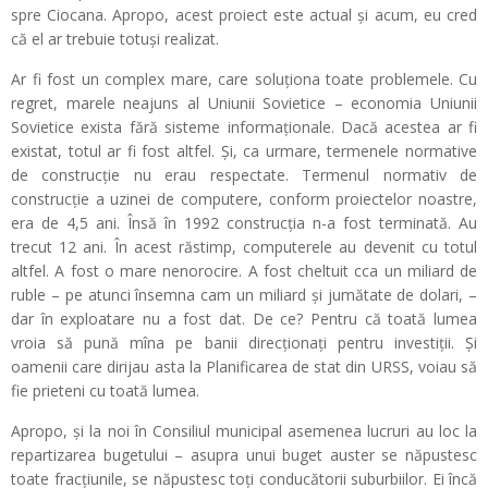
spre Ciocana. Apropo, acest proiect este actual și acum, eu cred
că el ar trebuie totuși realizat.
Ar fi fost un complex mare, care soluționa toate problemele. Cu
regret, marele neajuns al Uniunii Sovietice – economia Uniunii
Sovietice exista fără sisteme informaționale. Dacă acestea ar fi
existat, totul ar fi fost altfel. Și, ca urmare, termenele normative
de construcție nu erau respectate. Termenul normativ de
construcție a uzinei de computere, conform proiectelor noastre,
era de 4,5 ani. Însă în 1992 construcția n-a fost terminată. Au
trecut 12 ani. În acest răstimp, computerele au devenit cu totul
altfel. A fost o mare nenorocire. A fost cheltuit cca un miliard de
ruble – pe atunci însemna cam un miliard și jumătate de dolari, –
dar în exploatare nu a fost dat. De ce? Pentru că toată lumea
vroia să pună mîna pe banii direcționați pentru investiții. Și
oamenii care dirijau asta la Planificarea de stat din URSS, voiau să
fie prieteni cu toată lumea.
Apropo, și la noi în Consiliul municipal asemenea lucruri au loc la
repartizarea bugetului – asupra unui buget auster se năpustesc
toate fracțiunile, se năpustesc toți conducătorii suburbiilor. Ei încă