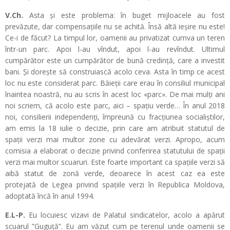
V.Ch.
Asta și este problema: în buget mijloacele au fost
prevăzute, dar compensațiile nu se achită. Însă altă ieșire nu este!
Ce-i de făcut? La timpul lor, oamenii au privatizat cumva un teren
într-un parc. Apoi l-au vîndut, apoi l-au revîndut. Ultimul
cumpărător este un cumpărător de bună credință, care a investit
bani. Și dorește să construiască acolo ceva. Asta în timp ce acest
loc nu este considerat parc. Băieții care erau în consiliul municipal
înaintea noastră, nu au scris în acest loc «parc». De mai mulți ani
noi scriem, că acolo este parc, aici – spațiu verde… În anul 2018
noi, consilierii independenți, împreună cu fracțiunea socialiștilor,
am emis la 18 iulie o decizie, prin care am atribuit statutul de
spații verzi mai multor zone cu adevărat verzi. Apropo, acum
comisia a elaborat o decizie privind conferirea statutului de spații
verzi mai multor scuaruri. Este foarte important ca spațiile verzi să
aibă statut de zonă verde, deoarece în acest caz ea este
protejată de Legea privind spațiile verzi în Republica Moldova,
adoptată încă în anul 1994.
E.L-P.
Eu locuiesc vizavi de Palatul sindicatelor, acolo a apărut
scuarul ”Guguță”. Eu am văzut cum pe terenul unde oamenii se