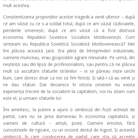
mult acestea.
Conștientizarea proporțiilor acestei tragedii a venit ulterior – după
ce am văzut cu ce s-a soldat totul, după ce am văzut războaiele,
pierderile omenești, după ce am văzut că a fost distrusă
economia Republicii Sovietice Socialiste Moldovenești. Cum
simțeam eu Republica Sovietică Socialistă Moldovenească? Mie
îmi plăcea această țară. Era plină de întreprinderi industriale,
oamenii munceau, erau gospodării agrare minunate. Pe urmă, din
neștiință sau din lipsă de profesionalism, sau pentru că ne plăcea
mult să ascultăm sfaturile străinilor – ni se păreau niște unchi
buni, care doresc doar ca noi să fim fericiți. Și iată-i că au venit și
ne dau sfaturi. Dar deoarece în istoria omenirii nu exista
experiența trecerii de la socialism la capitalism, noi nu știam cum
este el, și urmam sfaturile lor.
Îmi amintesc, la putere a ajuns o simbioză din foști activiști de
partid, care nu se prea dumereau în economia capitalistă, și
oameni de cultură – artiști, poeți. Oameni emotivi, fără
cunoștințele de rigoare, cu un orizont destul de îngust. Și această
simbioză, în care conducerea de partid, care știa să accepte