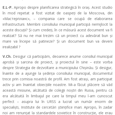
E.L-P.
Apropo despre planificarea strategică în oraș. Acest studio
în mod repetat a fost vizitat de oaspeți de la Moscova, din
«Мастерпланс», – compania care se ocupă de elaborarea
infrastructurii. Membrii consiliului municipal participă nemijlocit la
aceste discuții? Și cum credeți, în ce măsură acest document va fi
realizat? Să nu ne mai trezim că un proiect cu adevărat bun și
mare va începe să patineze? Și un document bun va deveni
irealizabil ?
V.Ch.
Desigur că participăm, deoarece anume consiliul municipal
aprobă și sarcina de proiect, și proiectul în sine – este vorba
despre Strategia de dezvoltare a municipiului Chișinău. Și desigur,
înainte de a ajunge la ședința consiliului municipal, documentul
trece prin comisia noastră de profil. Am fost atrași, am participat
activ și am înaintat obiecțiile noastre. Mi-a făcut plăcere să văd
această misiune, alcătuită de colegii noștri din Rusia, pentru că
era alcătuită în limbajul pe care la timpul meu l-am cunoscut
perfect – asupra lui în URSS a lucrat un număr enorm de
specialiști, Institute de cercetări științifice mari. Apropo, în zadar
noi am renunțat la standardele sovietice în construcție, ele erau