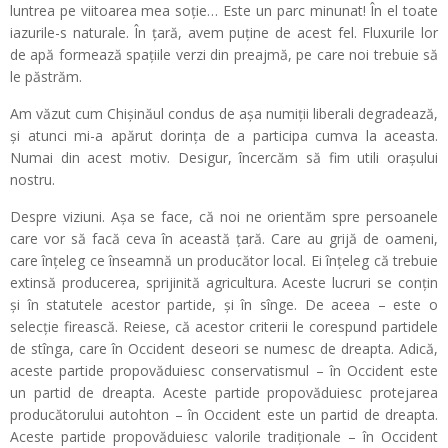
luntrea pe viitoarea mea soție… Este un parc minunat! În el toate
iazurile-s naturale. În țară, avem puține de acest fel. Fluxurile lor
de apă formează spațiile verzi din preajmă, pe care noi trebuie să
le păstrăm.
Am văzut cum Chișinăul condus de așa numiții liberali degradează,
și atunci mi-a apărut dorința de a participa cumva la aceasta.
Numai din acest motiv. Desigur, încercăm să fim utili orașului
nostru.
Despre viziuni. Așa se face, că noi ne orientăm spre persoanele
care vor să facă ceva în această țară. Care au grijă de oameni,
care înțeleg ce înseamnă un producător local. Ei înțeleg că trebuie
extinsă producerea, sprijinită agricultura. Aceste lucruri se conțin
și în statutele acestor partide, și în sînge. De aceea – este o
selecție firească. Reiese, că acestor criterii le corespund partidele
de stînga, care în Occident deseori se numesc de dreapta. Adică,
aceste partide propovăduiesc conservatismul – în Occident este
un partid de dreapta. Aceste partide propovăduiesc protejarea
producătorului autohton – în Occident este un partid de dreapta.
Aceste partide propovăduiesc valorile tradiționale – în Occident