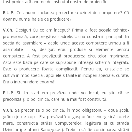
fost proiectată anume de institutul nostru de proiectări.
E.L-P.
Ce anume includea proiectarea uzinei de computere? Că
doar nu numai halele de producere?
V.Ch.
Desigur! Cu ce am început? Prima a fost școala tehnico-
profesională, care pregătea cadrele. Uzina consta în principal din
secția de asamblare – acolo unde aceste computere urmau a fi
asamblate – și, desigur, erau produse și elemente pentru
computere. A fost prevăzută producerea circuitelor imprimate.
Asta este baza pe care se suprapune întreaga schemă integrală.
Este o producere foarte complicată. Pentru ea, cristalele se
cultivă în mod special, apoi ele-s tăiate în încăperi speciale, curate.
Era o întreprindere enormă!
E.L-P.
Și din start era prevăzut unde voi locui, eu știu că se
preconiza și o policlinică, care nu a mai fost construită…
V.Ch.
Se preconiza o policlinică, în mod obligatoriu – două școli,
grădinițe de copii. Era prevăzută o gospodărie energetică foarte
mare, construcția străzii Computerelor, legătura ei cu strada
Uzinelor (pe atunci Заводская). Trebuia să fie continuarea străzii