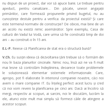
nu dispun de un proiect, dar vor să apuce banii. Le trebuie pentru
apeduct, pentru canalizare… Din păcate, uneori angajații
primăriilor, care formează propunerile privind bugetul, nu au
cunoștințe destule pentru a verifica: da proiectul există? Și care
este termenul normativ de construcție? De obicei, mai bine de un
an acolo nu există nimic asemănător. Spre exemplu, Casa de
cultură din Vadul lui Vodă, care urma să fie construită timp de doi
ani – au construit-o în 15 ani.
E.L-P.
Reiese că Planificarea de stat era o structură bună?
V.Ch.
Eu susțin ideea că dezvoltarea țării trebuie să o formăm din
nou în baza planurilor cincinale. Nimic nou, însă azi ne va fi mult
mai lesne să controlăm îndeplinirea, deoarece toate problemele
le soluționează elementar sistemele informaționale. Care,
apropo, pot fi elaborate în interiorul companiei noastre, căci noi
avem o mare companie IT. Eu înțeleg perfect acest lucru și cred
că noi vom reveni la planificarea pe cinci ani. Dacă ai încotro să
mergi, respectiv ai scopuri, ai sarcini, noi le discutăm, lucrăm la
ele, atunci este mult mai simplu să formezi căile de atingere a
acestor scopuri.