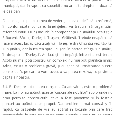
municipal, dar în raport cu suburbiile nu are alte drepturi – doar să
le dea bani.
De aceea, din punctul meu de vedere, e nevoie de încă o reformă,
în conformitate cu care, bineînțeles, va trebuie să organizăm
referendumuri. Eu aș include în componența Chișinăului localitățile
Stăuceni, Băcioi, Durlești, Trușeni, Grătiești. Trebuie neapărat să
facem acest lucru, căci uitați-vă – la ieșire din Chișinău vezi tăblița:
«Chișinău», dar la ieșirea spre Leușeni în partea stîngă ”Chișinău”,
în dreapta – ”Durlești”. Au luat și au împărțit între ei acest teren.
Acolo nu mai poți construi un complex, nu mai poți planifica nimic.
Adică, există o problemă gravă, și eu sper că următoarea putere
consolidată, pe care o vom avea, o va putea rezolva, cu privire la
capitala noastră.
E.L-P.
Despre extinderea orașului. Cu adevărat, este o problemă
mare. La noi au apărut aceste ”cuiburi ale nobililor” acolo unde nu
erau permise construcțiile, ceva a fost privatizat și în fostele
parcuri au apărut case proprii. Dar problema mai constă și în
faptul, că orășelele de vile au apărut în locurile prin care trec
magistralele, în care trec toate comunicațiile. Orașul nu se poate