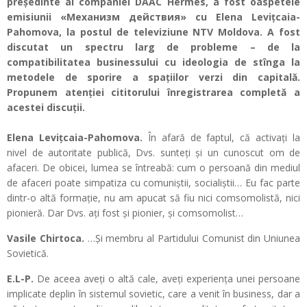
președinte al companiei DAAC Hermes, a fost oaspetele
emisiunii «Механизм действия» cu Elena Levițcaia-
Pahomova, la postul de televiziune NTV Moldova. A fost
discutat un spectru larg de probleme – de la
compatibilitatea businessului cu ideologia de stînga la
metodele de sporire a spațiilor verzi din capitală.
Propunem atenției cititorului înregistrarea completă a
acestei discuții.
Elena Levițcaia-Pahomova.
În afară de faptul, că activați la
nivel de autoritate publică, Dvs. sunteți și un cunoscut om de
afaceri. De obicei, lumea se întreabă: cum o persoană din mediul
de afaceri poate simpatiza cu comuniștii, socialiștii… Eu fac parte
dintr-o altă formație, nu am apucat să fiu nici comsomolistă, nici
pionieră. Dar Dvs. ați fost și pionier, și comsomolist…
Vasile Chirtoca.
…Și membru al Partidului Comunist din Uniunea
Sovietică.
E.L-P.
De aceea aveți o altă cale, aveți experiența unei persoane
implicate deplin în sistemul sovietic, care a venit în business, dar a