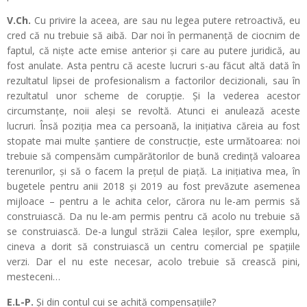
V.Ch.
Cu privire la aceea, are sau nu legea putere retroactivă, eu
cred că nu trebuie să aibă. Dar noi în permanență de ciocnim de
faptul, că niște acte emise anterior și care au putere juridică, au
fost anulate. Asta pentru că aceste lucruri s-au făcut altă dată în
rezultatul lipsei de profesionalism a factorilor decizionali, sau în
rezultatul unor scheme de corupție. Și la vederea acestor
circumstanțe, noii aleși se revoltă. Atunci ei anulează aceste
lucruri. Însă poziția mea ca persoană, la inițiativa căreia au fost
stopate mai multe șantiere de construcție, este următoarea: noi
trebuie să compensăm cumpărătorilor de bună credință valoarea
terenurilor, și să o facem la prețul de piață. La inițiativa mea, în
bugetele pentru anii 2018 și 2019 au fost prevăzute asemenea
mijloace – pentru a le achita celor, cărora nu le-am permis să
construiască. Da nu le-am permis pentru că acolo nu trebuie să
se construiască. De-a lungul străzii Calea Ieșilor, spre exemplu,
cineva a dorit să construiască un centru comercial pe spațiile
verzi. Dar el nu este necesar, acolo trebuie să crească pini,
mesteceni…
E.L-P.
Și din contul cui se achită compensațiile?