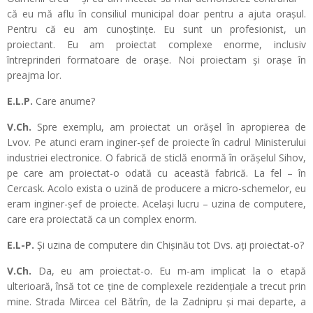
că eu mă aflu în consiliul municipal doar pentru a ajuta orașul.
Pentru că eu am cunoștințe. Eu sunt un profesionist, un
proiectant. Eu am proiectat complexe enorme, inclusiv
întreprinderi formatoare de orașe. Noi proiectam și orașe în
preajma lor.
E.L.P.
Care anume?
V.Ch.
Spre exemplu, am proiectat un orășel în apropierea de
Lvov. Pe atunci eram inginer-șef de proiecte în cadrul Ministerului
industriei electronice. O fabrică de sticlă enormă în orășelul Sihov,
pe care am proiectat-o odată cu această fabrică. La fel – în
Cercask. Acolo exista o uzină de producere a micro-schemelor, eu
eram inginer-șef de proiecte. Același lucru – uzina de computere,
care era proiectată ca un complex enorm.
E.L-P.
Și uzina de computere din Chișinău tot Dvs. ați proiectat-o?
V.Ch.
Da, eu am proiectat-o. Eu m-am implicat la o etapă
ulterioară, însă tot ce ține de complexele rezidențiale a trecut prin
mine. Strada Mircea cel Bătrîn, de la Zadnipru și mai departe, a