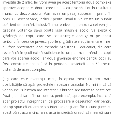
investiții de 2 mlrd. lei. Vom avea pe acest teritoriu două complexe
sportive acoperite, dintre care unul – cu piscină. Tot în rezultatul
muncii cu dezvoltatorul. Vom avea un pasaj subteran – primul în
oraș. Cu ascensoare, inclusiv pentru invalizi. Va exista un număr
suficient de parcări, inclusiv în multe niveluri, pentru ca cei veniți la
Grădina Botanică să-și poată lăsa mașinile acolo. Va exista o
grădiniță de copii, care se construiește adăugător pe acest
teritoriu. În ceea ce privesc școlile și grădinițele suplimentare – ne-
au fost prezentate documentele Ministerului educației, din care
rezultă că în școli există suficiente locuri pentru numărul de copii
care vor apărea acolo. Iar două grădinițe enorme pentru copii au
fost construite acolo încă în perioada sovietică – la 50 metru
distanță de acest complex.
Știți care este avantajul meu, în opinia mea? Eu am toate
posibilitățile să apăr proiectele necesare orașului. Nu mi-i frică că
vor spune: ”Chirtoca are interese”. Chirtoca are interese peste tot.
Poate, eu chiar le încurc unora, pentru că, spre exemplu, încerc să
apăr proiectul întreprinderii de procesare a deșeurilor, dar pentru
că toți spun că eu am acolo interese (deși am făcut cunoștință cu
acest băiat acum cinci ani), asta împiedică orașul să meargă spre