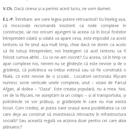
V.Ch.
Dacă cineva și-a permis acest lucru, ne vom dumeri.
E.L-P.
Întrebare: are oare legea putere retroactivă? Eu înțeleg așa,
că moscoviții recomandă insistent ca noile complexe în
construcție, iar noi oricum ajungem la aceea că în locul fostelor
întreprinderi odată și odată va apare ceva, este imposibil ca acest
teritoriu să fie ținut așa mult timp, chiar dacă ne dorim ca acolo
să fie totuși întreprinderi, noi înțelegem că acel teritoriu va fi
folosit cumva altfel… Cu ce ne-am ciocnit? Cu aceea, că în timp ce
apar complexe noi, nimeni nu se gîndește că este nevoie și de o
grădiniță, că policlinica va trebui extinsă sau să fie construită o
filială, că este nevoie de o școală… Locuitorii sectorului Rîșcani
numesc sicrie verticale unele complexe, unul – vizavi de Parcul
Afgan, al doilea – ”Oaza”. Este creația populară, nu a mea. Noi,
cei de la Rîșcani, ne așteptăm la un colaps – și al transportului, și
policlinicile se vor prăbuși, și grădinițele în care nu mai există
locuri. Cum credeți, ar putea oare orașul avea posibilitatea ca cei
care deja au construit să investească retroactiv în infrastructura
socială? Sau această regulă va acționa doar pentru cei care abia
plănuiesc?