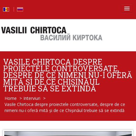
Principala
Știri
Blog
VASILE CHIRTOCA DESPRE
Foto
PROIECTELE CONTROVERSATE,
DESPRE DE CE NIMENI NU-I OFERĂ
Video
MITĂ ȘI DE CE CHIȘINĂUL
TREBUIE SĂ SE EXTINDĂ
De la vorbe – la fapte
Home
>
Interviuri
>
Vasile Chirtoca despre proiectele controversate, despre de ce
Raport de activitate
nimeni nu-i oferă mită și de ce Chișinăul trebuie să se extindă
Întrebări şi răspunsuri
Despre mine