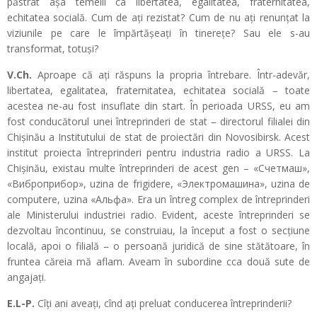
păstrat așa temelii ca libertatea, egalitatea, fraternitatea,
echitatea socială. Cum de ați rezistat? Cum de nu ați renunțat la
viziunile pe care le împărtășeați în tinerețe? Sau ele s-au
transformat, totuși?
V.Ch.
Aproape că ați răspuns la propria întrebare. Într-adevăr,
libertatea, egalitatea, fraternitatea, echitatea socială – toate
acestea ne-au fost insuflate din start. În perioada URSS, eu am
fost conducătorul unei întreprinderi de stat – directorul filialei din
Chișinău a Institutului de stat de proiectări din Novosibirsk. Acest
institut proiecta întreprinderi pentru industria radio a URSS. La
Chișinău, existau multe întreprinderi de acest gen – «Счетмаш»,
«Виброприбор», uzina de frigidere, «Электромашина», uzina de
computere, uzina «Альфа». Era un întreg complex de întreprinderi
ale Ministerului industriei radio. Evident, aceste întreprinderi se
dezvoltau încontinuu, se construiau, la început a fost o secțiune
locală, apoi o filială – o persoană juridică de sine stătătoare, în
fruntea căreia mă aflam. Aveam în subordine cca două sute de
angajați.
E.L-P.
Cîți ani aveați, cînd ați preluat conducerea întreprinderii?