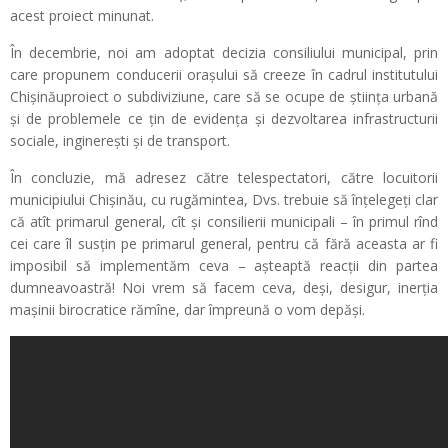
acest proiect minunat.
În decembrie, noi am adoptat decizia consiliului municipal, prin
care propunem conducerii orașului să creeze în cadrul institutului
Chișinăuproiect o subdiviziune, care să se ocupe de știința urbană
și de problemele ce țin de evidența și dezvoltarea infrastructurii
sociale, inginerești și de transport.
În concluzie, mă adresez către telespectatori, către locuitorii
municipiului Chișinău, cu rugămintea, Dvs. trebuie să înțelegeți clar
că atît primarul general, cît și consilierii municipali – în primul rînd
cei care îl susțin pe primarul general, pentru că fără aceasta ar fi
imposibil să implementăm ceva – așteaptă reacții din partea
dumneavoastră! Noi vrem să facem ceva, deși, desigur, inerția
mașinii birocratice rămîne, dar împreună o vom depăși.