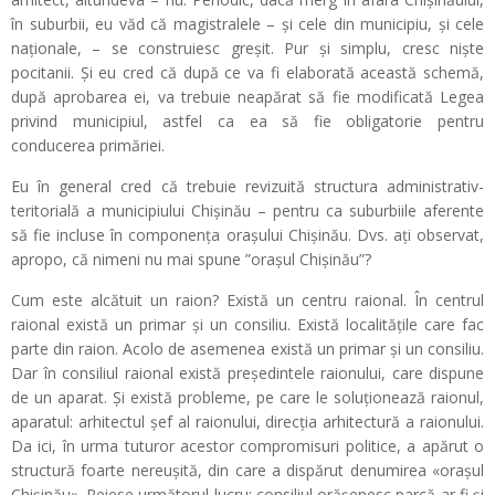
în suburbii, eu văd că magistralele – și cele din municipiu, și cele
naționale, – se construiesc greșit. Pur și simplu, cresc niște
pocitanii. Și eu cred că după ce va fi elaborată această schemă,
după aprobarea ei, va trebuie neapărat să fie modificată Legea
privind municipiul, astfel ca ea să fie obligatorie pentru
conducerea primăriei.
Eu în general cred că trebuie revizuită structura administrativ-
teritorială a municipiului Chișinău – pentru ca suburbiile aferente
să fie incluse în componența orașului Chișinău. Dvs. ați observat,
apropo, că nimeni nu mai spune ”orașul Chișinău”?
Cum este alcătuit un raion? Există un centru raional. În centrul
raional există un primar și un consiliu. Există localitățile care fac
parte din raion. Acolo de asemenea există un primar și un consiliu.
Dar în consiliul raional există președintele raionului, care dispune
de un aparat. Și există probleme, pe care le soluționează raionul,
aparatul: arhitectul șef al raionului, direcția arhitectură a raionului.
Da ici, în urma tuturor acestor compromisuri politice, a apărut o
structură foarte nereușită, din care a dispărut denumirea «orașul
Chișinău». Reiese următorul lucru: consiliul orășenesc parcă ar fi și