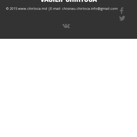
© 2015 www.chirtoca.md |E-mail: chisinau.chirtoca.info@gmail.com
Create by Magazinesite