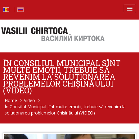
Principala
Știri
Blog
ÎN CONSILIUL MUNICIPAL SÎNT
Foto
MULTE EMOȚII, TREBUIE SĂ
REVENIM LA SOLUȚIONAREA
Video
PROBLEMELOR CHIȘINĂULUI
(VIDEO)
De la vorbe – la fapte
Home
>
Video
>
În Consiliul Municipal sînt multe emoții, trebuie să revenim la
Raport de activitate
soluționarea problemelor Chișinăului (VIDEO)
Întrebări şi răspunsuri
Despre mine