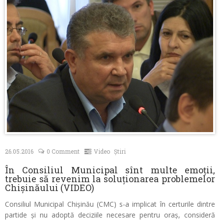
Contacte
26.05.2016
0 Comment
Video
Știri
În Consiliul Municipal sînt multe emoții,
trebuie să revenim la soluționarea problemelor
Chișinăului (VIDEO)
Consiliul Municipal Chișinău (CMC) s-a implicat în certurile dintre
partide și nu adoptă deciziile necesare pentru oraș, consideră