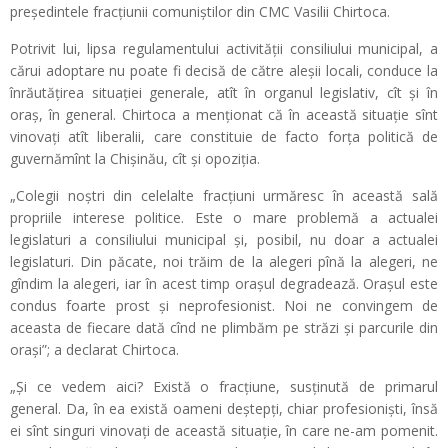
președintele fracțiunii comuniștilor din CMC Vasilii Chirtoca.
Potrivit lui, lipsa regulamentului activității consiliului municipal, a
cărui adoptare nu poate fi decisă de către aleșii locali, conduce la
înrăutățirea situației generale, atît în organul legislativ, cît și în
oraș, în general. Chirtoca a menționat că în această situație sînt
vinovați atît liberalii, care constituie de facto forța politică de
guvernămînt la Chișinău, cît și opoziția.
„Colegii noștri din celelalte fracțiuni urmăresc în această sală
propriile interese politice. Este o mare problemă a actualei
legislaturi a consiliului municipal și, posibil, nu doar a actualei
legislaturi. Din păcate, noi trăim de la alegeri pînă la alegeri, ne
gîndim la alegeri, iar în acest timp orașul degradează. Orașul este
condus foarte prost și neprofesionist. Noi ne convingem de
aceasta de fiecare dată cînd ne plimbăm pe străzi și parcurile din
orași”; a declarat Chirtoca.
„Și ce vedem aici? Există o fracțiune, susținută de primarul
general. Da, în ea există oameni deștepți, chiar profesioniști, însă
ei sînt singuri vinovați de această situație, în care ne-am pomenit.