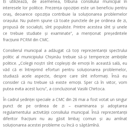
Ei utilizează, de asemenea, tribuna consiliului municipal în
interesele lor politice. Prezența opoziției este un beneficiu pentru
oraș, deoarece opoziția contribuie la soluționarea problemelor
orașului. Nu putem spune că toate punctele de pe ordinea de zi,
propusă de socialiști, sînt populiste. Printre acestea sînt și unele
ce trebuie studiate și examinate”, a menționat președintele
fracțiunii PCRM din CMC.
Consilierul municipal a adăugat că toți reprezentanții spectrului
politic al municipiului Chișinău trebuie să-și tempereze ambițiile
politice. „Colegii noștri sînt copleșiți de emoții în această sală, eu
văd că ei întreprind eforturi pentru soluționarea problemelor,
studiază acele aspecte, despre care sînt informați. Însă eu
consider că nu trebuie să existe emoții. Sper că în viitor, vom
putea evita acest lucru”, a concluzionat Vasilii Chirtoca.
În cadrul ședinței speciale a CMC din 26 mai a fost votat un singur
punct de pe ordinea de zi – examinarea și adoptarea
regulamentului activității consiliului municipal. Însă reprezentanții
diferitor fracțiuni nu au găsit limbaj comun și au amînat
soluționarea acestei probleme cu încă o săptămînă.