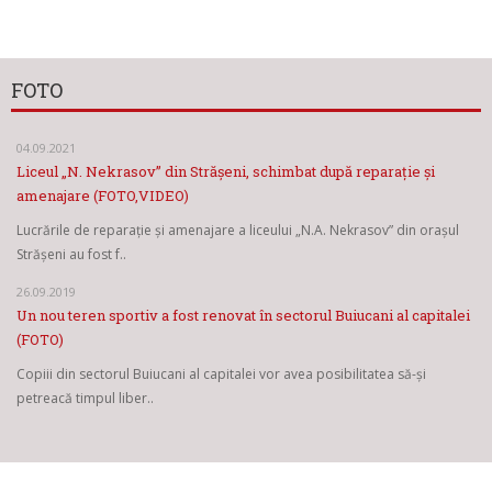
FOTO
04.09.2021
Liceul „N. Nekrasov” din Strășeni, schimbat după reparație și
amenajare (FOTO,VIDEO)
Lucrările de reparație și amenajare a liceului „N.A. Nekrasov” din orașul
Strășeni au fost f..
26.09.2019
Un nou teren sportiv a fost renovat în sectorul Buiucani al capitalei
(FOTO)
Copiii din sectorul Buiucani al capitalei vor avea posibilitatea să-și
petreacă timpul liber..