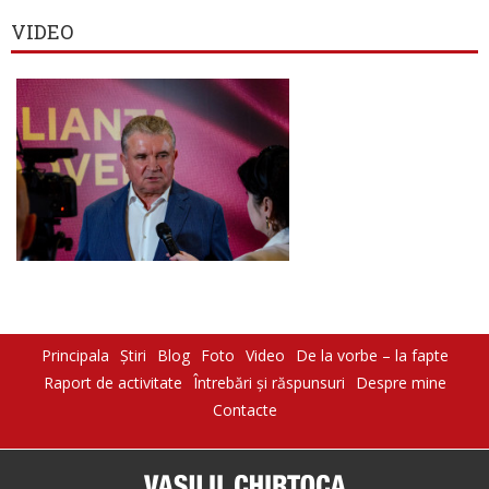
VIDEO
Principala
Știri
Blog
Foto
Video
De la vorbe – la fapte
Raport de activitate
Întrebări şi răspunsuri
Despre mine
Contacte