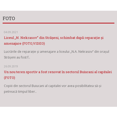
FOTO
04.09.2021
Liceul „N. Nekrasov” din Strășeni, schimbat după reparație și
amenajare (FOTO,VIDEO)
Lucrările de reparație și amenajare a liceului „N.A. Nekrasov” din orașul
Strășeni au fost f..
26.09.2019
Un nou teren sportiv a fost renovat în sectorul Buiucani al capitalei
(FOTO)
Copiii din sectorul Buiucani al capitalei vor avea posibilitatea să-și
petreacă timpul liber..