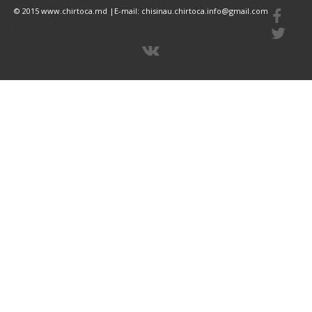
© 2015 www.chirtoca.md |E-mail: chisinau.chirtoca.info@gmail.com
Create by Magazinesite