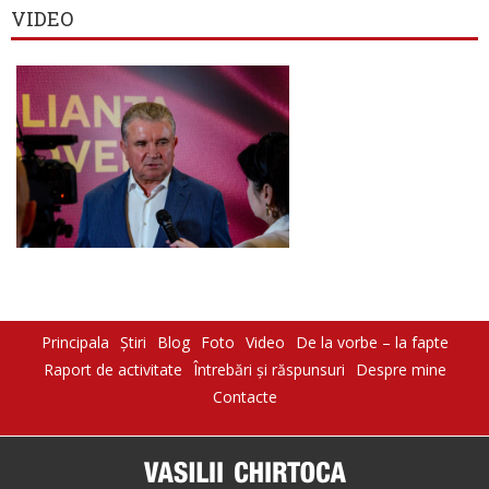
VIDEO
Principala
Știri
Blog
Foto
Video
De la vorbe – la fapte
Raport de activitate
Întrebări şi răspunsuri
Despre mine
Contacte