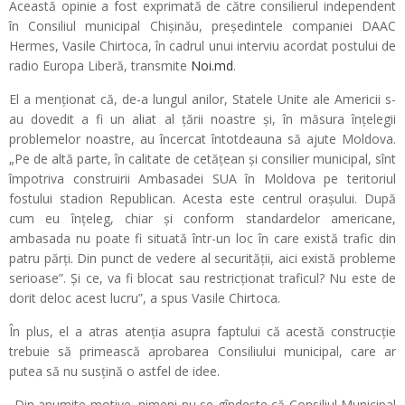
Această opinie a fost exprimată de către consilierul independent
în Consiliul municipal Chișinău, președintele companiei DAAC
Hermes, Vasile Chirtoca, în cadrul unui interviu acordat postului de
radio Europa Liberă, transmite
Noi.md
.
El a menționat că, de-a lungul anilor, Statele Unite ale Americii s-
au dovedit a fi un aliat al țării noastre și, în măsura înțelegii
problemelor noastre, au încercat întotdeauna să ajute Moldova.
„Pe de altă parte, în calitate de cetățean și consilier municipal, sînt
împotriva construirii Ambasadei SUA în Moldova pe teritoriul
fostului stadion Republican. Acesta este centrul orașului. După
cum eu înțeleg, chiar și conform standardelor americane,
ambasada nu poate fi situată într-un loc în care există trafic din
patru părți. Din punct de vedere al securității, aici există probleme
serioase”. Și ce, va fi blocat sau restricționat traficul? Nu este de
dorit deloc acest lucru”, a spus Vasile Chirtoca.
În plus, el a atras atenția asupra faptului că acestă construcție
trebuie să primească aprobarea Consiliului municipal, care ar
putea să nu susțină o astfel de idee.
„Din anumite motive, nimeni nu se gîndește că Consiliul Municipal