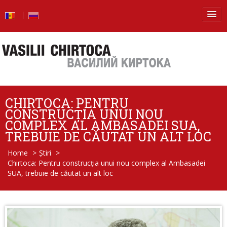
Principala
Știri
Blog
CHIRTOCA: PENTRU
Foto
CONSTRUCȚIA UNUI NOU
COMPLEX AL AMBASADEI SUA,
Video
TREBUIE DE CĂUTAT UN ALT LOC
Home
>
Știri
>
De la vorbe – la fapte
Chirtoca: Pentru construcția unui nou complex al Ambasadei
SUA, trebuie de căutat un alt loc
Raport de activitate
Întrebări şi răspunsuri
Despre mine