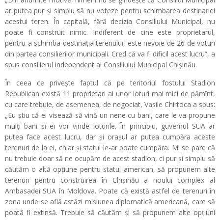
ar putea pur și simplu să nu voteze pentru schimbarea destinației
acestui teren. În capitală, fără decizia Consiliului Municipal, nu
poate fi construit nimic. Indiferent de cine este proprietarul,
pentru a schimba destinația terenului, este nevoie de 26 de voturi
din partea consilierilor municipali. Cred că va fi dificil acest lucru”, a
spus consilierul independent al Consiliului Municipal Chișinău.
În ceea ce privește faptul că pe teritoriul fostului Stadion
Republican există 11 proprietari ai unor loturi mai mici de pămînt,
cu care trebuie, de asemenea, de negociat, Vasile Chirtoca a spus:
„Eu știu că ei visează să vină un nene cu bani, care le va propune
mulți bani și ei vor vinde loturile. În principiu, guvernul SUA ar
putea face acest lucru, dar și orașul ar putea cumpăra aceste
terenuri de la ei, chiar și statul le-ar poate cumpăra. Mi se pare că
nu trebuie doar să ne ocupăm de acest stadion, ci pur și simplu să
căutăm o altă opțiune pentru statul american, să propunem alte
terenuri pentru construirea în Chișinău a noului complex al
Ambasadei SUA în Moldova. Poate că există astfel de terenuri în
zona unde se află astăzi misiunea diplomatică americană, care să
poată fi extinsă. Trebuie să căutăm și să propunem alte opțiuni