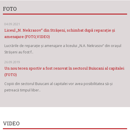
FOTO
04.09.2021
Liceul „N. Nekrasov” din Strășeni, schimbat după reparație și
amenajare (FOTO,VIDEO)
Lucrările de reparație și amenajare a liceului „N.A. Nekrasov” din orașul
Strășeni au fost f..
26.09.2019
Un nou teren sportiv a fost renovat în sectorul Buiucani al capitalei
(FOTO)
Copiii din sectorul Buiucani al capitalei vor avea posibilitatea să-și
petreacă timpul liber..
VIDEO