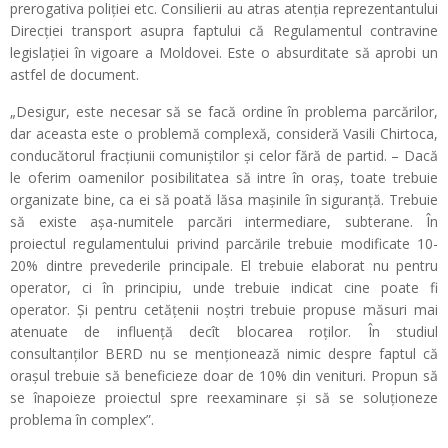
prerogativa poliției etc. Consilierii au atras atenția reprezentantului
Direcției transport asupra faptului că Regulamentul contravine
legislației în vigoare a Moldovei. Este o absurditate să aprobi un
astfel de document.
„Desigur, este necesar să se facă ordine în problema parcărilor,
dar aceasta este o problemă complexă, consideră Vasili Chirtoca,
conducătorul fracțiunii comuniștilor și celor fără de partid. – Dacă
le oferim oamenilor posibilitatea să intre în oraș, toate trebuie
organizate bine, ca ei să poată lăsa mașinile în siguranță. Trebuie
să existe așa-numitele parcări intermediare, subterane. În
proiectul regulamentului privind parcările trebuie modificate 10-
20% dintre prevederile principale. El trebuie elaborat nu pentru
operator, ci în principiu, unde trebuie indicat cine poate fi
operator. Și pentru cetățenii noștri trebuie propuse măsuri mai
atenuate de influență decît blocarea roților. În studiul
consultanților BERD nu se menționează nimic despre faptul că
orașul trebuie să beneficieze doar de 10% din venituri. Propun să
se înapoieze proiectul spre reexaminare și să se soluționeze
problema în complex”.