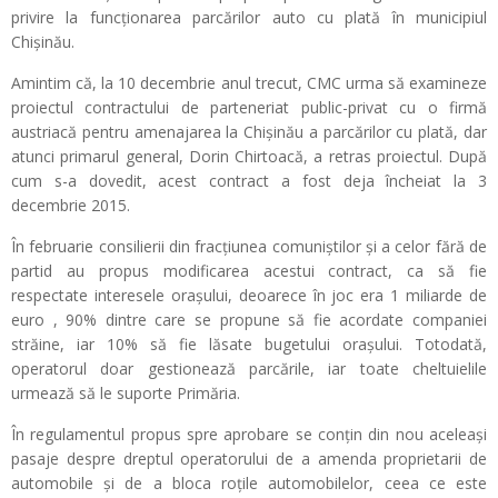
privire la funcționarea parcărilor auto cu plată în municipiul
Chișinău.
Amintim că, la 10 decembrie anul trecut, CMC urma să examineze
proiectul contractului de parteneriat public-privat cu o firmă
austriacă pentru amenajarea la Chișinău a parcărilor cu plată, dar
atunci primarul general, Dorin Chirtoacă, a retras proiectul. După
cum s-a dovedit, acest contract a fost deja încheiat la 3
decembrie 2015.
În februarie consilierii din fracțiunea comuniștilor și a celor fără de
partid au propus modificarea acestui contract, ca să fie
respectate interesele orașului, deoarece în joc era 1 miliarde de
euro , 90% dintre care se propune să fie acordate companiei
străine, iar 10% să fie lăsate bugetului orașului. Totodată,
operatorul doar gestionează parcările, iar toate cheltuielile
urmează să le suporte Primăria.
În regulamentul propus spre aprobare se conțin din nou aceleași
pasaje despre dreptul operatorului de a amenda proprietarii de
automobile și de a bloca roțile automobilelor, ceea ce este