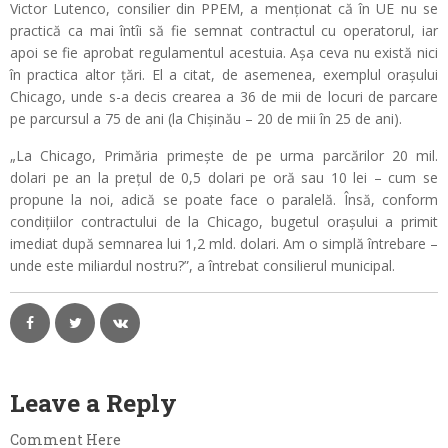
Victor Lutenco, consilier din PPEM, a menționat că în UE nu se
practică ca mai întîi să fie semnat contractul cu operatorul, iar
apoi se fie aprobat regulamentul acestuia. Așa ceva nu există nici
în practica altor țări. El a citat, de asemenea, exemplul orașului
Chicago, unde s-a decis crearea a 36 de mii de locuri de parcare
pe parcursul a 75 de ani (la Chișinău – 20 de mii în 25 de ani).
„La Chicago, Primăria primește de pe urma parcărilor 20 mil.
dolari pe an la prețul de 0,5 dolari pe oră sau 10 lei – cum se
propune la noi, adică se poate face o paralelă. Însă, conform
condițiilor contractului de la Chicago, bugetul orașului a primit
imediat după semnarea lui 1,2 mld. dolari. Am o simplă întrebare –
unde este miliardul nostru?”, a întrebat consilierul municipal.
Leave a Reply
Comment Here