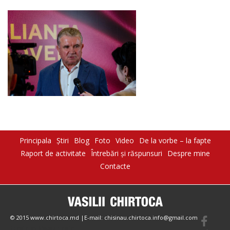
Principala
Știri
Blog
Foto
Video
De la vorbe – la fapte
Raport de activitate
Întrebări şi răspunsuri
Despre mine
Contacte
© 2015 www.chirtoca.md |E-mail: chisinau.chirtoca.info@gmail.com
Create by Magazinesite