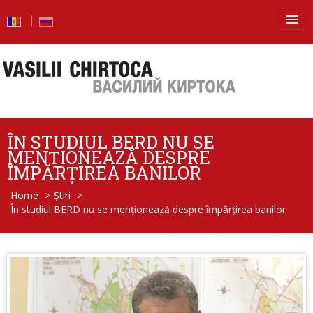
Principala
Știri
Blog
ÎN STUDIUL BERD NU SE
Foto
MENȚIONEAZĂ DESPRE
ÎMPĂRȚIREA BANILOR
Video
Home
>
Știri
>
În studiul BERD nu se menționează despre împărțirea banilor
De la vorbe – la fapte
Raport de activitate
Întrebări şi răspunsuri
Despre mine