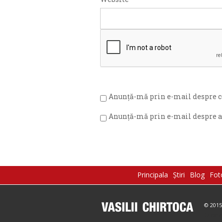
Anunță-mă prin e-mail despre c
Anunță-mă prin e-mail despre ar
Principala
Știri
Blog
Fot
© 2015
Create