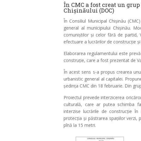
În CMC a fost creat un grup
Chișinăului (DOC)
În Consiliul Municipal Chișinău (CMC)
general al municipiului Chișinău. Mo
comuniștilor și celor fără de partid, 
efectuare a lucrărilor de construcție și
Elaborarea regulamentului este prevăzut
construție, care a fost prezentat de Va
În acest sens s-a propus crearea unui
urbanistic general al capitalei. Propun
ședința CMC din 18 februarie. Din gru
Proiectul prevede interzicerea oricăror 
culturală, care ar putea schimba faț
interzise lucrările de construcție în 
protecția și păstrarea spațiilor verzi, p
pînă la 15 metri.