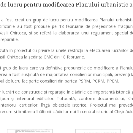
 de lucru pentru modificarea Planului urbanistic a
 a fost creat un grup de lucru pentru modificarea Planului urbanisti
dificările au fost propuse pe 18 februarie de președintele fracțiuni
Vasili Chirtoca, și se referă la elaborarea unui regulament special d
 reparație.
ă în proiectul cu privire la unele restricții la efectuarea lucrărilor d
sili Chirtoca la ședința CMC din 18 februarie.
 grup de lucru care va definitiva propunerile de modificare a Planulu
erea a fost susținută de majoritatea consilierilor municipali, prezenți l
pul de lucru fac parte consilieri din partea PSRM, PCRM, PPEM.
lucrări de construcție și reparație în clădirile de importanță istorică ș
ada și interiorul edificiilor. Totodată, conform documentului, sîn
interiorul cartierilor, lîngă obiectele istorice. Proiectul mai preved
recum și limitarea înălțimii clădirilor noi în centrul istoric al Chișinăulu