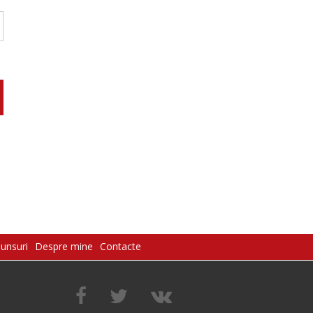
punsuri
Despre mine
Contacte