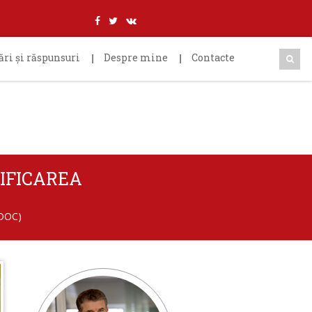
ări şi răspunsuri
Despre mine
Contacte
IFICAREA
(DOC)