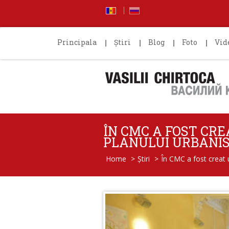
Principala
Știri
Blog
Foto
Vid
ÎN CMC A FOST CR
PLANULUI URBANIST
Home
>
Știri
>
În CMC a fost creat 