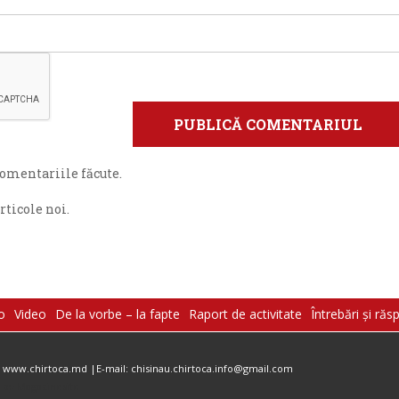
omentariile făcute.
ticole noi.
o
Video
De la vorbe – la fapte
Raport de activitate
Întrebări şi răs
 www.chirtoca.md |E-mail: chisinau.chirtoca.info@gmail.com
 by Magazinesite