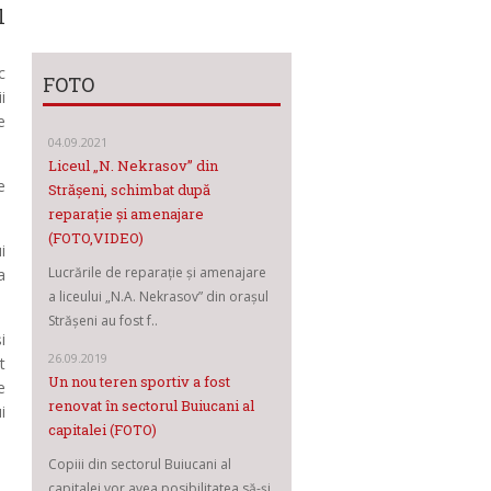
l
c
FOTO
i
e
04.09.2021
Liceul „N. Nekrasov” din
e
Strășeni, schimbat după
reparație și amenajare
(FOTO,VIDEO)
i
Lucrările de reparație și amenajare
a
a liceului „N.A. Nekrasov” din orașul
Strășeni au fost f..
i
26.09.2019
t
Un nou teren sportiv a fost
e
renovat în sectorul Buiucani al
i
capitalei (FOTO)
Copiii din sectorul Buiucani al
capitalei vor avea posibilitatea să-și