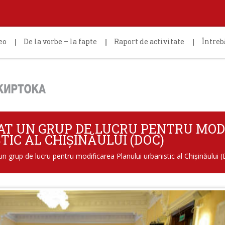
eo
De la vorbe – la fapte
Raport de activitate
Întreb
EAT UN GRUP DE LUCRU PENTRU MOD
IC AL CHIȘINĂULUI (DOC)
un grup de lucru pentru modificarea Planului urbanistic al Chișinăului 