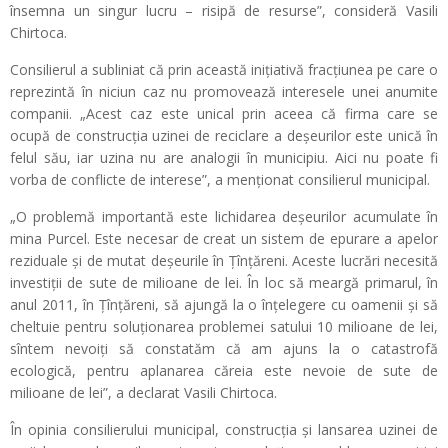
însemna un singur lucru – risipă de resurse”, consideră Vasili
Chirtoca.
Consilierul a subliniat că prin această inițiativă fracțiunea pe care o
reprezintă în niciun caz nu promovează interesele unei anumite
companii. „Acest caz este unical prin aceea că firma care se
ocupă de construcția uzinei de reciclare a deșeurilor este unică în
felul său, iar uzina nu are analogii în municipiu. Aici nu poate fi
vorba de conflicte de interese”, a menționat consilierul municipal.
„O problemă importantă este lichidarea deșeurilor acumulate în
mina Purcel. Este necesar de creat un sistem de epurare a apelor
reziduale și de mutat deșeurile în Țînțăreni. Aceste lucrări necesită
investiții de sute de milioane de lei. În loc să meargă primarul, în
anul 2011, în Țînțăreni, să ajungă la o înțelegere cu oamenii și să
cheltuie pentru soluționarea problemei satului 10 milioane de lei,
sîntem nevoiți să constatăm că am ajuns la o catastrofă
ecologică, pentru aplanarea căreia este nevoie de sute de
milioane de lei”, a declarat Vasili Chirtoca.
În opinia consilierului municipal, construcția și lansarea uzinei de