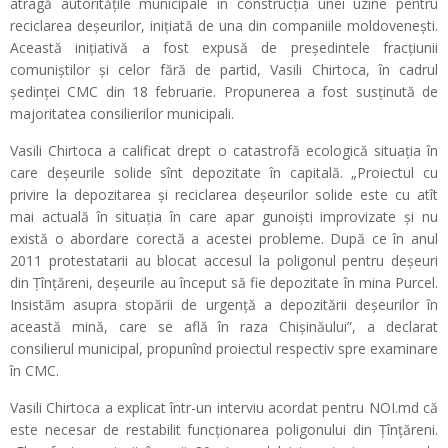
atragă autoritățile municipale în construcția unei uzine pentru
reciclarea deșeurilor, inițiată de una din companiile moldovenești.
Această inițiativă a fost expusă de președintele fracțiunii
comuniștilor și celor fără de partid, Vasili Chirtoca, în cadrul
ședinței CMC din 18 februarie. Propunerea a fost susținută de
majoritatea consilierilor municipali.
Vasili Chirtoca a calificat drept o catastrofă ecologică situația în
care deșeurile solide sînt depozitate în capitală. „Proiectul cu
privire la depozitarea și reciclarea deșeurilor solide este cu atît
mai actuală în situația în care apar gunoiști improvizate și nu
există o abordare corectă a acestei probleme. După ce în anul
2011 protestatarii au blocat accesul la poligonul pentru deșeuri
din Țînțăreni, deșeurile au început să fie depozitate în mina Purcel.
Insistăm asupra stopării de urgență a depozitării deșeurilor în
această mină, care se află în raza Chișinăului”, a declarat
consilierul municipal, propunînd proiectul respectiv spre examinare
în CMC.
Vasili Chirtoca a explicat într-un interviu acordat pentru NOI.md că
este necesar de restabilit funcționarea poligonului din Țînțăreni.