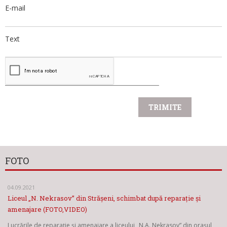
E-mail
Text
FOTO
04.09.2021
Liceul „N. Nekrasov” din Strășeni, schimbat după reparație și
amenajare (FOTO,VIDEO)
Lucrările de reparație și amenajare a liceului „N.A. Nekrasov” din orașul