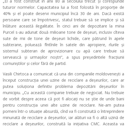
„El a fost construit în anii 80 ai secolului trecut și corespunde
tuturor normelor. Capacitatea lui a fost folosită în proporție de
40% și el poate deservi municipiul încă 30 de ani. Dacă există
persoane care se împotrivesc, statul trebuie să se implice și să
înlăture această ilegalitate. În cinci ani de depozitare la mina
Purcel s-au adunat două milioane tone de deșeuri, inclusiv cîteva
sute de mii de tone de deșeuri lichide, care pătrund în apele
subterane, poluează fîntînile în satele din apropiere, rîurile și
sistemul subteran de aprovizionare cu apă care trebuie să
servească și urmașilor noștri”, a spus președintele fracțiunii
comuniștilor și celor fără de partid.
Vasili Chirtoca a comunicat că una din companiile moldovenești a
început construcția unei uzine de reciclare a deșeurilor, care ar
putea soluționa definitiv problema depozitării deșeurilor în
municipiu. „Cu această companie trebuie de negociat. Nu trebuie
de vorbit despre aceea că pot fi alocați nu se știe de unde bani
pentru construcția unei alte uzine de reciclare. Ne-am putea
pomeni într-o situație absurdă, cînd va fi construită o întreprindere
minunată de reciclare a deșeurilor, iar alături va fi o altă uzină de
reciclare a deșeurilor, construită la inițiativa CMC. Aceasta va