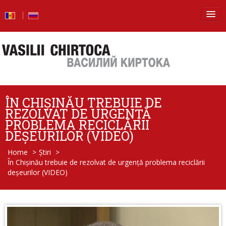
Principala
Știri
Blog
ÎN CHIȘINĂU TREBUIE DE
Foto
REZOLVAT DE URGENȚĂ
PROBLEMA RECICLĂRII
Video
DEȘEURILOR (VIDEO)
Home
>
Știri
>
De la vorbe – la fapte
În Chișinău trebuie de rezolvat de urgență problema reciclării
deșeurilor (VIDEO)
Raport de activitate
Întrebări şi răspunsuri
Despre mine