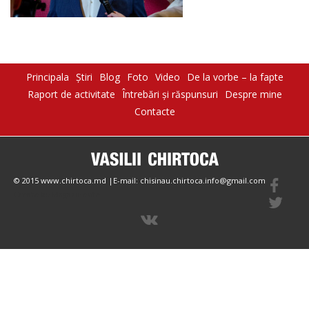
Principala
Știri
Blog
Foto
Video
De la vorbe – la fapte
Raport de activitate
Întrebări şi răspunsuri
Despre mine
Contacte
© 2015 www.chirtoca.md |E-mail: chisinau.chirtoca.info@gmail.com
Create by Magazinesite