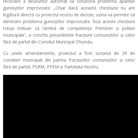
reciiclare a deșeurilor automat va soluționa problema apariției
gunoiștilor improvizate. „Chiar dacă această chestiune nu are
legătură directă cu proiectul nostru de decizie, uzina va permite să
eliminăm problema gunoiștilor improvizate. Însă aceste chestiuni
totuși trebuie să rămînă de competența Primăriei și poliției
municipale”, a conchis președintele fracțiunii comuniștilor și celor
fără de partid din Consiliul Municipal Chișinău.
Cu unele amendamente, proiectul a fost susținut de 29 de
consilieri municipali din partea fracțiunilor comuniștilor și celor
fără de partid, PSRM, PPEM și Partidului Nostru.