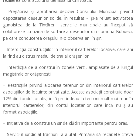
rezilierea contractului și demisia lui Chirtoacă.
– Pregătirea și aprobarea deciziei Consiliului Municipal privind
depozitarea deșeurilor solide. În rezultat – și-a reluat activitatea
gunoiștea de la Țînțăreni, serviciile municipale au început să
colaboreze cu uzina de sortare a deșeurilor din comuna Bubueci,
pe care conducerea orașului n-o observa ani în șir.
– Interdicția construcțiilor în interiorul cartierelor locative, care ani
la rînd au distrus mediul de trai al orășenilor.
– Interdicția de a construi în zonele verzi, amplasate de-a lungul
magistralelor orășenești.
– Restricțiile privind alocarea terenurilor din interiorul cartierelor
asociațiilor de locuințe privatizate. Aceste asociații constituie doar
12% din fondul locativ, însă pretindeau la teritorii mult mai mari în
interiorul cartierelor, din contul locatarilor care încă nu și-au
format asociațiile.
– Inițiativa de a construi un șir de clădiri importante pentru oraș.
– Serviciul juridic al fracțiunii a ajutat Primăria să recapete cîteva