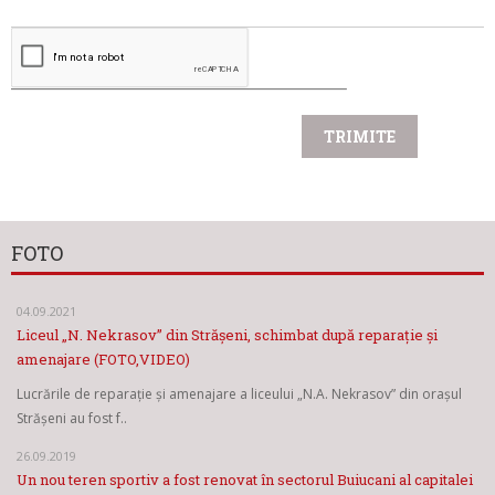
FOTO
04.09.2021
Liceul „N. Nekrasov” din Strășeni, schimbat după reparație și
amenajare (FOTO,VIDEO)
Lucrările de reparație și amenajare a liceului „N.A. Nekrasov” din orașul
Strășeni au fost f..
26.09.2019
Un nou teren sportiv a fost renovat în sectorul Buiucani al capitalei