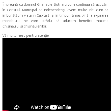
Împreună cu domnul Ghenadie Botnaru vom continua să activăm
în Consiliul Municipal ca independenți, avem multe idei cum să
îmbunătățim viața în Capitală, și în timpul rămas pînă la expirarea
mandatului ne vom strădui să aducem beneficii maxime
Chișinăului și chișinăuienilor.
Vă mulțumesc pentru atenție.