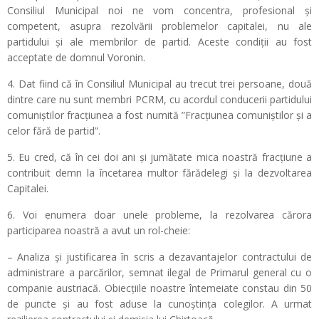
Consiliul Municipal noi ne vom concentra, profesional și
competent, asupra rezolvării problemelor capitalei, nu ale
partidului și ale membrilor de partid. Aceste condiții au fost
acceptate de domnul Voronin.
4. Dat fiind că în Consiliul Municipal au trecut trei persoane, două
dintre care nu sunt membri PCRM, cu acordul conducerii partidului
comuniștilor fracțiunea a fost numită ”Fracțiunea comuniștilor și a
celor fără de partid”.
5. Eu cred, că în cei doi ani și jumătate mica noastră fracțiune a
contribuit demn la încetarea multor fărădelegi și la dezvoltarea
Capitalei.
6. Voi enumera doar unele probleme, la rezolvarea cărora
participarea noastră a avut un rol-cheie:
– Analiza și justificarea în scris a dezavantajelor contractului de
administrare a parcărilor, semnat ilegal de Primarul general cu o
companie austriacă. Obiecțiile noastre întemeiate constau din 50
de puncte și au fost aduse la cunoștința colegilor. A urmat