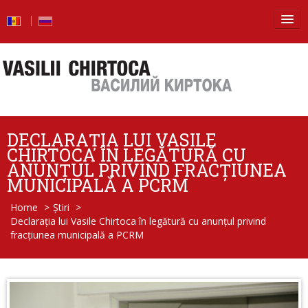
Principala
Știri
Blog
DECLARAȚIA LUI VASILE
Foto
CHIRTOCA ÎN LEGĂTURĂ CU
ANUNȚUL PRIVIND FRACȚIUNEA
Video
MUNICIPALĂ A PCRM
Home
>
Știri
>
De la vorbe – la fapte
Declarația lui Vasile Chirtoca în legătură cu anunțul privind
fracțiunea municipală a PCRM
Raport de activitate
Întrebări şi răspunsuri
Despre mine