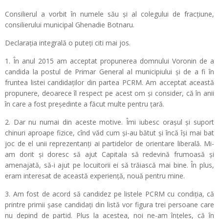
Consilierul a vorbit în numele său și al colegului de fracțiune,
consilierului municipal Ghenadie Botnaru.
Declarația integrală o puteți citi mai jos.
1. În anul 2015 am acceptat propunerea domnului Voronin de a
candida la postul de Primar General al municipiului și de a fi în
fruntea listei candidaților din partea PCRM. Am acceptat această
propunere, deoarece îl respect pe acest om și consider, că în anii
în care a fost președinte a făcut multe pentru țară.
2. Dar nu numai din aceste motive. Îmi iubesc orașul și suport
chinuri aproape fizice, cînd văd cum și-au bătut și încă își mai bat
joc de el unii reprezentanți ai partidelor de orientare liberală. Mi-
am dorit și doresc să ajut Capitala să redevină frumoasă și
amenajată, să-i ajut pe locuitorii ei să trăiască mai bine. În plus,
eram interesat de această experiență, nouă pentru mine.
3. Am fost de acord să candidez pe listele PCRM cu condiția, că
printre primii șase candidați din listă vor figura trei persoane care
nu depind de partid. Plus la acestea, noi ne-am înțeles, că în