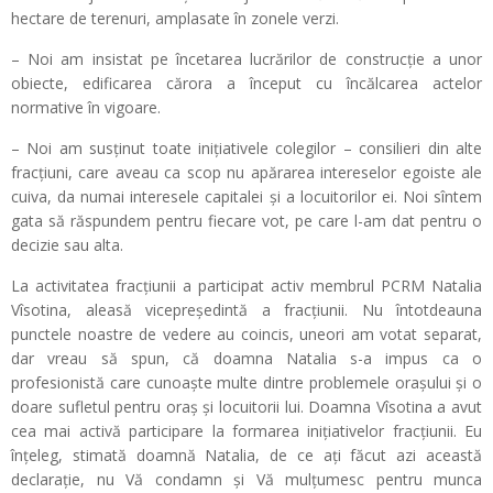
hectare de terenuri, amplasate în zonele verzi.
– Noi am insistat pe încetarea lucrărilor de construcție a unor
obiecte, edificarea cărora a început cu încălcarea actelor
normative în vigoare.
– Noi am susținut toate inițiativele colegilor – consilieri din alte
fracțiuni, care aveau ca scop nu apărarea intereselor egoiste ale
cuiva, da numai interesele capitalei și a locuitorilor ei. Noi sîntem
gata să răspundem pentru fiecare vot, pe care l-am dat pentru o
decizie sau alta.
La activitatea fracțiunii a participat activ membrul PCRM Natalia
Vîsotina, aleasă vicepreședintă a fracțiunii. Nu întotdeauna
punctele noastre de vedere au coincis, uneori am votat separat,
dar vreau să spun, că doamna Natalia s-a impus ca o
profesionistă care cunoaște multe dintre problemele orașului și o
doare sufletul pentru oraș și locuitorii lui. Doamna Vîsotina a avut
cea mai activă participare la formarea inițiativelor fracțiunii. Eu
înțeleg, stimată doamnă Natalia, de ce ați făcut azi această
declarație, nu Vă condamn și Vă mulțumesc pentru munca