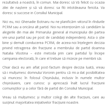
rezultativă a noastră, în comun. Mai doresc să Vă felicit cu ocazia
zilei de naștere și să vă doresc sa fiti intotdeauna fericita. Va
doresc si succese in Consiliul Municipal.
Nici eu, nici Ghenadie Botnaru nu ne planificăm viitorul în rîndurile
PCRM sau a oricărui alt partid. Noi nu intenționăm să candidăm la
alegerile din mai ale Primarului general al municipiului din partea
vre-unui partid sau pe post de candidați independenți. Asta o știe
bine și demult conducerea PCRM, de aceea noi înțelegem decizia
privind retragerea din fracțiune a membrului de partid doamna
Natalia Vîsotina – este metoda prin care partidul își începe
campania electorală, în care el trebuie să mizeze pe membrii săi.
Chiar dacă eu am aflat post-factum despre decizia luată, vreau
să-i mulțumesc domnului Voronin pentru că mi-a dat posibilitatea
să muncesc în folosul Chișinăului, inclusiv în numele multor
chișinăuieni, care cunosc și apreciază înalt lucrul fracțiunii
comuniștilor și a celor fără de partid din Consiliul Municipal.
Vreau să mulțumesc și multor colegi din alte fracțiuni, care au
susținut majoritatea inițiativelor fracțiunii noastre.