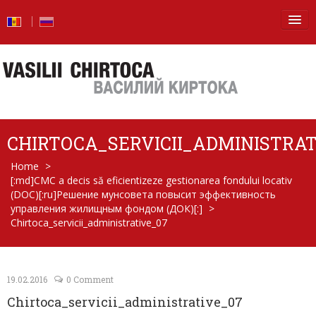
Principala
Știri
Blog
CHIRTOCA_SERVICII_ADMINISTRAT
Foto
Home
>
[:md]CMC a decis să eficientizeze gestionarea fondului locativ
Video
(DOC)[:ru]Решение мунсовета повысит эффективность
управления жилищным фондом (ДОК)[:]
>
De la vorbe – la fapte
Chirtoca_servicii_administrative_07
Raport de activitate
Întrebări şi răspunsuri
19.02.2016
0 Comment
Chirtoca_servicii_administrative_07
Despre mine