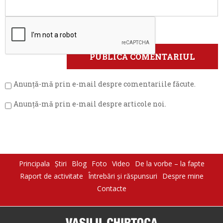
Anunță-mă prin e-mail despre comentariile făcute.
Anunță-mă prin e-mail despre articole noi.
Principala
Știri
Blog
Foto
Video
De la vorbe – la fapte
Raport de activitate
Întrebări şi răspunsuri
Despre mine
Contacte