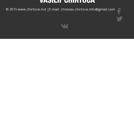
© 2015 www.chirtoca.md |E-mail: chisinau.chirtoca.info@gmail.com
Create by Magazinesite