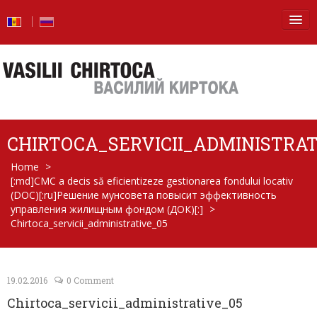
Principala
Știri
Blog
CHIRTOCA_SERVICII_ADMINISTRAT
Foto
Home
>
[:md]CMC a decis să eficientizeze gestionarea fondului locativ
Video
(DOC)[:ru]Решение мунсовета повысит эффективность
управления жилищным фондом (ДОК)[:]
>
De la vorbe – la fapte
Chirtoca_servicii_administrative_05
Raport de activitate
Întrebări şi răspunsuri
19.02.2016
0 Comment
Chirtoca_servicii_administrative_05
Despre mine