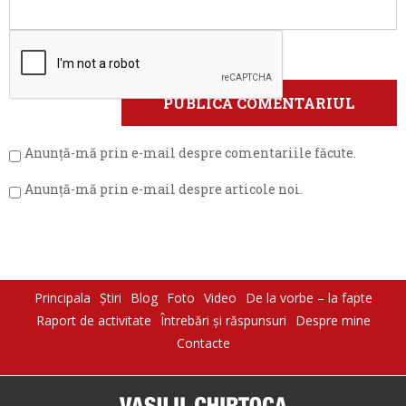
Anunță-mă prin e-mail despre comentariile făcute.
Anunță-mă prin e-mail despre articole noi.
Principala
Știri
Blog
Foto
Video
De la vorbe – la fapte
Raport de activitate
Întrebări şi răspunsuri
Despre mine
Contacte