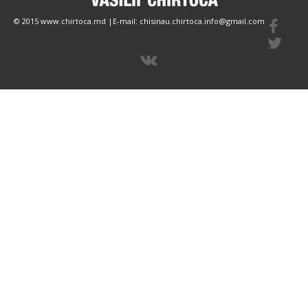
© 2015 www.chirtoca.md |E-mail: chisinau.chirtoca.info@gmail.com
Create by Magazinesite