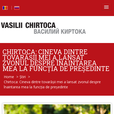
Principala
Știri
Blog
CHIRTOCA: CINEVA DINTRE
Foto
TOVARĂȘII MEI A LANSAT
ZVONUL DESPRE ÎNAINTAREA
Video
MEA LA FUNCȚIA DE PREȘEDINTE
Home
>
Știri
>
De la vorbe – la fapte
Chirtoca: Cineva dintre tovarășii mei a lansat zvonul despre
înaintarea mea la funcția de președinte
Raport de activitate
Întrebări şi răspunsuri
Despre mine