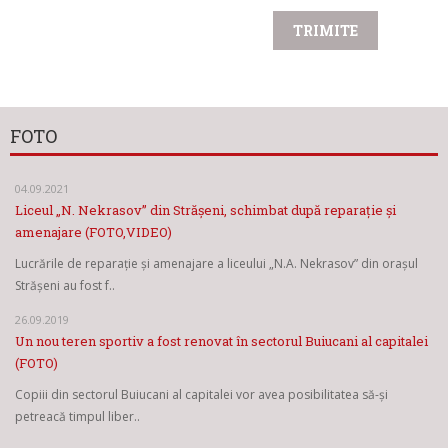
FOTO
04.09.2021
Liceul „N. Nekrasov” din Strășeni, schimbat după reparație și
amenajare (FOTO,VIDEO)
Lucrările de reparație și amenajare a liceului „N.A. Nekrasov” din orașul
Strășeni au fost f..
26.09.2019
Un nou teren sportiv a fost renovat în sectorul Buiucani al capitalei
(FOTO)
Copiii din sectorul Buiucani al capitalei vor avea posibilitatea să-și
petreacă timpul liber..