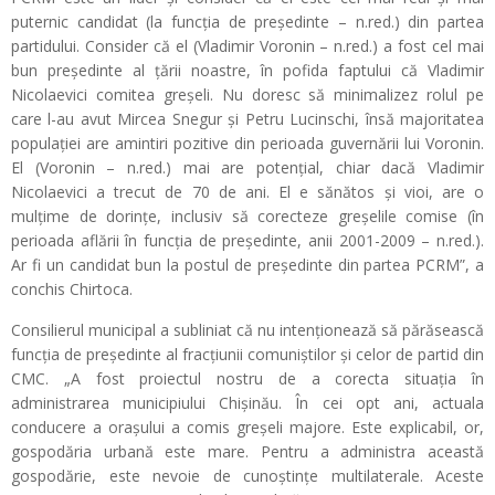
puternic candidat (la funcția de președinte – n.red.) din partea
partidului. Consider că el (Vladimir Voronin – n.red.) a fost cel mai
bun președinte al țării noastre, în pofida faptului că Vladimir
Nicolaevici comitea greșeli. Nu doresc să minimalizez rolul pe
care l-au avut Mircea Snegur și Petru Lucinschi, însă majoritatea
populației are amintiri pozitive din perioada guvernării lui Voronin.
El (Voronin – n.red.) mai are potențial, chiar dacă Vladimir
Nicolaevici a trecut de 70 de ani. El e sănătos și vioi, are o
mulțime de dorințe, inclusiv să corecteze greșelile comise (în
perioada aflării în funcția de președinte, anii 2001-2009 – n.red.).
Ar fi un candidat bun la postul de președinte din partea PCRM”, a
conchis Chirtoca.
Consilierul municipal a subliniat că nu intenționează să părăsească
funcția de președinte al fracțiunii comuniștilor și celor de partid din
CMC. „A fost proiectul nostru de a corecta situația în
administrarea municipiului Chișinău. În cei opt ani, actuala
conducere a orașului a comis greșeli majore. Este explicabil, or,
gospodăria urbană este mare. Pentru a administra această
gospodărie, este nevoie de cunoștințe multilaterale. Aceste