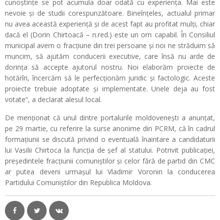
cunoștințe se pot acumula doar odată cu experiența. Mai este
nevoie și de studii corespunzătoare. Bineînțeles, actualul primar
nu avea această experiență și de acest fapt au profitat mulți, chiar
dacă el (Dorin Chirtoacă – n.red.) este un om capabil. În Consiliul
municipal avem o fracțiune din trei persoane și noi ne străduim să
muncim, să ajutăm conducerii executive, care însă nu arde de
dorința să accepte ajutorul nostru. Noi elaborăm proiecte de
hotărîri, încercăm să le perfecționăm juridic și factologic. Aceste
proiecte trebuie adoptate și implementate. Unele deja au fost
votate”, a declarat alesul local.
De menționat că unul dintre portalurile moldovenești a anunțat,
pe 29 martie, cu referire la surse anonime din PCRM, că în cadrul
formațiunii se discută privind o eventuală înaintare a candidaturii
lui Vasilii Chirtoca la funcția de șef al statului. Potrivit publicației,
președintele fracțiunii comuniștilor și celor fără de partid din CMC
ar putea deveni urmașul lui Vladimir Voronin la conducerea
Partidului Comuniștilor din Republica Moldova.