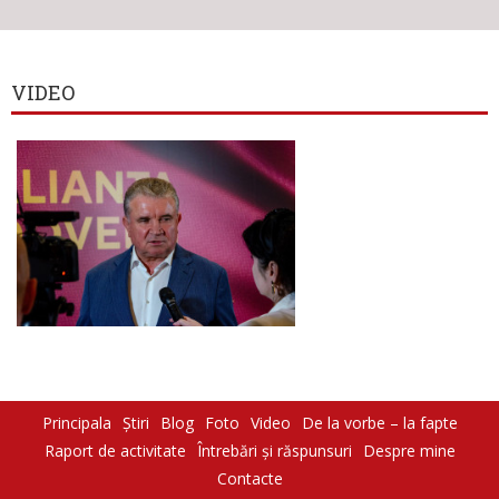
VIDEO
Principala
Știri
Blog
Foto
Video
De la vorbe – la fapte
Raport de activitate
Întrebări şi răspunsuri
Despre mine
Contacte