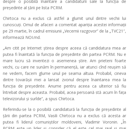
despre o posibilă înaintare a candidaturii sale la funcția de
președinte al țării pe lista PCRM.
Chirtoca nu a exclus că astfel a glumit unul dintre vechii lui
cunoscuți. Omul de afaceri a comentat apariția acestei informații
pe 29 martie, în cadrul emisiunii „Vecernii razgovor” de la „TVC21″,
informează NOI.md.
„Am citit pe Internet știrea despre aceea că candidatura mea ar
putea fi înaintată la funcția de președinte din partea PCRM. Nu e
mare lucru să inventezi o asemenea știre. Am prieteni foarte
vechi, cu care ne sunăm în permanență, iar atunci cînd reușim să
ne vedem, facem glume unul pe seama altuia. Probabil, cineva
dintre tovarășii mei a lansat zvonul despre înaintarea mea la
funcția de președinte. Anume pentru aceea ca ulterior să fiu
întrebat despre aceasta. Probabil, acea persoană stă acum în fața
televizorului și surîde”, a spus Chirtoca.
Referindu-se la o posibilă candidatură la funcția de președinte al
țării din partea PCRM, Vasili Chirtoca nu a exclus că acesta ar
putea fi liderul comuniștilor moldoveni, Vladimir Voronin. „În
PCRM este un lider și consider că el este cel mai real și mai