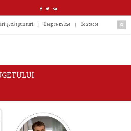
ări şi răspunsuri
Despre mine
Contacte
BUGETULUI