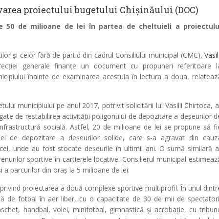
tivarea proiectului bugetului Chișinăului (DOC)
50 de milioane de lei în partea de cheltuieli a proiectulu
ilor și celor fără de partid din cadrul Consiliului municipal (CMC),
Vasili
ecției generale finanțe un document cu propuneri referitoare l
nicipiului înainte de examinarea acestuia în lectura a doua, relateaz
lui municipiului pe anul 2017, potrivit solicitării lui Vasilii Chirtoca, a
egate de restabilirea activității poligonului de depozitare a deșeurilor d
infrastructură socială. Astfel, 20 de milioane de lei se propune să fi
mei de depozitare a deșeurilor solide, care s-a agravat din cauz
el, unde au fost stocate deșeurile în ultimii ani. O sumă similară a
enurilor sportive în cartierele locative. Consilierul municipal estimeaz
i a parcurilor din oraș la 5 milioane de lei.
rivind proiectarea a două complexe sportive multiprofil. În unul dintr
 de fotbal în aer liber, cu o capacitate de 30 de mii de spectatori
chet, handbal, volei, minifotbal, gimnastică și acrobație, cu tribun