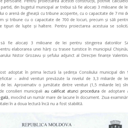
 persoane. Pentru proiectarea acestei construcții, potrivit calculelo
 partid, din bugetul municipal ar trebui să fie alocați 3 milioane de lei
zdui o arenă de gheață cu tribune acoperite, cu o capacitate de 7 mii d
 m și tribune cu o capacitate de 700 de locuri, precum și săli pentr
e tipuri de lupte și haltere. Pentru proiectarea acestuia se solicit
 să fie alocați 3 milioane de lei pentru stingerea datoriilor S
ntru elaborarea unei hărți cu trasee turistice în municipiul Chișinău
ului Nistor Grozavu și șefului adjunct al Direcției finanțe Valentin
st adoptat în prima lectură la ședința Consiliului municipal din 
ficitar – avînd venituri prevăzute la nivelul de 3,3 miliarde de lei
e de lei. Aproximativ o jumătate dintre venituri (1,5 miliarde lei) sîn
de consilieri municipali
au calificat atunci procedura
de adoptare 
egală
, invocînd un număr mare de lacune în document. Ziua examinări
talei în a doua lectură încă nu a fost stabilită.