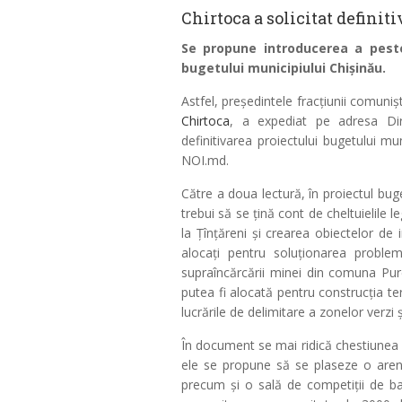
Chirtoca a solicitat defini
Se propune introducerea a peste 
bugetului municipiului Chișinău.
Astfel, președintele fracțiunii comunișt
Chirtoca
, a expediat pe adresa Dir
definitivarea proiectului bugetului mu
NOI.md.
Către a doua lectură, în proiectul bugetu
trebui să se țină cont de cheltuielile l
la Țînțăreni și crearea obiectelor de 
alocați pentru soluționarea proble
supraîncărcării minei din comuna Purc
putea fi alocată pentru construcția ter
lucrările de delimitare a zonelor verzi ș
În document se mai ridică chestiunea p
ele se propune să se plaseze o arenă
precum și o sală de competiții de bas