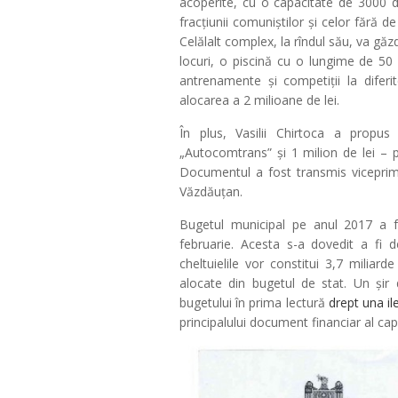
acoperite, cu o capacitate de 3000 de
fracțiunii comuniștilor și celor fără de
Celălalt complex, la rîndul său, va gă
locuri, o piscină cu o lungime de 50
antrenamente și competiții la diferit
alocarea a 2 milioane de lei.
În plus, Vasilii Chirtoca a propus
„Autocomtrans” și 1 milion de lei – pe
Documentul a fost transmis viceprimar
Văzdăuțan.
Bugetul municipal pe anul 2017 a fo
februarie. Acesta s-a dovedit a fi de
cheltuielile vor constitui 3,7 miliard
alocate din bugetul de stat. Un șir 
bugetului în prima lectură
drept una il
principalului document financiar al capi