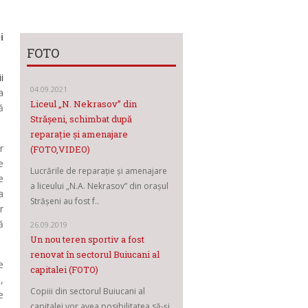
i
FOTO
i
04.09.2021
a
Liceul „N. Nekrasov” din
ă
Strășeni, schimbat după
reparație și amenajare
r
(FOTO,VIDEO)
e
Lucrările de reparație și amenajare
e
a liceului „N.A. Nekrasov” din orașul
a
Strășeni au fost f..
r
ă
26.09.2019
Un nou teren sportiv a fost
renovat în sectorul Buiucani al
e
capitalei (FOTO)
,
Copiii din sectorul Buiucani al
e
capitalei vor avea posibilitatea să-și