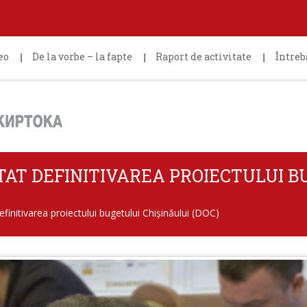
eo
De la vorbe – la fapte
Raport de activitate
Întreb
TAT DEFINITIVAREA PROIECTULUI 
definitivarea proiectului bugetului Chișinăului (DOC)