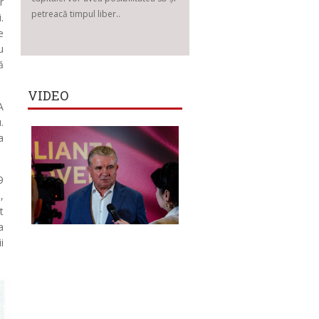
r
petreacă timpul liber..
.
e
u
ă
VIDEO
A
.
a
9
,
t
a
i