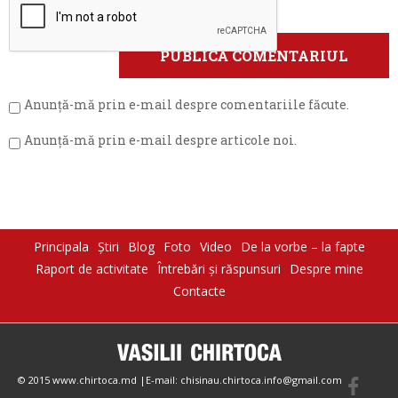
Anunță-mă prin e-mail despre comentariile făcute.
Anunță-mă prin e-mail despre articole noi.
Principala
Știri
Blog
Foto
Video
De la vorbe – la fapte
Raport de activitate
Întrebări şi răspunsuri
Despre mine
Contacte
© 2015 www.chirtoca.md |E-mail: chisinau.chirtoca.info@gmail.com
Create by Magazinesite