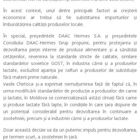
În acest context, unul dintre principalii factori ai creșterii
economice ar trebui să fie substituirea importurilor și
îmbunătățirea calității produselor locale.
În special, președintele DAAC Hermes S.A. și președintele
Consiliului DAAC-Hermes Grup propune, pentru protejarea și
dezvoltarea pieței interne de produse alimentare și a sănătății
cetățenilor, revenirea la standarde stricte de calitate, similare
standardelor sovietice GOST, în industria cărnii și a produselor
lactate, excluzînd apariția pe rafturi a produselor de substituție
fără materii prime naturale.
Vasile Chirtoca și-a exprimat nemulțumirea față de faptul că, în
urma modificării standardelor de producție a produselor din carne
și lactate, în Moldova se comercializează astăzi cîrnați fără carne
și produse lactate fără lapte, în condițiile în care țara dispune de
un potențial considerabil pentru dezvoltarea în continuare a
zootehniei, precum și a industriei cărnii și a produselor lactate.
Doar această decizie va da un puternic impuls pentru dezvoltarea,
pe termen scurt, a zootehniei în țară.