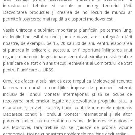
infrastructurii tehnice și sociale pe întreg teritoriul țării.
Dezvoltarea producției și crearea de noi locuri de muncă ar
permite întoarcerea mai rapidă a diasporei moldovenești.
Vasile Chirtoca a subliniat importanța planificării pe termen lung,
evidențiind necesitatea unui plan de dezvoltare strategică a țării
noastre, de exemplu, pe 15, 20 sau 30 de ani. Pentru elaborarea
și punerea în aplicare a acestuia, ar fi oportună înființarea unui
organism puternic de gestionare centralizat, similar cu sistemul de
planificare de stat din anii trecuți, echivalent al Comitetului de Stat
pentru Planificare al URSS.
Omul de afaceri a subliniat că este timpul ca Moldova să renunțe
la urmarea oarbă a condițiilor impuse de partenerii externi,
inclusiv de Fondul Monetar Internațional, și să se ocupe de
rezolvarea problemelor legate de dezvoltarea propriului stat, a
economiei și a vieții sociale, ținînd cont de interesele naționale.
Deoarece condițiile Fondului Monetar Internațional și ale altor
parteneri externi nu țin cont întotdeauna de interesele naționale
ale Moldovei, țara trebuie să se ghideze de propria viziune
economică. Noi ne cunoaștem problemele mai bine decît străinii.