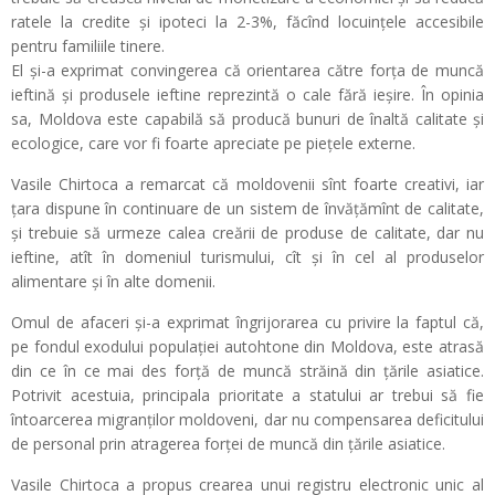
ratele la credite și ipoteci la 2-3%, făcînd locuințele accesibile
pentru familiile tinere.
El și-a exprimat convingerea că orientarea către forța de muncă
ieftină și produsele ieftine reprezintă o cale fără ieșire. În opinia
sa, Moldova este capabilă să producă bunuri de înaltă calitate și
ecologice, care vor fi foarte apreciate pe piețele externe.
Vasile Chirtoca a remarcat că moldovenii sînt foarte creativi, iar
țara dispune în continuare de un sistem de învățămînt de calitate,
și trebuie să urmeze calea creării de produse de calitate, dar nu
ieftine, atît în domeniul turismului, cît și în cel al produselor
alimentare și în alte domenii.
Omul de afaceri și-a exprimat îngrijorarea cu privire la faptul că,
pe fondul exodului populației autohtone din Moldova, este atrasă
din ce în ce mai des forță de muncă străină din țările asiatice.
Potrivit acestuia, principala prioritate a statului ar trebui să fie
întoarcerea migranților moldoveni, dar nu compensarea deficitului
de personal prin atragerea forței de muncă din țările asiatice.
Vasile Chirtoca a propus crearea unui registru electronic unic al