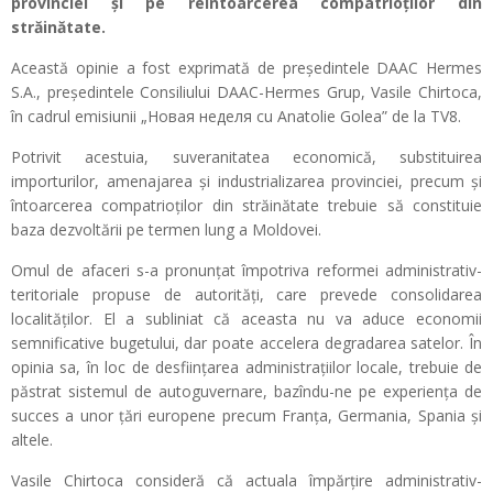
provinciei și pe reîntoarcerea compatrioților din
străinătate.
Această opinie a fost exprimată de președintele DAAC Hermes
S.A., președintele Consiliului DAAC-Hermes Grup, Vasile Chirtoca,
în cadrul emisiunii „Новая неделя cu Anatolie Golea” de la TV8.
Potrivit acestuia, suveranitatea economică, substituirea
importurilor, amenajarea și industrializarea provinciei, precum și
întoarcerea compatrioților din străinătate trebuie să constituie
baza dezvoltării pe termen lung a Moldovei.
Omul de afaceri s-a pronunțat împotriva reformei administrativ-
teritoriale propuse de autorități, care prevede consolidarea
localităților. El a subliniat că aceasta nu va aduce economii
semnificative bugetului, dar poate accelera degradarea satelor. În
opinia sa, în loc de desființarea administrațiilor locale, trebuie de
păstrat sistemul de autoguvernare, bazîndu-ne pe experiența de
succes a unor țări europene precum Franța, Germania, Spania și
altele.
Vasile Chirtoca consideră că actuala împărțire administrativ-