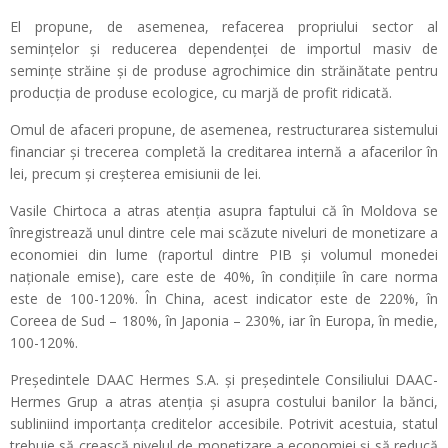
El propune, de asemenea, refacerea propriului sector al
semințelor și reducerea dependenței de importul masiv de
semințe străine și de produse agrochimice din străinătate pentru
producția de produse ecologice, cu marjă de profit ridicată.
Omul de afaceri propune, de asemenea, restructurarea sistemului
financiar și trecerea completă la creditarea internă a afacerilor în
lei, precum și creșterea emisiunii de lei.
Vasile Chirtoca a atras atenția asupra faptului că în Moldova se
înregistrează unul dintre cele mai scăzute niveluri de monetizare a
economiei din lume (raportul dintre PIB și volumul monedei
naționale emise), care este de 40%, în condițiile în care norma
este de 100-120%. În China, acest indicator este de 220%, în
Coreea de Sud – 180%, în Japonia – 230%, iar în Europa, în medie,
100-120%.
Președintele DAAC Hermes S.A. și președintele Consiliului DAAC-
Hermes Grup a atras atenția și asupra costului banilor la bănci,
subliniind importanța creditelor accesibile. Potrivit acestuia, statul
trebuie să crească nivelul de monetizare a economiei și să reducă