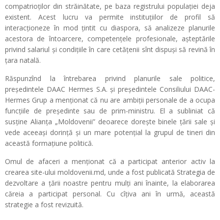
compatrioților din străinătate, pe baza registrului populației deja
existent. Acest lucru va permite instituțiilor de profil să
interacționeze în mod țintit cu diaspora, să analizeze planurile
acestora de întoarcere, competențele profesionale, așteptările
privind salariul și condițiile în care cetățenii sînt dispuși să revină în
țara natală.
Răspunzînd la întrebarea privind planurile sale politice,
președintele DAAC Hermes S.A. și președintele Consiliului DAAC-
Hermes Grup a menționat că nu are ambiții personale de a ocupa
funcțiile de președinte sau de prim-ministru. El a subliniat că
susține Alianța „Moldovenii” deoarece dorește binele țării sale și
vede aceeași dorință și un mare potențial la grupul de tineri din
această formațiune politică.
Omul de afaceri a menționat că a participat anterior activ la
crearea site-ului moldovenii.md, unde a fost publicată Strategia de
dezvoltare a țării noastre pentru mulți ani înainte, la elaborarea
căreia a participat personal. Cu cîțiva ani în urmă, această
strategie a fost revizuită.