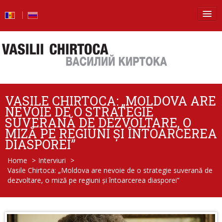
Principala
Știri
Blog
VASILE CHIRTOCA: „MOLDOVA ARE
Foto
NEVOIE DE O STRATEGIE
SUVERANĂ DE DEZVOLTARE, O
Video
MIZĂ PE REGIUNI ȘI ÎNTOARCEREA
DIASPOREI”
De la vorbe – la fapte
Home
>
Interviuri
>
Vasile Chirtoca: „Moldova are nevoie de o strategie suverană de
Raport de activitate
dezvoltare, o miză pe regiuni și întoarcerea diasporei”
Întrebări şi răspunsuri
Despre mine