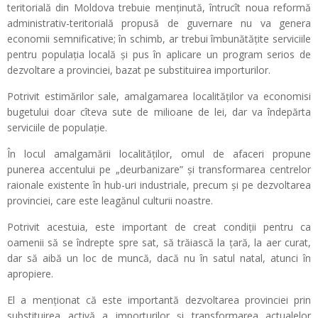
teritorială din Moldova trebuie menținută, întrucît noua reformă
administrativ-teritorială propusă de guvernare nu va genera
economii semnificative; în schimb, ar trebui îmbunătățite serviciile
pentru populația locală și pus în aplicare un program serios de
dezvoltare a provinciei, bazat pe substituirea importurilor.
Potrivit estimărilor sale, amalgamarea localităților va economisi
bugetului doar cîteva sute de milioane de lei, dar va îndepărta
serviciile de populație.
În locul amalgamării localităților, omul de afaceri propune
punerea accentului pe „deurbanizare” și transformarea centrelor
raionale existente în hub-uri industriale, precum și pe dezvoltarea
provinciei, care este leagănul culturii noastre.
Potrivit acestuia, este important de creat condiții pentru ca
oamenii să se îndrepte spre sat, să trăiască la țară, la aer curat,
dar să aibă un loc de muncă, dacă nu în satul natal, atunci în
apropiere.
El a menționat că este importantă dezvoltarea provinciei prin
substituirea activă a importurilor și transformarea actualelor