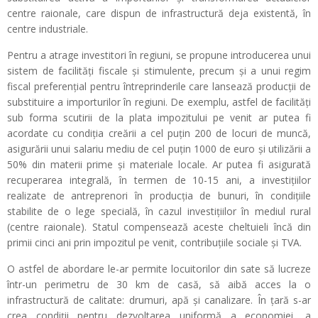
centre raionale, care dispun de infrastructură deja existentă, în
centre industriale.
Pentru a atrage investitori în regiuni, se propune introducerea unui
sistem de facilități fiscale și stimulente, precum și a unui regim
fiscal preferențial pentru întreprinderile care lansează producții de
substituire a importurilor în regiuni. De exemplu, astfel de facilități
sub forma scutirii de la plata impozitului pe venit ar putea fi
acordate cu condiția creării a cel puțin 200 de locuri de muncă,
asigurării unui salariu mediu de cel puțin 1000 de euro și utilizării a
50% din materii prime și materiale locale. Ar putea fi asigurată
recuperarea integrală, în termen de 10-15 ani, a investițiilor
realizate de antreprenori în producția de bunuri, în condițiile
stabilite de o lege specială, în cazul investițiilor în mediul rural
(centre raionale). Statul compensează aceste cheltuieli încă din
primii cinci ani prin impozitul pe venit, contribuțiile sociale și TVA.
O astfel de abordare le-ar permite locuitorilor din sate să lucreze
într-un perimetru de 30 km de casă, să aibă acces la o
infrastructură de calitate: drumuri, apă și canalizare. În țară s-ar
crea condiții pentru dezvoltarea uniformă a economiei, a