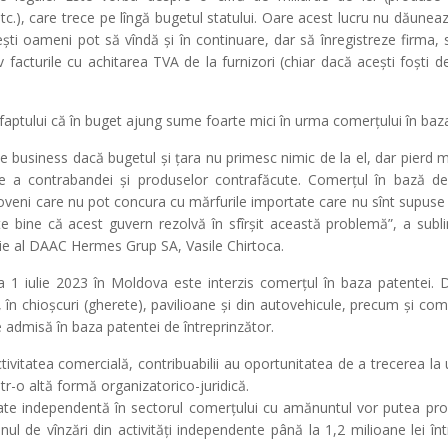
 etc.), care trece pe lîngă bugetul statului. Oare acest lucru nu dăunea
ști oameni pot să vîndă și în continuare, dar să înregistreze firma
 facturile cu achitarea TVA de la furnizori (chiar dacă acești foști de
 faptului că în buget ajung sume foarte mici în urma comerțului în baz
business dacă bugetul și țara nu primesc nimic de la el, dar pierd mu
zare a contrabandei și produselor contrafăcute. Comerțul în bază 
veni care nu pot concura cu mărfurile importate care nu sînt supuse n
te bine că acest guvern rezolvă în sfîrșit această problemă”, a sub
ție al DAAC Hermes Grup SA, Vasile Chirtoca.
 1 iulie 2023 în Moldova este interzis comerțul în baza patentei. De
 în chioșcuri (gherete), pavilioane și din autovehicule, precum și co
 admisă în baza patentei de întreprinzător.
ivitatea comercială, contribuabilii au oportunitatea de a trecerea la u
tr-o altă formă organizatorico-juridică.
te independentă în sectorul comerțului cu amănuntul vor putea profi
onul de vînzări din activități independente până la 1,2 milioane lei în