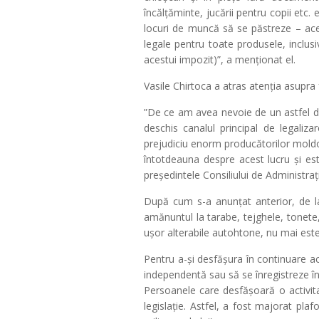
încălțăminte, jucării pentru copii etc.
locuri de muncă să se păstreze – ace
legale pentru toate produsele, inclusiv
acestui impozit)”, a menționat el.
Vasile Chirtoca a atras atenția asupra
”De ce am avea nevoie de un astfel de 
deschis canalul principal de legali
prejudiciu enorm producătorilor moldo
întotdeauna despre acest lucru și es
președintele Consiliului de Administra
După cum s-a anunțat anterior, de la
amănuntul la tarabe, tejghele, tonete,
ușor alterabile autohtone, nu mai este
Pentru a-și desfășura în continuare act
independentă sau să se înregistreze în
Persoanele care desfășoară o activita
legislație. Astfel, a fost majorat plaf