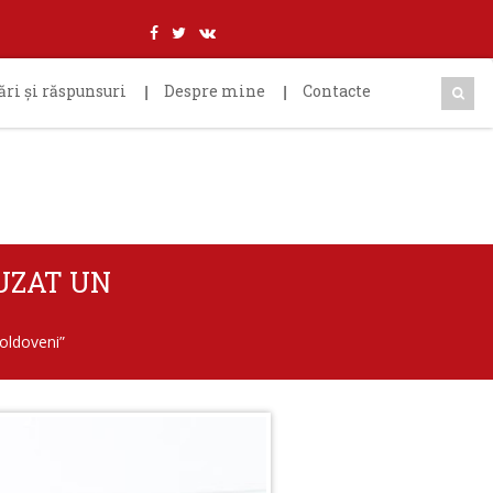
ări şi răspunsuri
Despre mine
Contacte
UZAT UN
moldoveni”