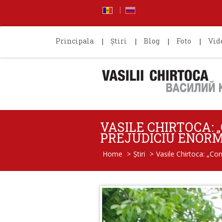
Principala
Știri
Blog
Foto
Vid
VASILE CHIRTOCA: 
PREJUDICIU ENOR
Home
>
Știri
>
Vasile Chirtoca: „Co