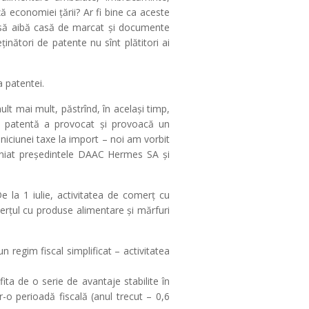
ză economiei țării? Ar fi bine ca aceste
, să aibă casă de marcat și documente
ținători de patente nu sînt plătitori ai
a patentei.
lt mai mult, păstrînd, în același timp,
de patentă a provocat și provoacă un
iciunei taxe la import – noi am vorbit
liniat președintele DAAC Hermes SA și
 la 1 iulie, activitatea de comerț cu
merțul cu produse alimentare și mărfuri
n regim fiscal simplificat – activitatea
ta de o serie de avantaje stabilite în
tr-o perioadă fiscală (anul trecut – 0,6