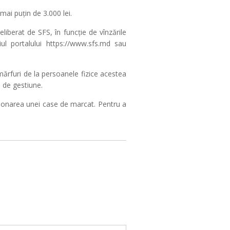
mai puțin de 3.000 lei.
liberat de SFS, în funcție de vînzările
diul portalului https://www.sfs.md sau
 mărfuri de la persoanele fizice acestea
i de gestiune.
iționarea unei case de marcat. Pentru a