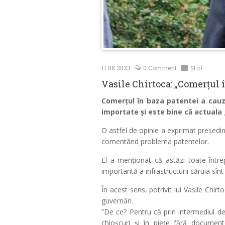
11.08.2023
0 Comment
Știri
Vasile Chirtoca: „Comerțul 
Comerțul în baza patentei a cauz
importate și este bine că actuala
O astfel de opinie a exprimat președi
comentând problema patentelor.
El a menționat că astăzi toate între
importantă a infrastructurii căruia sîn
În acest sens, potrivit lui Vasile Chi
guvernări.
”De ce? Pentru că prin intermediul de
chioșcuri și în piețe fără documen