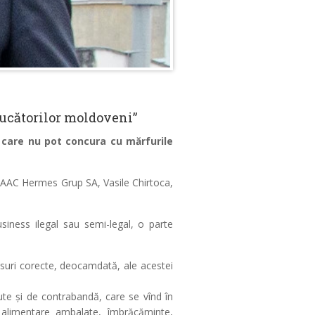
ducătorilor moldoveni”
 care nu pot concura cu mărfurile
 DAAC Hermes Grup SA, Vasile Chirtoca,
siness ilegal sau semi-legal, o parte
măsuri corecte, deocamdată, ale acestei
ute și de contrabandă, care se vînd în
 alimentare ambalate, îmbrăcăminte,