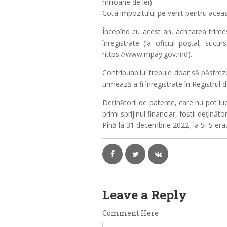
milioane de lei).
Cota impozitului pe venit pentru aceast
Începînd cu acest an, achitarea trimes
înregistrate (la oficiul poștal, sucu
https://www.mpay.gov.md).
Contribuabilul trebuie doar să păstreze
urmează a fi înregistrate în Registrul 
Deținătorii de patente, care nu pot lu
primi sprijinul financiar, foștii dețin
Pînă la 31 decembrie 2022, la SFS erau 
Leave a Reply
Comment Here