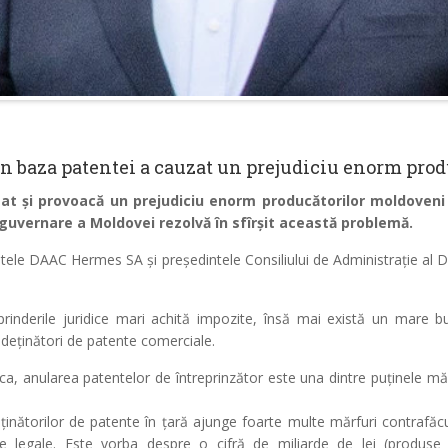
în baza patentei a cauzat un prejudiciu enorm pro
at și provoacă un prejudiciu enorm producătorilor moldoveni
 guvernare a Moldovei rezolvă în sfîrșit această problemă.
ntele DAAC Hermes SA și președintele Consiliului de Administrație al
prinderile juridice mari achită impozite, însă mai există un mare bu
t deținători de patente comerciale.
rtoca, anularea patentelor de întreprinzător este una dintre puținele 
ținătorilor de patente în țară ajunge foarte multe mărfuri contrafăc
te legale. Este vorba despre o cifră de miliarde de lei (produse