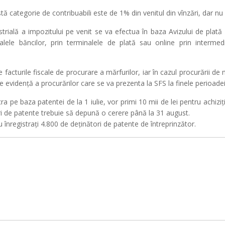
ă categorie de contribuabili este de 1% din venitul din vînzări, dar nu 
trială a impozitului pe venit se va efectua în baza Avizului de plată e
rsalele băncilor, prin terminalele de plată sau online prin interme
 facturile fiscale de procurare a mărfurilor, iar în cazul procurării de
de evidență a procurărilor care se va prezenta la SFS la finele perioade
cra pe baza patentei de la 1 iulie, vor primi 10 mii de lei pentru achiz
ători de patente trebuie să depună o cerere până la 31 august.
înregistrați 4.800 de deținători de patente de întreprinzător.