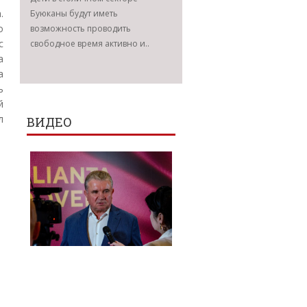
.
Буюканы будут иметь
о
возможность проводить
с
свободное время активно и..
а
а
ь
й
л
ВИДЕО