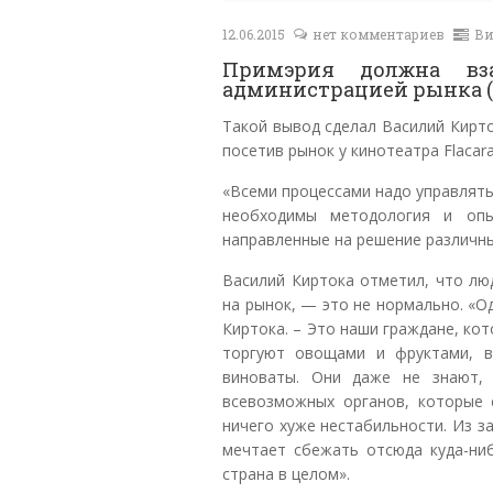
12.06.2015
нет комментариев
Ви
Примэрия должна вз
администрацией рынка 
Такой вывод сделал Василий Кирто
посетив рынок у кинотеатра Flacara
«Всеми процессами надо управлять
необходимы методология и опы
направленные на решение различны
Василий Киртока отметил, что лю
на рынок, — это не нормально. «О
Киртока. – Это наши граждане, кот
торгуют овощами и фруктами, 
виноваты. Они даже не знают, 
всевозможных органов, которые 
ничего хуже нестабильности. Из з
мечтает сбежать отсюда куда-ниб
страна в целом».