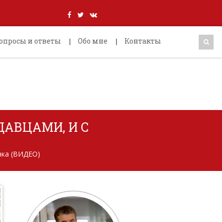
опросы и ответы
Обо мне
Контакты
АВЦАМИ, И С
нка (ВИДЕО)