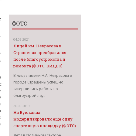
с
ФОТО
,
04.09.2021
Лицей им. Некрасова в
Страшенах преобразился
я
после благоустройства и
,
ремонта (ФОТО, ВИДЕО)
В лицее имени Н.А. Некрасова в
а
городе Страшены успешно
с
завершились работы по
и
благоустройству..
е
и
26.09.2019
т
На Буюканах
о
модернизировали еще одну
и
спортивную площадку (ФОТО)
Дети в столичном секторе