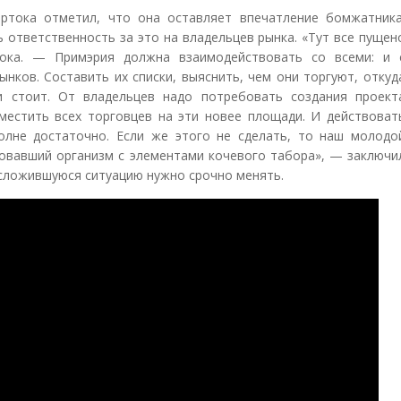
ртока отметил, что она оставляет впечатление бомжатника
ь ответственность за это на владельцев рынка. «Тут все пущен
ока. — Примэрия должна взаимодействовать со всеми: и 
ынков. Составить их списки, выяснить, чем они торгуют, откуд
и стоит. От владельцев надо потребовать создания проект
местить всех торговцев на эти новее площади. И действоват
полне достаточно. Если же этого не сделать, то наш молодо
ровавший организм с элементами кочевого табора», — заключи
 сложившуюся ситуацию нужно срочно менять.