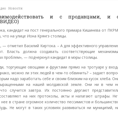
део
Новости
аимодействовать и с продавцами, и 
(ВИДЕО)
ка, кандидат на пост генерального примара Кишинева от ПКРМ
, что на улице Иона Крянгэ столицы.
, — отметил Василий Киртока. – А для эффективного управлени
т. Власть должна создавать соответствующие механизмы
х проблем», — подчеркнул кандидат в мэры столицы.
ди, торгующие овощами и фруктами прямо на тротуаре у вход
днако, можно ли этих людей в чем-то обвинить? – задает вопро
орым надо заработать себе и своим близким на кусок хлеба. Он
выращенными на нашей молдавской земле. Они ни в чем н
что случится завтра. Их постоянно дергают представител
составляют на них протоколы, акты и налагают штрафы. Не
а нее в стране огромное количество пессимистов и большинств
удь. Не могут в таких условиях развиваться ни муниципий, н