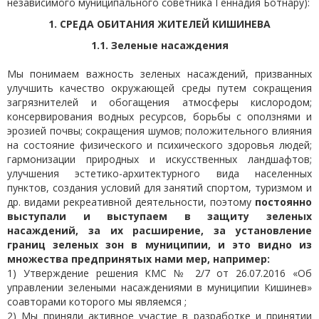
независимого муниципального советника Геннадия Ботнару):
1. СРЕДА ОБИТАНИЯ ЖИТЕЛЕЙ КИШИНЕВА
1.1. Зеленые насаждения
Мы понимаем важность зеленых насаждений, призванных
улучшить качество окружающей среды путем сокращения
загрязнителей и обогащения атмосферы кислородом;
консервирования водных ресурсов, борьбы с оползнями и
эрозией почвы; сокращения шумов; положительного влияния
на состояние физического и психического здоровья людей;
гармонизации природных и искусственных ландшафтов;
улучшения эстетико-архитектурного вида населенных
пунктов, создания условий для занятий спортом, туризмом и
др. видами рекреативной деятельности, поэтому
постоянно
выступали и выступаем в защиту зеленых
насаждений, за их расширение, за установление
границ зеленых зон в муниципии, и это видно из
множества предпринятых нами мер, например:
1) Утверждение решения КМС № 2/7 от 26.07.2016 «Об
управлении зелеными насаждениями в муниципии Кишинев»
соавторами которого мы являемся ;
2) Мы приняли активное участие в разработке и принятии