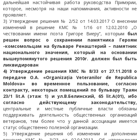
дальнейшая настойчивая работа руководства Примэрии,
которое, несмотря на наши напоминания, активности не
проявляет.
3) Утверждение решения № 2/52 от 14.03.2017 О внесении
изменений в решение КМС № 1/16 от 12.02.2010 „О
чествовании имени поэта Григоре Виеру”, которым
был
решен вопрос о сохранении памятника Героям
-комсомольцам на бульваре Ренаштерий – памятник
национального значения, который на основании
вышеупомянутого решения 2010г. должен был быть
ликвидирован
4) Утверждение решения КМС № 8/33 от 27.11.2018 о
передаче О.А. «Organizația Veteranilor de Republica
Moldova» во временное пользование, согласно
контракту, некоторых помещений по бульвару Траян
23/1 lit.A (этаж 1) и ул.В.Белинский, 65 lit.A(01), ибо
согласно действующему законодательству,
центральные и местные публичные власти обязаны
поддерживать деятельность общественных организаций
ветеранов, тем более что у данной ассоциации имеется
статус общественно полезной организации.
5) Утверждение решения об изменении и дополнении
решения КМС № 3/23 от 02.04.2013 „Об утверждении