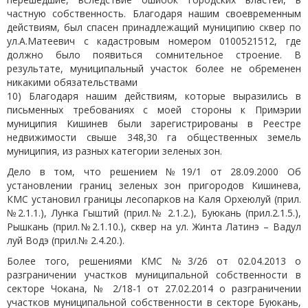
частную собственность. Благодаря нашим своевременным
действиям, был спасен принадлежащий муниципию сквер по
ул.А.Матеевич с кадастровым номером 0100521512, где
должно было появиться сомнительное строение. В
результате, муниципальный участок более не обременен
никакими обязательствами
10) Благодаря нашим действиям, которые выразились в
письменных требованиях с моей стороны к Примэрии
муниципия Кишинев были зарегистрированы в Реестре
недвижимости свыше 348,30 гa общественных земель
муниципия, из разных категории зеленых зон.
Дело в том, что решением №19/1 от 28.09.2000 Об
установлении границ зеленых зон пригородов Кишинева,
КМС установил границы лесопарков на Каля Орхеюлуй (прил.
№2.1.1.), Лунка Гыштий (прил.№ 2.1.2.), Буюкань (прил.2.1.5.),
Рышкань (прил.№2.1.10.), сквер на ул. Жинта Латинэ – Вадул
луй Водэ (прил.№ 2.4.20.).
Более того, решениями КМС №3/26 от 02.04.2013 о
разграничении участков муниципальной собственности в
секторе Чокана, № 2/18-1 от 27.02.2014 о разграничении
участков муниципальной собственности в секторе Буюкань,