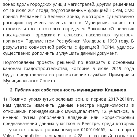
зонах вдоль городских улиц и магистралей. Другим решением
от 18 июля 2017 года, подготовленным фракцией ПСРМ, СМС
принял Регламент о Зеленых зонах, в котором существенно
расширил перечень зеленых зон в Муниципии, запрет на
строительство в которых определен Законом «О зеленых
насаждениях городских и сельских населенных пунктов»,
принятом Парламентом Республики Молдова в 1999 году. В
результате совместной работы с фракцией ПСРМ, удалось
существенно дополнить и улучшить данный документ.
Подготовлены проекты решений по возврату к основным
канонам градостроительства, которые в июле 2019 года
будут представлены на рассмотрение службам Примэрии и
Муниципального Совета.
2. Публичная собственность муниципия Кишинев.
1) Помимо упомянутых зеленых зон, в период 2017-2018гг.
нам удалось изменить данные Реестра недвижимости в
отношении принадлежащих муниципалитету 12 участков, а
именно путем дополнения владений или корректировки
предназначения данных участков в Реестре, среди которых
— участок c кадастровым номером 0100104665, часть парка
Valea Trandafirilor площадью в 4,28 гa, который согласно