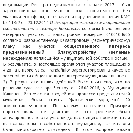
информации Реестра недвижимости в начале 2017 г. был
зарегистрирован как участок под строительство без
указания его сферы, что является нарушением решения КМС
№ 11/52 от 23.12.2014
О демаркации участков муниципальной
собственности в секторе Ботаника
, которым было решено
утвердить участок с кадастровым номером 0100104665
согласно разработанному кадастровому (геометрическому)
плану как участок
общественного интереса
предназначенный благоустройству (зеленые
насаждения)
являющийся муниципальной собственностью.
В результате, в настоящее время этот участок площадью в
4,28 гa в парке Valea Trandafirilor зарегистрирован в качестве
зеленой зоны общественного интереса муниципия Кишинев.
2) В результате наших действий было выявлено, что по
решению суда сектора Чентру от 26.08.2016, у Муниципия
Кишинев, без участия в судебном процессе представителей
муниципия, были отняты (фактически украдены) 20
земельных участков. По нашему настоянию, Примэрия
опротестовала эти действия и это решение было
аннулировано, но эти участки до настоящего времени так и
не возвращены в собственность муниципию, так как они
были многократно отчуждены. В этом вопросе важна