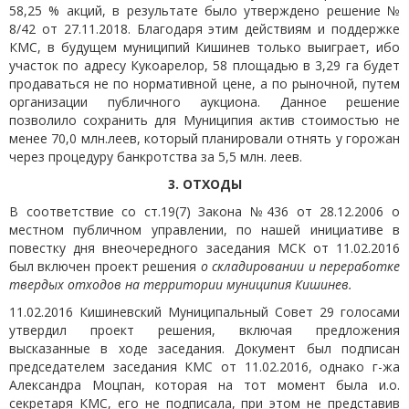
58,25 % акций, в результате было утверждено решение №
8/42 от 27.11.2018. Благодаря этим действиям и поддержке
КМС, в будущем муниципий Кишинев только выиграет, ибо
участок по адресу Кукоарелор, 58 площадью в 3,29 гa будет
продаваться не по нормативной цене, а по рыночной, путем
организации публичного аукциона. Данное решение
позволило сохранить для Муниципия актив стоимостью не
менее 70,0 млн.леев, который планировали отнять у горожан
через процедуру банкротства за 5,5 млн. леев.
3. ОТХОДЫ
В соответствие со ст.19(7) Закона №436 от 28.12.2006 о
местном публичном управлении, по нашей инициативе в
повестку дня внеочередного заседания МСК от 11.02.2016
был включен проект решения
о складировании и переработке
твердых отходов на территории муниципия Кишинев.
11.02.2016 Кишиневский Муниципальный Совет 29 голосами
утвердил проект решения, включая предложения
высказанные в ходе заседания. Документ был подписан
председателем заседания КМС от 11.02.2016, однако г-жа
Александра Моцпан, которая на тот момент была и.о.
секретаря КМС, его не подписала, при этом не представив