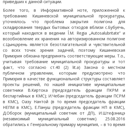
приведших к данной ситуации.
Более того, в Информативной ноте, приложенной к
требованию Кишиневской муниципальной прокуратуры,
уточнялось что проблема закрытия полигона для
складирования твердых бытовых отходов вблизи с.Бубуечь,
который находился в ведении Î.M. Regia „Autosalubritate” и
возобновление их хранения на авторизированном полигоне
с.Цынцэрень является безотлагательной и чувствительной
со всех точек зрения задачей, поэтому Кишиневская
Примэрия обязана предпринять соответствующие меры. Т.о.,
учитывая требование муниципальной прокуратуры и тот
факт, что согласно ст.40 (2) lit.a) Закона о местном
публичном управлении, которым предусмотрено что
Примэрия в качестве функциональной структуры составляет
проекты решений, по нашей инициативе муниципальные
советники В.Киртока (председатель фракции ПКРМ и
беспартийных в КМС); И.Чебан (председатель фракции ПСРМ
в КМС), Оазу Нантой (в то время председатель фракции
НЕПМ в КМС), Е.Пануш (председатель фракции НП в КМС),
Д.Оборок (муниципальный советник от ДП), И.Штефэницэ
(независимый муниципальный советник) 25.08.2016
обратились к Генеральному примару муниципия, – в то время