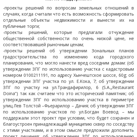
-проекты решений по вопросам земельных отношений в
случаях, когда считали что есть возможность сформировать
отдельные объекты недвижимости и вынести их на
публичные торги;
-проекты решений, которые предлагали отчуждение
общественной собственности по очень низкой цене, не
соответствовавшей рыночным ценам;
-проекты решений об утверждении Зональных планов
градостроительства по изменению кода городского
планирования, что могло нанести вред соседним домам: (об
утверждении ЗПГ по использованию участка с кадастровым
номером 0100211191, по адресу Хынчештское шоссе, 60g; об
утверждении ЗПГ участка по ул. Е.Кока, 7; об утверждении
ЗПГ по участку на ул.Трандафирилор, 6 (S.A.„Restaurant
Doina”) так как считаем что это исторический памятник; об
утверждении ЗПГ по использованию участка в периметре
улиц Лев Толстой –Фьерарилор – Дачия; об утверждении ЗПГ
по использованию участков по ул.Богдан Воевод – мы
поддержали этот проект при условии, что будет сохранен и
благоустроен принадлежащий муниципию сквер по соседству
с этими участками, и в этом смысле предложили дополнить
проект решения; об утверждении ЗПГ по использованию