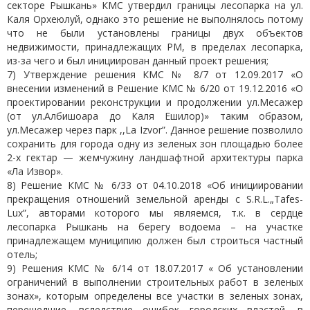
секторе Рышкань» КМС утвердил границы лесопарка на ул.
Каля Орхеюлуй, однако это решение не выполнялось потому
что не были установлены границы двух объектов
недвижимости, принадлежащих РМ, в пределах лесопарка,
из-за чего и был инициирован данный проект решения;
7) Утверждение решения КМС № 8/7 от 12.09.2017 «О
внесении изменений в Решение КМС № 6/20 от 19.12.2016 «О
проектировании реконструкции и продолжении ул.Месажер
(от ул.Албишоара до Каля Ешилор)» таким образом,
ул.Месажер через парк ,,La Izvor”. Данное решение позволило
сохранить для города одну из зеленых зон площадью более
2-х гектар — жемчужину ландшафтной архитектуры парка
«Ла Извор».
8) Решение КМС № 6/33 от 04.10.2018 «Об инициировании
прекращения отношений земельной аренды с S.R.L.„Tafes-
Lux”, авторами которого мы являемся, т.к. в сердце
лесопарка Рышкань на берегу водоема – на участке
принадлежащем муниципию должен был строиться частный
отель;
9) Решения КМС № 6/14 от 18.07.2017 « Об установлении
ограничений в выполнении строительных работ в зеленых
зонах», которым определены все участки в зеленых зонах,
перешедшие, вследствие ошибок городских властей, в