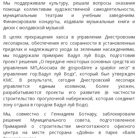
Мы поддерживали культуру, решали вопросы оказания
помощи коллективам художественной самодеятельности,
муниципальным театрам и учебным заведениям.
Финансировали концерты, издавали музыкальные книги и
диски с молдавской музыкой.
В целях прекращения хаоса в управлении Днестровским
лесопарком, обеспечения его сохранности в установленных
пределах и надлежащего ухода за зелеными насаждениями,
мы поддержали примэрию Вадул луй Водэ, подготовив
проект решения „О передаче некоторых основных средств из
управления МП„Asociația de gospodărire a spațiilor verzi” в
управление гор.Вадул луй Водэ”, который был утвержден
КМС. В результате, сегодня Днестровский лесопарк
управляется единым хозяином, более ухожен,
разрабатываются проекты его развития (в частности
строительство прогулочной набережной, которая соединит
зону отдыха в городом Вадул луй Водэ).
Мы, совместно с Геннадием Ботнару, заблокировали
решение Муниципального совета, подготовленное
Примарией о строительстве многоэтажного офисного
центра на месте ресторана «Дойна» в парке «Валя