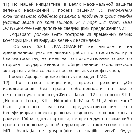
11) По нашей инициативе, в целях максимальной защиты
зеленых насаждений , проект решения
„О выполнении
окончательного судебного решения и продлении срока аренды
участка земли по Каля Ешилор, 24 ( парк „La Izvor’’) ООО
„PAVLOMARIN»
был дополнен следующими предложениями :
— „Aquaparc” должен быть построен из временных легких
конструкций, без вырубки зеленых насаждений;
— Обязать S.R.L „PAVLOMARIN” не выполнять на
арендованном участке никаких работ по строительству и
благоустройству, не имея на то положительный отзыв со
стороны государственной и общественной экологической
экспертизы и без согласия населения лимитрофных зон;
— Проект Aquaparc должен быть утвержден КМС.
12) По нашей инициативе, проект решения „Об
использовании без права собственности на землю
некоторых участков по ул.Жинта Латинэ, 12 со стороны S.R.L.
„Eldorado Terra”, S.R.L.„Eldorado Kids” и S.R.L.„Aledum-Farm”
был дополнен пунктом, предусматривающим что
бенефициарии проекта решения оздоровят зеленые зоны в
радиусе 100 м. вдоль парковки, не претендуя на какие-либо
права в отношении данной территории, а также совместно с
МП „Asociația de gospodărire a spațiilor verzi” будут