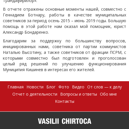
Трандафирилор».
В отчете отражены основные моменты нашей, совместно с
Геннадием Ботнару, работы в качестве муниципальных
советников за период осень 2015 – июнь 2019 годы. Большую
помощь в этой работе нам оказал мой помощник, юрист
Александр Бондаренко.
Благодарим за поддержку по большинству вопросов,
инициированных нами, советника от партии коммунистов
Наталью Высотину, а также советников от фракции ПСРМ, с
которыми совместно был подготовлен и проголосован
целый ряд решений по улучшению функционирования
Муниципия Кишинев в интересах его жителей.
Главная
Новости
Блог
Фото
Видео
От слов — к делу
Отчет о деятельности
Вопросы и ответы
Обо мне
Контакты