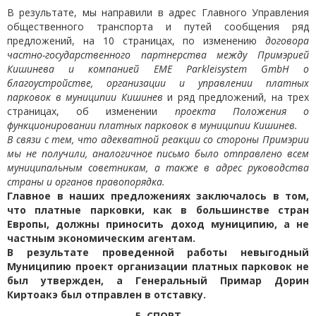
В результате, мы направили в адрес Главного Управления
общественного транспорта и путей сообщения ряд
предложений, на 10 страницах, по изменению
договора
частно-государственного партнерства между Примэрией
Кишинева и компанией EME Parkleisystem GmbH о
благоустройстве, организации и управлении платных
парковок в муниципии Кишинев
и ряд предложений, на трех
страницах, об изменении
проекта Положения о
функционировании платных парковок в муниципии Кишинев.
В связи с тем, что адекватной реакции со стороны Примэрии
мы не получили, аналогичное письмо было отправлено всем
муниципальным советникам, а также в адрес руководства
страны и органов правопорядка.
Главное в наших предложениях заключалось в том,
что платные парковки, как в большинстве стран
Европы, должны приносить доход муниципию, а не
частным экономическим агентам.
В результате проведенной работы невыгодный
Муниципию проект организации платных парковок не
был утвержден, а Генеральный Примар Дорин
Киртоакэ был отправлен в отставку.
5. СПОРТ