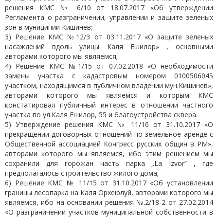
решения КМС № 6/10 от 18.07.2017 «Об утверждении
Регламента о разграничении, управлении и защите зеленых
зон в муниципии Кишинев;
3) Решение КМС №12/3 от 03.11.2017 «О защите зеленых
насаждений вдоль улицы Каля Ешилор» , основными
авторами которого мы являемся;
4) Решение КМС №1/15 от 07.02.2018 «О необходимости
замены участка с кадастровым номером 0100506045
участком, находящимся в публичном владении мун.Кишинев»,
авторами которого мы являемся и которым КМС
констатировал публичный интерес в отношении частного
участка по ул.Каля Ешилор, 55 и благоустройства сквера.
5) Утверждение решения КМС № 11/16 от 31.10.2017 «О
прекращении договорных отношений по земельное аренде с
Общественной ассоциацией Конгресс русских общин в РМ»,
авторами которого мы являемся, ибо этим решением мы
сохранили для горожан часть парка „La Izvor” , где
предполагалось строительство жилого дома;
6) Решение КМС № 11/15 от 31.10.2017 «Об установлении
границы лесопарка на Каля Орхеюлуй, авторами которого мы
являемся, ибо на основании решения №.2/18-2 от 27.02.2014
«О разграничении участков муниципальной собственности в