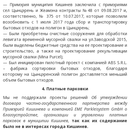
— Примэрия муниципия Кишинев заключила с примэриями
сел Цынцэрень и Жеамэна контракты №48 от 09.08.2017 и,
соответственно, № 375 от 10.07.2017, которые позволили
возобновить с 1 июля 2017 года сбор и транспортировку
бытовых отходов на полигон в Цынцэрень;
— Были приобретены очистные сооружения для обработки
левигата временной мусорной свалки на ул.Заводской 2015,
были выделены бюджетные средства на ее проектирование и
строительство, а также на проектирование рекультивации
мусорной свалки (Mina Purcel);
— Был инициирован пилотный проект с компанией ABS S.R.L.
– фабрика сортировки бытовых отходов, благодаря
которому на Цынцэренский полигон доставляется меньший
объем бытовых отходов.
4. Платные парковки
Мы не поддержали проекты решений
Об утверждении
договора частно-государственного партнерства между
Примэрией Кишинева и компанией EME Parkleisystem GmbH о
благоустройстве, организации и управлении платных
парковок в муниципии Кишинев,
так как их содержание
было не в интересах города Кишинев.