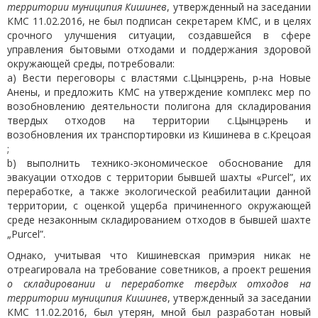
территории муниципия Кишинев
, утвержденный на заседании
КМС 11.02.2016, не был подписан секретарем КМС, и в целях
срочного улучшения ситуации, создавшейся в сфере
управления бытовыми отходами и поддержания здоровой
окружающей среды, потребовали:
a) Вести переговоры с властями с.Цынцэрень, р-на Новые
Анены, и предложить КМС на утверждение комплекс мер по
возобновлению деятельности полигона для складирования
твердых отходов на территории с.Цынцэрень и
возобновления их транспортировки из Кишинева в с.Крецоая
;
b) выполнить технико-экономическое обоснование для
эвакуации отходов с территории бывшей шахты «Purcel”, их
переработке, а также экологической реабилитации данной
территории, с оценкой ущерба причиненного окружающей
среде незаконным складированием отходов в бывшей шахте
„Purcel”.
Однако, учитывая что Кишиневская примэрия никак не
отреагировала на требование советников, а проект решения
о складировании и переработке твердых отходов на
территории муниципия Кишинев
, утвержденный за заседании
КМС 11.02.2016, был утерян, мной был разработан новый