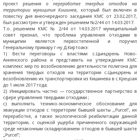
проект решения
о переработке твердых отходов на
территории муниципия Кишинев
, который был включен в
повестку дня внеочередного заседания КМС от 23.02.2017,
был рассмотрен и утвержден решением №2/44 от 14.03.2017.
Т.о. решением КМС № 2/44 от 14.03.2017 муниципальный
совет признал, что проблема управления отходами в
муниципии является первостепенной и поручил
Генеральному примару г-ну Д.Киртоакэ:
1) Вести переговоры с властями с.Цынцэрень Ново-
Анненского района и представить на утверждение КМС
комплекс мер по возобновлению деятельности полигона для
хранения твердых отходов на территории с.Цынцэрень и
возобновлению их транспортировки из Кишинева в с.Крецоая
до 1 июля 2017 года;
2) Инициировать частно — государственное партнерство в
сфере управления твердыми отходами ;
c) выполнить технико-экономическое обоснование для
эвакуации отходов с территории бывшей шахты ,,Purcel”, их
переработке, а также экологической реабилитации данной
территории, с оценкой ущерба причиненного окружающей
среде незаконным складированием отходов в бывшей шахте
„Purcel”;