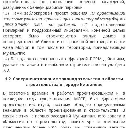
способствовать восстановлению зеленых насаждений,
разрушенных бенефициариями парковки.
13) Нами заблокирован проект решения
„О приватизации
земельных участков, прилегающих к частному объекту Фирмы
„RIVIS-GRAND” S.R.L. по ул.Тимиш «4”
подготовленный
Примэрией и поддержанный либералами, конечной целью
которого было строительство жилых домов в
непосредственной близости от гранитной лестницы в парке
Valea Morilor, в том числе на территории, принадлежащей
Муниципию.
14) Благодаря согласованным с фракцией ПСРМ действиям,
удалось остановить незаконное строительство на ул. Димо
7/3.
1.2. Совершенствование законодательства в области
строительства в городе Кишиневе
В советские времена я работал проектировщиком и, в
последние годы существования МССР, был директором
проектного института, поэтому обладаю определенными
знаниями в области проектирования и строительства. В
связи с этим, с первых заседаний Муниципального совета и
«Комиссии по строительству, архитектуре и земельным
отношениям» (осень 2015 года), мы стремились вернуть