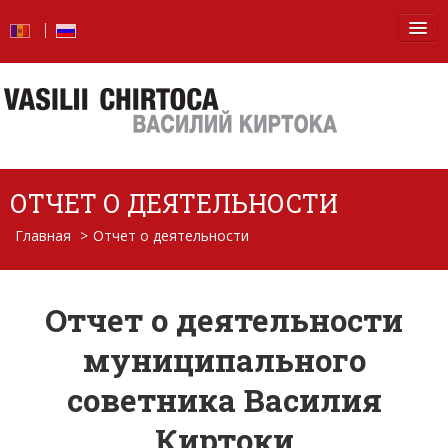
Главная
Новости
Блог
ОТЧЕТ О ДЕЯТЕЛЬНОСТИ
Фото
Главная
>
Отчет о деятельности
Видео
От слов — к делу
Отчет о деятельности
Отчет о деятельности
муниципального
советника Василия
Вопросы и ответы
Киртоки
Обо мне