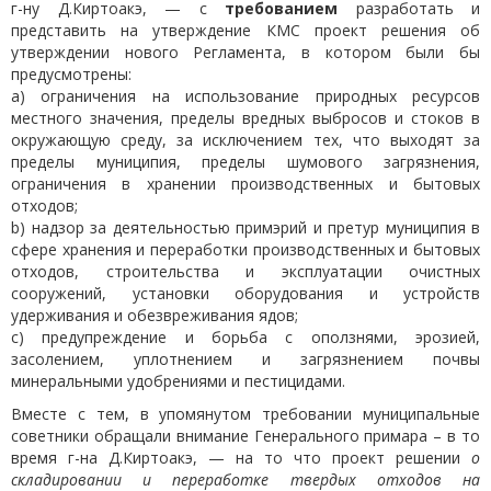
г-ну Д.Киртоакэ, — с
требованием
разработать и
представить на утверждение КМС проект решения об
утверждении нового Регламента, в котором были бы
предусмотрены
:
a) ограничения на использование природных ресурсов
местного значения, пределы вредных выбросов и стоков в
окружающую среду, за исключением тех, что выходят за
пределы муниципия, пределы шумового загрязнения,
ограничения в хранении производственных и бытовых
отходов;
b) надзор за деятельностью примэрий и претур муниципия в
сфере хранения и переработки производственных и бытовых
отходов, строительства и эксплуатации очистных
сооружений, установки оборудования и устройств
удерживания и обезвреживания ядов;
c) предупреждение и борьба с оползнями, эрозией,
засолением, уплотнением и загрязнением почвы
минеральными удобрениями и пестицидами.
Вместе с тем, в упомянутом требовании муниципальные
советники обращали внимание Генерального примара – в то
время г-на Д.Киртоакэ, — на то что проект решении
о
складировании и переработке твердых отходов на