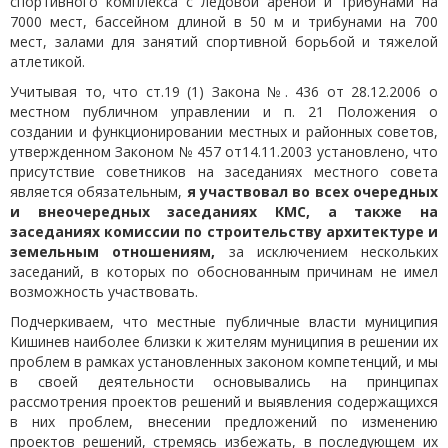
спортивного комплекса с ледовой ареной и трибунами на
7000 мест, бассейном длиной в 50 м и трибунами на 700
мест, залами для занятий спортивной борьбой и тяжелой
атлетикой.
Учитывая то, что ст.19 (1) Закона №. 436 от 28.12.2006 о
местном публичном управлении и п. 21 Положения о
создании и функционировании местных и районных советов,
утвержденном Законом № 457 от14.11.2003 установлено, что
присутствие советников на заседаниях местного совета
является обязательным,
я участвовал во всех очередных
и внеочередных заседаниях КМС, а также на
заседаниях комиссии по строительству архитектуре и
земельным отношениям,
за исключением нескольких
заседаний, в которых по обоснованным причинам не имел
возможность участвовать.
Подчеркиваем, что местные публичные власти муниципия
Кишинев наиболее близки к жителям муниципия в решении их
проблем в рамках установленных законом компетенций, и мы
в своей деятельности основывались на принципах
рассмотрения проектов решений и выявления содержащихся
в них проблем, внесении предложений по изменению
проектов решений, стремясь избежать, в последующем их