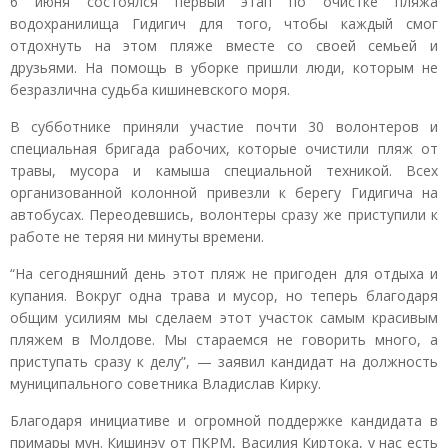
6 июня состоялся первый этап по очистке пляжа
водохранилища Гидигич для того, чтобы каждый смог
отдохнуть на этом пляже вместе со своей семьей и
друзьями. На помощь в уборке пришли люди, которым не
безразлична судьба кишиневского моря.
В субботнике приняли участие почти 30 волонтеров и
специальная бригада рабочих, которые очистили пляж от
травы, мусора и камыша специальной техникой. Всех
организованной колонной привезли к берегу Гидигича на
автобусах. Переодевшись, волонтеры сразу же приступили к
работе не теряя ни минуты времени.
“На сегодняшний день этот пляж не пригоден для отдыха и
купания. Вокруг одна трава и мусор, но теперь благодаря
общим усилиям мы сделаем этот участок самым красивым
пляжем в Молдове. Мы стараемся не говорить много, а
приступать сразу к делу”, — заявил кандидат на должность
муниципального советника Владислав Кирку.
Благодаря инициативе и огромной поддержке кандидата в
примары мун. Кишинэу от ПКРМ, Василия Киртока, у нас есть