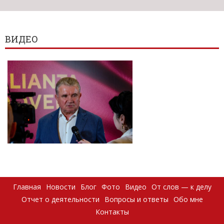
ВИДЕО
Главная
Новости
Блог
Фото
Видео
От слов — к делу
Отчет о деятельности
Вопросы и ответы
Обо мне
Контакты