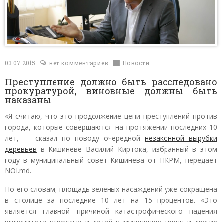
Контакты
03.07.2015
нет комментариев
Новости
Преступление должно быть расследовано
прокуратурой, виновные должны быть
наказаны
«Я считаю, что это продолжение цепи преступлений против
города, которые совершаются на протяжении последних 10
лет, — сказал по поводу очередной
незаконной вырубки
деревьев
в Кишиневе Василий Киртока, избранный в этом
году в муниципальный совет Кишинева от ПКРМ, передает
NOI.md.
По его словам, площадь зеленых насаждений уже сокращена
в столице за последние 10 лет на 15 процентов. «Это
является главной причиной катастрофического падения
иммунитета взрослых и детей в муниципии: грипп и другие