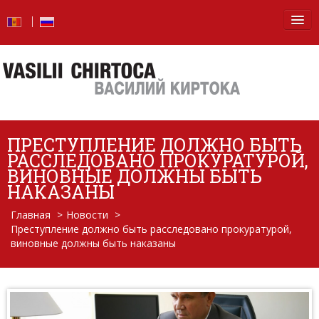
Главная
Новости
Блог
ПРЕСТУПЛЕНИЕ ДОЛЖНО БЫТЬ
Фото
РАССЛЕДОВАНО ПРОКУРАТУРОЙ,
ВИНОВНЫЕ ДОЛЖНЫ БЫТЬ
Видео
НАКАЗАНЫ
Главная
>
Новости
>
От слов — к делу
Преступление должно быть расследовано прокуратурой,
виновные должны быть наказаны
Отчет о деятельности
Вопросы и ответы
Обо мне