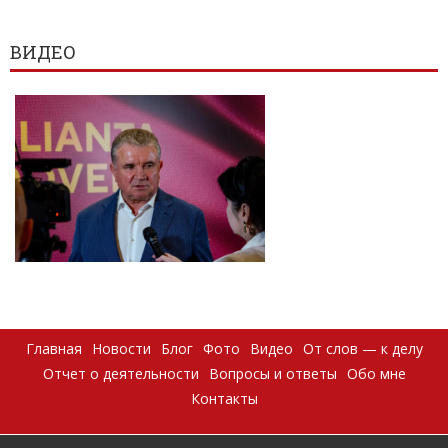
ВИДЕО
Главная
Новости
Блог
Фото
Видео
От слов — к делу
Отчет о деятельности
Вопросы и ответы
Обо мне
Контакты