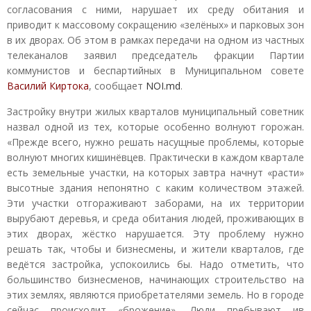
согласования с ними, нарушает их среду обитания и
приводит к массовому сокращению «зелёных» и парковых зон
в их дворах. Об этом в рамках передачи на одном из частных
телеканалов заявил председатель фракции Партии
коммунистов и беспартийных в Муниципальном совете
Василий Киртока
, сообщает
NOI.md
.
Застройку внутри жилых кварталов муниципальный советник
назвал одной из тех, которые особенно волнуют горожан.
«Прежде всего, нужно решать насущные проблемы, которые
волнуют многих кишинёвцев. Практически в каждом квартале
есть земельные участки, на которых завтра начнут «расти»
высотные здания непонятно с каким количеством этажей.
Эти участки отгораживают заборами, на их территории
вырубают деревья, и среда обитания людей, проживающих в
этих дворах, жёстко нарушается. Эту проблему нужно
решать так, чтобы и бизнесмены, и жители кварталов, где
ведётся застройка, успокоились бы. Надо отметить, что
большинство бизнесменов, начинающих строительство на
этих землях, являются приобретателями земель. Но в городе
сейчас происходит «брожение». Люди пребывают ив