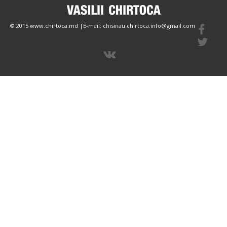
© 2015 www.chirtoca.md |E-mail: chisinau.chirtoca.info@gmail.com
Create by Magazinesite