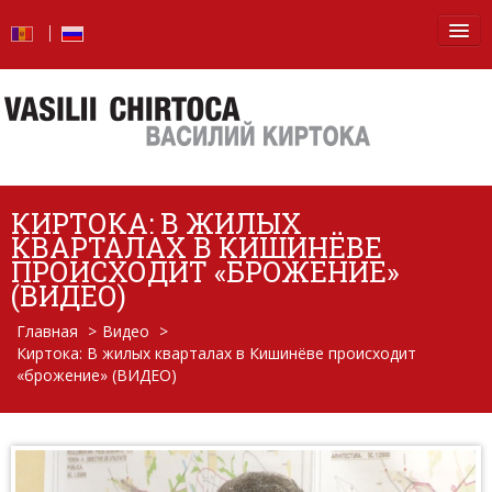
Главная
Новости
Блог
КИРТОКА: В ЖИЛЫХ
Фото
КВАРТАЛАХ В КИШИНЁВЕ
ПРОИСХОДИТ «БРОЖЕНИЕ»
Видео
(ВИДЕО)
Главная
>
Видео
>
От слов — к делу
Киртока: В жилых кварталах в Кишинёве происходит
«брожение» (ВИДЕО)
Отчет о деятельности
Вопросы и ответы
Обо мне