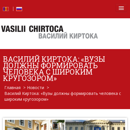
Главная
Новости
Блог
ВАСИЛИЙ КИРТОКА: «ВУЗЫ
Фото
ДОЛЖНЫ ФОРМИРОВАТЬ
ЧЕЛОВЕКА С ШИРОКИМ
Видео
КРУГОЗОРОМ»
Главная
>
Новости
>
От слов — к делу
Василий Киртока: «Вузы должны формировать человека с
широким кругозором»
Отчет о деятельности
Вопросы и ответы
Обо мне