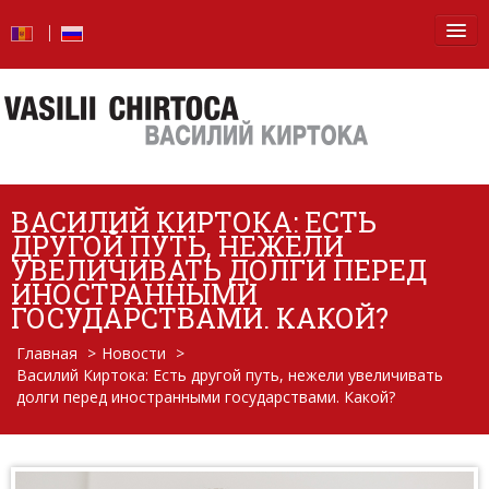
Главная
Новости
Блог
ВАСИЛИЙ КИРТОКА: ЕСТЬ
Фото
ДРУГОЙ ПУТЬ, НЕЖЕЛИ
УВЕЛИЧИВАТЬ ДОЛГИ ПЕРЕД
Видео
ИНОСТРАННЫМИ
ГОСУДАРСТВАМИ. КАКОЙ?
От слов — к делу
Главная
>
Новости
>
Василий Киртока: Есть другой путь, нежели увеличивать
Отчет о деятельности
долги перед иностранными государствами. Какой?
Вопросы и ответы
Обо мне