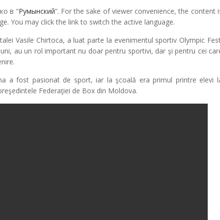
ко в “
Румынский
”. For the sake of viewer convenience, the content i
e. You may click the link to switch the active language.
talei Vasile Chirtoca, a luat parte la evenimentul sportiv Olympic Fest
i, au un rol important nu doar pentru sportivi, dar şi pentru cei car
nire.
a a fost pasionat de sport, iar la şcoală era primul printre elevi l
i preşedintele Federaţiei de Box din Moldova.