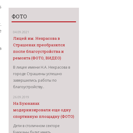
s
ФОТО
.
e
04.09.2021
Лицей им. Некрасова в
Страшенах преобразился
a
после благоустройства и
ремонта (ФОТО, ВИДЕО)
В лицее имени Н.А. Некрасова в
городе Страшены успешно
завершились работы по
благоустройству..
26.09.2019
На Буюканах
модернизировали еще одну
спортивную площадку (ФОТО)
Дети в столичном секторе
Буюканы будут иметь