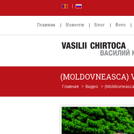
Главная
Новости
Блог
Фото
(MOLDOVNEASCA) V
Главная
>
Видео
>
(Moldovneasca)