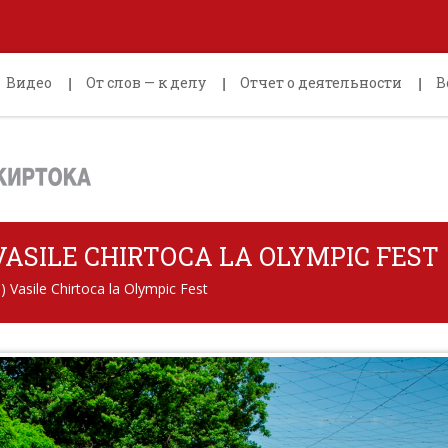
Видео
От слов — к делу
Отчет о деятельности
В
ASILE CHIRTOCA LA OLYMPIC FEST
 Vasile Chirtoca la Olympic Fest