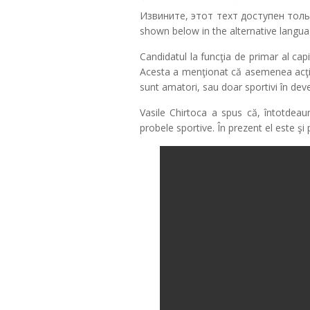
Извините, этот техт доступен толь
shown below in the alternative languag
Candidatul la funcţia de primar al capi
Acesta a menţionat că asemenea acţiun
sunt amatori, sau doar sportivi în deve
Vasile Chirtoca a spus că, întotdeaun
probele sportive. În prezent el este ş