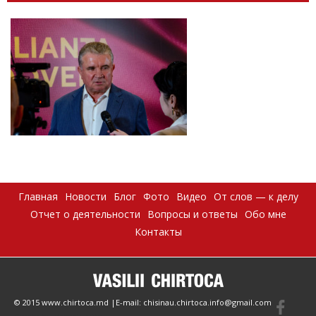
Главная
Новости
Блог
Фото
Видео
От слов — к делу
Отчет о деятельности
Вопросы и ответы
Обо мне
Контакты
© 2015 www.chirtoca.md |E-mail: chisinau.chirtoca.info@gmail.com