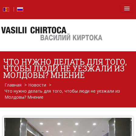
Главная
Новости
Блог
ЧТО НУЖНО ДЕЛАТЬ ДЛЯ ТОГО,
Фото
ЧТОБЫ ЛЮДИ НЕ УЕЗЖАЛИ ИЗ
МОЛДОВЫ? МНЕНИЕ
Видео
Главная
>
Новости
>
Что нужно делать для того, чтобы люди не уезжали из
От слов — к делу
Молдовы? Мнение
Отчет о деятельности
Вопросы и ответы
Обо мне