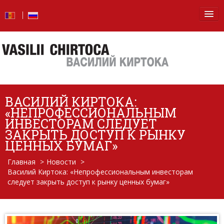
Главная
Новости
Блог
ВАСИЛИЙ КИРТОКА:
Фото
«НЕПРОФЕССИОНАЛЬНЫМ
ИНВЕСТОРАМ СЛЕДУЕТ
Видео
ЗАКРЫТЬ ДОСТУП К РЫНКУ
ЦЕННЫХ БУМАГ»
От слов — к делу
Главная
>
Новости
>
Василий Киртока: «Непрофессиональным инвесторам
Отчет о деятельности
следует закрыть доступ к рынку ценных бумаг»
Вопросы и ответы
Обо мне