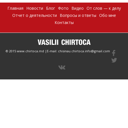
Главная
Новости
Блог
Фото
Видео
От слов — к делу
Отчет о деятельности
Вопросы и ответы
Обо мне
Контакты
© 2015 www.chirtoca.md |E-mail: chisinau.chirtoca.info@gmail.com
Create by Magazinesite