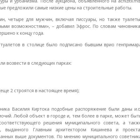
ры и урбанизма. После аукциона, объявленного на achizitii.md
рые предложили самые низкие цены на строительные работы.
ин, четыре для мужчин, включая писсуары, но также туалеты
ными возможностями», – добавил Эфрос. По словам чиновника
ршено к концу года.
 туалетов в столице было подписано бывшим врио генпримар
и возвести в следующих парках:
(еще 2 строятся в настоящее время);
ника Василия Киртока подобные распоряжение были даны и.о
чий. Любой объект в городе и, тем более в парке, может быт
соответствующего решения муниципального совета, а такж
та, выданного Главным архитектором Кишинева и проекта
занных выше документов. По мнению муниципального советник