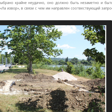
выбрано крайне неудачно, оно должно быть незаметно и быт
«Ла извор», в связи с чем им направлен соотвествующий запро