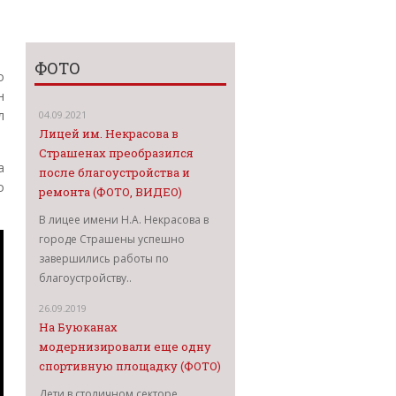
ФОТО
о
н
л
04.09.2021
Лицей им. Некрасова в
Страшенах преобразился
а
после благоустройства и
о
ремонта (ФОТО, ВИДЕО)
В лицее имени Н.А. Некрасова в
городе Страшены успешно
завершились работы по
благоустройству..
26.09.2019
На Буюканах
модернизировали еще одну
спортивную площадку (ФОТО)
Дети в столичном секторе