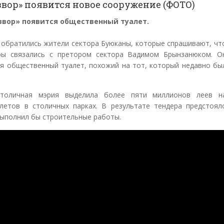
звор» появится новое сооружение (ФОТО)
извор» появится общественный туалет.
d обратились жители сектора Буюканы, которые спрашивают, чт
еры связались с претором сектора Вадимом Брынзанюком. О
ся общественный туалет, похожий на тот, который недавно бы
столичная мэрия выделила более пяти миллионов леев н
летов в столичных парках. В результате тендера предстоял
выполнил бы строительные работы.