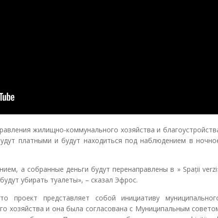
правления жилищно-коммунального хозяйства и благоустройств
будут платными и будут находиться под наблюдением в ночно
ем, а собранные деньги будут перенаправлены в » Spații verzi
будут убирать туалеты», – сказал Эфрос.
о проект представляет собой инициативу муниципальног
о хозяйства и она была согласована с Муниципальным совето