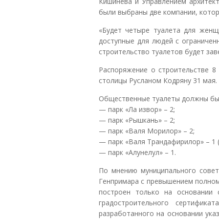
Кишинева и Управлением архитекту
были выбраны две компании, кото
«Будет четыре туалета для женщ
доступные для людей с ограничен
строительство туалетов будет заве
Распоряжение о строительстве 8
столицы Русланом Кодряну 31 мая.
Общественные туалеты должны был
— парк «Ла извор» – 2;
— парк «Рышкань» – 2;
— парк «Валя Морилор» – 2;
— парк «Валя Трандафирилор» – 1 
— парк «Алунелул» – 1.
По мнению муниципального совет
Генпримара с превышением полномо
построен только на основании 
градостроительного сертифика
разработанного на основании ука