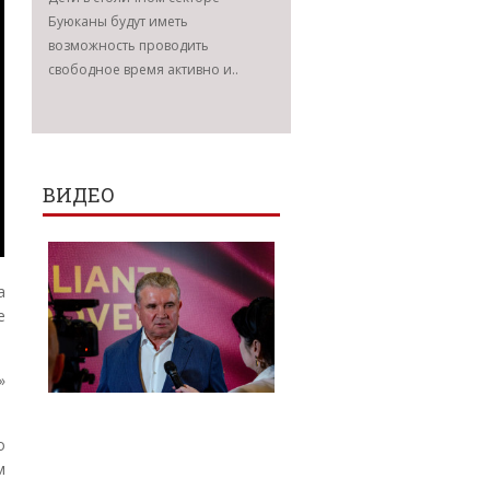
Буюканы будут иметь
возможность проводить
свободное время активно и..
ВИДЕО
а
е
»
о
м