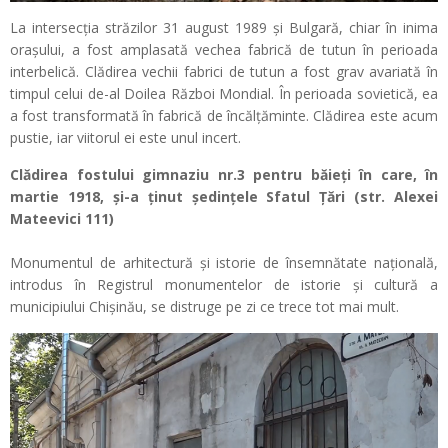
La intersecția străzilor 31 august 1989 și Bulgară, chiar în inima
orașului, a fost amplasată vechea fabrică de tutun în perioada
interbelică. Clădirea vechii fabrici de tutun a fost grav avariată în
timpul celui de-al Doilea Război Mondial. În perioada sovietică, ea
a fost transformată în fabrică de încălțăminte. Clădirea este acum
pustie, iar viitorul ei este unul incert.
Clădirea fostului gimnaziu nr.3 pentru băieţi în care, în
martie 1918, şi-a ţinut şedinţele Sfatul Ţări (str. Alexei
Mateevici 111)
Monumentul de arhitectură şi istorie de însemnătate naţională,
introdus în Registrul monumentelor de istorie şi cultură a
municipiului Chişinău, se distruge pe zi ce trece tot mai mult.