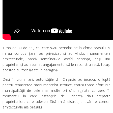
Timp de 30 de ani, cei care s-au perindat pe la cîrma orașului și
ne-au condus țara, au privatizat și au vîndut monumentele
arhitecturale, parcă semnîndu-le astfel sentința, deși unii
proprietari și-au asumat angajamentul să le reconstruiască, totuși
acestea au fost lăsate în paragină.
Deși în ultimii ani, autoritățile din Chișinău au început o luptă
pentru renașterea monumentelor istorice, totuși toate eforturile
municipalității de cele mai multe ori sînt egalate cu zero în
momentul în care instanțele de judecată dau dreptate
proprietarilor, care adesea fără milă distrug adevărate comori
arhitecturale ale orașului.