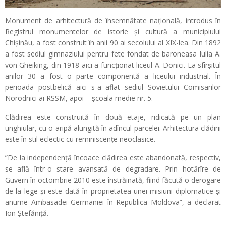
Monument de arhitectură de însemnătate naţională, introdus în
Registrul monumentelor de istorie şi cultură a municipiului
Chişinău, a fost construit în anii 90 ai secolului al XIX-lea. Din 1892
a fost sediul gimnaziului pentru fete fondat de baroneasa Iulia A.
von Gheiking, din 1918 aici a funcţionat liceul A. Donici. La sfîrşitul
anilor 30 a fost o parte componentă a liceului industrial. În
perioada postbelică aici s-a aflat sediul Sovietului Comisarilor
Norodnici ai RSSM, apoi – şcoala medie nr. 5.
Clădirea este construită în două etaje, ridicată pe un plan
unghiular, cu o aripă alungită în adîncul parcelei. Arhitectura clădirii
este în stil eclectic cu reminiscenţe neoclasice.
”De la independență încoace clădirea este abandonată, respectiv,
se află într-o stare avansată de degradare. Prin hotărîre de
Guvern în octombrie 2010 este înstrăinată, fiind făcută o derogare
de la lege și este dată în proprietatea unei misiuni diplomatice și
anume Ambasadei Germaniei în Republica Moldova”, a declarat
Ion Ștefăniță.