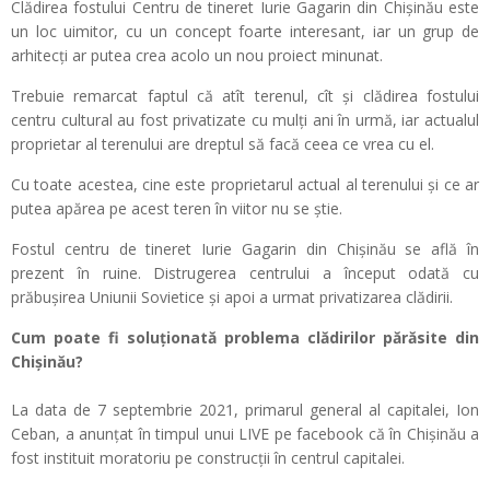
Clădirea fostului Centru de tineret Iurie Gagarin din Chișinău este
un loc uimitor, cu un concept foarte interesant, iar un grup de
arhitecți ar putea crea acolo un nou proiect minunat.
Trebuie remarcat faptul că atît terenul, cît și clădirea fostului
centru cultural au fost privatizate cu mulți ani în urmă, iar actualul
proprietar al terenului are dreptul să facă ceea ce vrea cu el.
Cu toate acestea, cine este proprietarul actual al terenului și ce ar
putea apărea pe acest teren în viitor nu se știe.
Fostul centru de tineret Iurie Gagarin din Chișinău se află în
prezent în ruine. Distrugerea centrului a început odată cu
prăbușirea Uniunii Sovietice și apoi a urmat privatizarea clădirii.
Cum poate fi soluționată problema clădirilor părăsite din
Chișinău?
La data de 7 septembrie 2021, primarul general al capitalei, Ion
Ceban, a anunțat în timpul unui LIVE pe facebook că în Chișinău a
fost instituit moratoriu pe construcții în centrul capitalei.