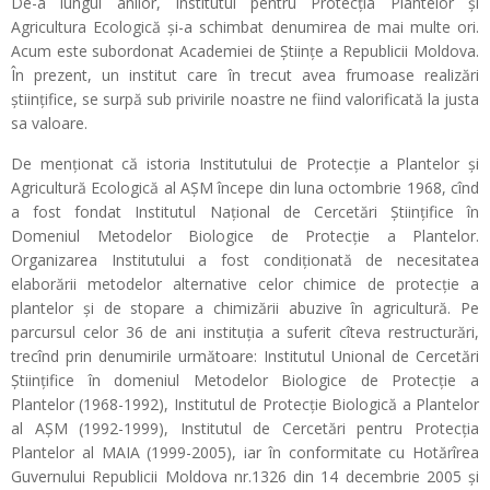
De-a lungul anilor, Institutul pentru Protecția Plantelor și
Agricultura Ecologică și-a schimbat denumirea de mai multe ori.
Acum este subordonat Academiei de Științe a Republicii Moldova.
În prezent, un institut care în trecut avea frumoase realizări
științifice, se surpă sub privirile noastre ne fiind valorificată la justa
sa valoare.
De menționat că istoria Institutului de Protecţie a Plantelor şi
Agricultură Ecologică al AŞM începe din luna octombrie 1968, cînd
a fost fondat Institutul Naţional de Cercetări Ştiinţifice în
Domeniul Metodelor Biologice de Protecţie a Plantelor.
Organizarea Institutului a fost condiţionată de necesitatea
elaborării metodelor alternative celor chimice de protecţie a
plantelor şi de stopare a chimizării abuzive în agricultură. Pe
parcursul celor 36 de ani instituţia a suferit cîteva restructurări,
trecînd prin denumirile următoare: Institutul Unional de Cercetări
Ştiinţifice în domeniul Metodelor Biologice de Protecţie a
Plantelor (1968-1992), Institutul de Protecţie Biologică a Plantelor
al AŞM (1992-1999), Institutul de Cercetări pentru Protecţia
Plantelor al MAIA (1999-2005), iar în conformitate cu Hotărîrea
Guvernului Republicii Moldova nr.1326 din 14 decembrie 2005 şi