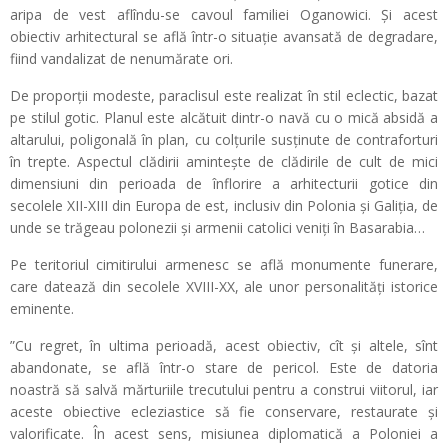
aripa de vest aflîndu-se cavoul familiei Oganowici. Și acest
obiectiv arhitectural se află într-o situație avansată de degradare,
fiind vandalizat de nenumărate ori.
De proporţii modeste, paraclisul este realizat în stil eclectic, bazat
pe stilul gotic. Planul este alcătuit dintr-o navă cu o mică absidă a
altarului, poligonală în plan, cu colţurile susţinute de contraforturi
în trepte. Aspectul clădirii aminteşte de clădirile de cult de mici
dimensiuni din perioada de înflorire a arhitecturii gotice din
secolele XII-XIII din Europa de est, inclusiv din Polonia şi Galiţia, de
unde se trăgeau polonezii şi armenii catolici veniţi în Basarabia…
Pe teritoriul cimitirului armenesc se află monumente funerare,
care datează din secolele XVIII-XX, ale unor personalităţi istorice
eminente.
”Cu regret, în ultima perioadă, acest obiectiv, cît și altele, sînt
abandonate, se află într-o stare de pericol. Este de datoria
noastră să salvă mărturiile trecutului pentru a construi viitorul, iar
aceste obiective ecleziastice să fie conservare, restaurate și
valorificate. În acest sens, misiunea diplomatică a Poloniei a