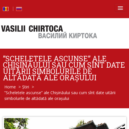
Principala
Știri
Blog
”SCHELETELE ASCUNSE” ALE
Foto
CHIȘINĂULUI SAU CUM SÎNT DATE
UITĂRII SIMBOLURILE DE
Video
ALTĂDATĂ ALE ORAȘULUI
Home
>
Știri
>
De la vorbe – la fapte
”Scheletele ascunse” ale Chișinăului sau cum sînt date uitării
simbolurile de altădată ale orașului
Raport de activitate
Întrebări şi răspunsuri
Despre mine