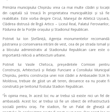
Primăria municipiului Chișinău vrea ca mai multe clădiri și locații
din capitală să treacă în proprietatea municipalității și să fie
reabilitate. Este vorba despre Circul, Manejul de Atletică Ușoară,
Clădirea distrusă de lîngă Artico – Liceul Real, Palatul Feroviarilor,
Pădurea de la Porțile orașului și Stadionul Republican.
Potrivit lui Ion Ștefăniță, Agenția monumentelor recomandă
păstrarea și conservarea intrării de vest, cea de pe strada Ismail și
a blocului administrativ al Stadionului Republican care este o
importantă relicvă a arhitecturii urbane.
Potrivit lui Vasile Chirtoca, președintele Comisiei pentru
Construcții, Arhitectură și Relații Funciare a Consiliului Municipal
Chișinău, pentru construcția unei noii clădiri a Ambasadei SUA în
Moldova, trebuie de găsit un alt teren, deoarece ea nu poate fi
construită pe teritoriul fostului Stadion Republican.
”În opinia mea, în acest loc nu ar trebui să existe nici un fel de
ambasadă. Acest loc ar trebui să fie un obiect de infrastructură
socială pentru oraș. Fie stadion, fie un Palat de gheață al