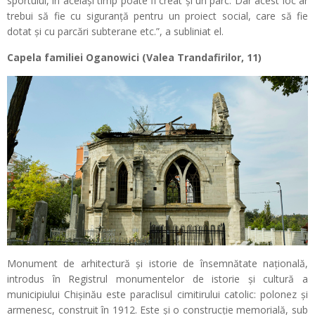
sportului, în același timp poate fi creat și un parc. Dar acest loc ar
trebui să fie cu siguranță pentru un proiect social, care să fie
dotat și cu parcări subterane etc.”, a subliniat el.
Capela familiei Oganowici (Valea Trandafirilor, 11)
Monument de arhitectură şi istorie de însemnătate naţională,
introdus în Registrul monumentelor de istorie şi cultură a
municipiului Chişinău este paraclisul cimitirului catolic: polonez şi
armenesc, construit în 1912. Este şi o construcţie memorială, sub