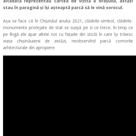
altădată reprezentau cartea de vizită a orașului, astăzi
stau în paragină și își așteaptă parcă să le vină sorocul.
Așa se face că în Chișinăul anului 2021, clădirile-simbol, clădirile-
monumente protejate de stat se surpă pe zi ce trece, în timp ce
pe lîngă ele apar altele noi cu fațade din sticlă în care își trăiesc
viața chișinăuienii de astăzi, neobservînd parcă comorile
arhitecturale din apropiere.