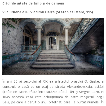
Clădirile uitate de timp și de oameni
Vila urbană a lui Vladimir Herța (Ştefan cel Mare, 115)
În anii 30 ai secolului al XIX-lea arhitectul oraşului O. Gasket a
construit o casă cu un etaj pe strada Alexandrovskaia, astăzi
Ştefan cel Mare, aflată între străzile Sfatul Ţării şi Serghei Lazo. În
1845 această casă este achiziţionată de către moşierul Iorgu
Balş, pe care a dăruit-o unui orfelinat, care i-a purtat numele. În