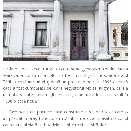
Pe la mijlocul secolului al XIX-lea, soţia general-maiorului Maria
Markiva, a construit la colţul cartierului, mărginit de strada Sfatul
Ţării, o casă într-un etaj după un proiect model. În 1896 această
casă a fost cumpărată de către negustorul Moisei Kligman, care a
demolat vechile construcţii de la colţ şi pe acest loc a construit în
1898 o casă nouă.
Ea face parte din puţinele case construite în stil neoclasic care s-
au păstrat în oraş. Este construită într-un etaj, amplasată la colţul
cartierului, aliniată cu faţadele la liniile roşii ale străzilor.