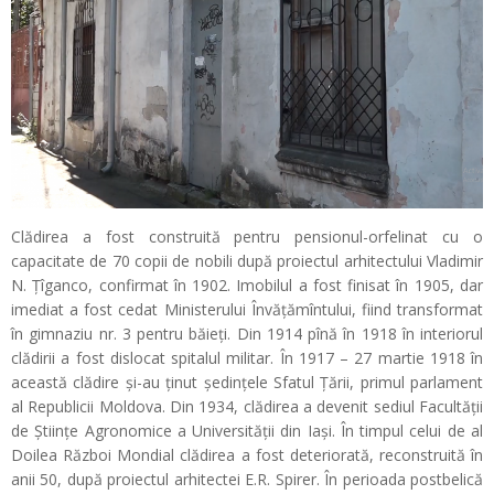
Clădirea a fost construită pentru pensionul-orfelinat cu o
capacitate de 70 copii de nobili după proiectul arhitectului Vladimir
N. Ţîganco, confirmat în 1902. Imobilul a fost finisat în 1905, dar
imediat a fost cedat Ministerului Învăţămîntului, fiind transformat
în gimnaziu nr. 3 pentru băieţi. Din 1914 pînă în 1918 în interiorul
clădirii a fost dislocat spitalul militar. În 1917 – 27 martie 1918 în
această clădire şi-au ţinut şedinţele Sfatul Ţării, primul parlament
al Republicii Moldova. Din 1934, clădirea a devenit sediul Facultăţii
de Ştiinţe Agronomice a Universităţii din Iaşi. În timpul celui de al
Doilea Război Mondial clădirea a fost deteriorată, reconstruită în
anii 50, după proiectul arhitectei E.R. Spirer. În perioada postbelică