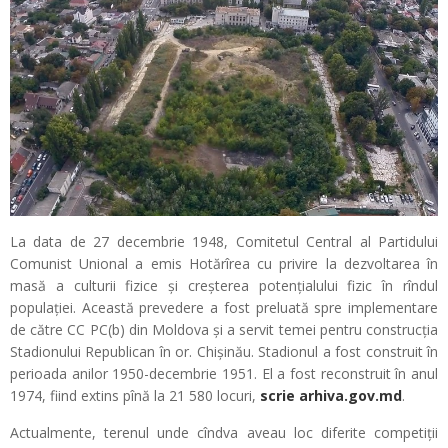
La data de 27 decembrie 1948, Comitetul Central al Partidului
Comunist Unional a emis Hotărîrea cu privire la dezvoltarea în
masă a culturii fizice și creșterea potențialului fizic în rîndul
populației. Această prevedere a fost preluată spre implementare
de către CC PC(b) din Moldova și a servit temei pentru construcția
Stadionului Republican în or. Chișinău. Stadionul a fost construit în
perioada anilor 1950-decembrie 1951. El a fost reconstruit în anul
1974, fiind extins pînă la 21 580 locuri,
scrie arhiva.gov.md
.
Actualmente, terenul unde cîndva aveau loc diferite competiții