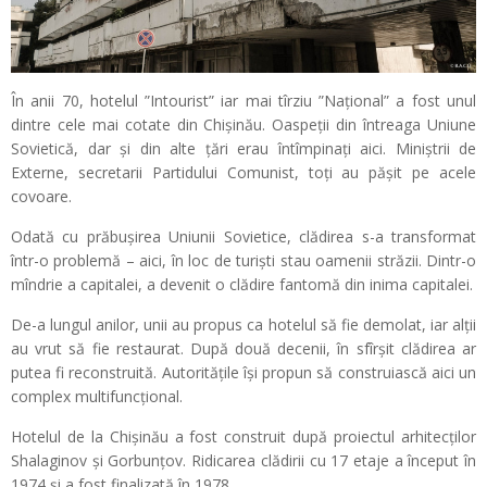
În anii 70, hotelul ”Intourist” iar mai tîrziu ”Național” a fost unul
dintre cele mai cotate din Chișinău. Oaspeții din întreaga Uniune
Sovietică, dar și din alte țări erau întîmpinați aici. Miniștrii de
Externe, secretarii Partidului Comunist, toți au pășit pe acele
covoare.
Odată cu prăbușirea Uniunii Sovietice, clădirea s-a transformat
într-o problemă – aici, în loc de turiști stau oamenii străzii. Dintr-o
mîndrie a capitalei, a devenit o clădire fantomă din inima capitalei.
De-a lungul anilor, unii au propus ca hotelul să fie demolat, iar alții
au vrut să fie restaurat. După două decenii, în sfîrșit clădirea ar
putea fi reconstruită. Autoritățile își propun să construiască aici un
complex multifuncțional.
Hotelul de la Chișinău a fost construit după proiectul arhitecților
Shalaginov și Gorbunțov. Ridicarea clădirii cu 17 etaje a început în
1974 și a fost finalizată în 1978.