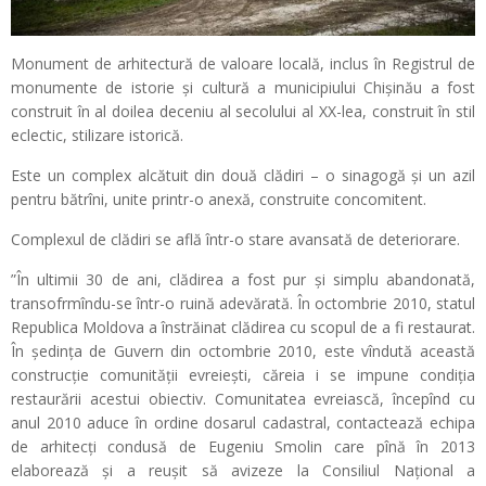
Monument de arhitectură de valoare locală, inclus în Registrul de
monumente de istorie şi cultură a municipiului Chişinău a fost
construit în al doilea deceniu al secolului al XX-lea, construit în stil
eclectic, stilizare istorică.
Este un complex alcătuit din două clădiri – o sinagogă şi un azil
pentru bătrîni, unite printr-o anexă, construite concomitent.
Complexul de clădiri se află într-o stare avansată de deteriorare.
”În ultimii 30 de ani, clădirea a fost pur și simplu abandonată,
transofrmîndu-se într-o ruină adevărată. În octombrie 2010, statul
Republica Moldova a înstrăinat clădirea cu scopul de a fi restaurat.
În ședința de Guvern din octombrie 2010, este vîndută această
construcție comunității evreiești, căreia i se impune condiția
restaurării acestui obiectiv. Comunitatea evreiască, începînd cu
anul 2010 aduce în ordine dosarul cadastral, contactează echipa
de arhitecți condusă de Eugeniu Smolin care pînă în 2013
elaborează și a reușit să avizeze la Consiliul Național a