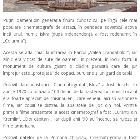
Puțini oameni din generația tînără cunosc că, pe lîngă cele mai
populare cinematografe de astăzi, în perioada sovietică activa
încă unul, numit Iskra (după independență a fost redenumit în
„Columna”).
Acesta se afla chiar la intrarea în Parcul „Valea Trandafirilor”, iar
zilnic era vizitat de sute de oameni. În prezent, în locul fostului
monument de cultură găsim o clădire părăsită care de jur
împrejur este „protejată” de copaci, buruiene și un gard de tablă.
Potrivit datelor istorice, Cinematograful „Iskra” a fost deschis în
aprilie 1970 cu ocazia a 100 de ani de la nașterea lui Lenin. Localul
era foarte apreciat de chișinăuieni, care veneau aici să vizioneze
filme, iar copiii se distrau la aparatele de joc din hol. Printre
primele filme prezentate la acest cinematograf a fost „Curanții din
Kremlin”, „Doi căpitani”, iar după anii ’90 au început să ruleze și
filme americane.
Potrivit datelor de la Primăria Chișinău, Cinematograful a fost