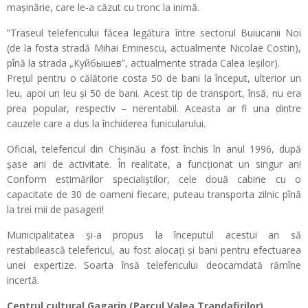
mașinărie, care le-a căzut cu tronc la inimă.
”Traseul telefericului făcea legătura între sectorul Buiucanii Noi
(de la fosta stradă Mihai Eminescu, actualmente Nicolae Costin),
pînă la strada „Куйбышев”, actualmente strada Calea Ieșilor).
Prețul pentru o călătorie costa 50 de bani la început, ulterior un
leu, apoi un leu și 50 de bani. Acest tip de transport, însă, nu era
prea popular, respectiv – nerentabil. Aceasta ar fi una dintre
cauzele care a dus la închiderea funicularului.
Oficial, telefericul din Chișinău a fost închis în anul 1996, după
șase ani de activitate. În realitate, a funcționat un singur an!
Conform estimărilor specialiștilor, cele două cabine cu o
capacitate de 30 de oameni fiecare, puteau transporta zilnic pînă
la trei mii de pasageri!
Municipalitatea și-a propus la începutul acestui an să
restabilească telefericul, au fost alocați și bani pentru efectuarea
unei expertize. Soarta însă telefericului deocamdată rămîne
incertă.
Centrul cultural Gagarin (Parcul Valea Trandafirilor)