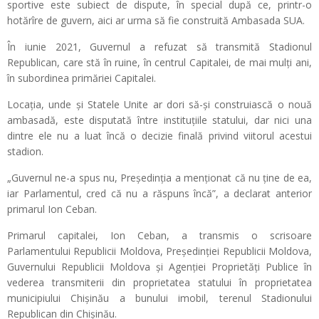
sportive este subiect de dispute, în special după ce, printr-o
hotărîre de guvern, aici ar urma să fie construită Ambasada SUA.
În iunie 2021, Guvernul a refuzat să transmită Stadionul
Republican, care stă în ruine, în centrul Capitalei, de mai mulți ani,
în subordinea primăriei Capitalei.
Locația, unde și Statele Unite ar dori să-și construiască o nouă
ambasadă, este disputată între instituțiile statului, dar nici una
dintre ele nu a luat încă o decizie finală privind viitorul acestui
stadion.
„Guvernul ne-a spus nu, Președinția a menționat că nu ține de ea,
iar Parlamentul, cred că nu a răspuns încă”, a declarat anterior
primarul Ion Ceban.
Primarul capitalei, Ion Ceban, a transmis o scrisoare
Parlamentului Republicii Moldova, Președinției Republicii Moldova,
Guvernului Republicii Moldova și Agenției Proprietăți Publice în
vederea transmiterii din proprietatea statului în proprietatea
municipiului Chișinău a bunului imobil, terenul Stadionului
Republican din Chișinău.