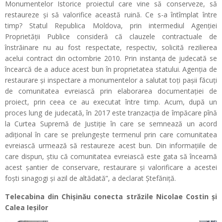
Monumentelor Istorice proiectul care vine să conserveze, să
restaureze și să valorifice această ruină. Ce s-a întîmplat între
timp? Statul Republica Moldova, prin intermediul Agenției
Proprietății Publice consideră că clauzele contractuale de
înstrăinare nu au fost respectate, respectiv, solicită rezilierea
acelui contract din octombrie 2010. Prin instanța de judecată se
încearcă de a aduce acest bun în proprietatea statului. Agenția de
restaurare și inspectare a monumentelor a salutat toți pașii făcuți
de comunitatea evreiască prin elaborarea documentației de
proiect, prin ceea ce au executat între timp. Acum, după un
proces lung de judecată, în 2017 este tranzacția de împăcare pînă
la Curtea Supremă de Justiție în care se semnează un acord
adițional în care se prelungește termenul prin care comunitatea
evreiască urmează să restaureze acest bun. Din informațiile de
care dispun, știu că comunitatea evreiască este gata să înceamă
acest șantier de conservare, restaurare și valorificare a acestei
foști sinagogi și azil de altădată”, a declarat Ștefăniță.
Telecabina din Chișinău conecta străzile Nicolae Costin și
Calea Ieșilor