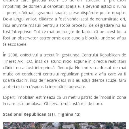
împătimiți de domeniul cercetării spațiale, a devenit astăzi o ruină
– pereţi dărîmaţi, geamuri sparte, piese dispărute peste noapte.
De-a lungul anilor, clădirea a fost vandalizată de nenumărate ori,
însă anumite măsuri pentru a stopa procesul de degradare nu au
fost întreprinse. Tot ce mai amintește de faptul că pe acest loc a
fost un observator astronomic este cupola blocului unde se aflau
telescoapele.
În 2008, obiectivul a trecut în gestiunea Centrului Republican de
Tineret ARTICO, însă de atunci nicio acțiune în direcția reabilitării
clădirii nu a fost întreprinsă. Redacția Noi.md s-a adresat de mai
multe ori conducerii centrului republican pentru a afla care va fi
soarta clădirii, însă de fiecare dată ni s-au adus diferite scuze, fără
a oferi nici un răspuns la întrebările adresate.
Experții imobiliari estimează că un metru pătrat de imobil în zona
în care este amplasat Observatorul costă mii de euro.
Stadionul Republican (str. Tighina 12)