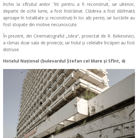
închis la sfîrșitul anilor `90 pentru a fi reconstruit, iar ulterior,
departe de ochii lumii, a fost înstrăinat. Clădirea a fost dărîmată
aproape în totalitate și reconstruiți în loc alți pereți, iar lucrările au
fost stopate din motive necunoscute.
În prezent, din Cinematograful „Iskra”, proiectat de R. Bekesevici,
a rămas doar sala de proiecții, iar holul și celelalte încăperi au fost
distruse.
Hotelul Național (bulevardul Ștefan cel Mare și Sfînt, 4)