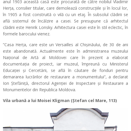
anul 1903 această casă este procurată de către nobilul Vladimir
Herţa, consilier titular, care demolează construcţiile şi în locul lor,
în 1905 a fost construită o vilă cu un etaj. În subsolul clădirii se
află sistemul de încălzire a casei. Se presupune că arhitectul
clădirii este Henrik Lonsky. Arhitectura casei este în stil eclectic, în
formele barocului vienez.
”Casa Herța, care este un Versailles al Chișinăului, de 30 de ani
este abandonată. Actualmente este în administrarea muzeului
Național de Artă al Moldovei care în prezent a elaborat
documentația de proiect, iar muzeul, împreună cu Ministerul
Educației și Cercetării, se află în căutare de fonduri pentru
demararea lucrărilor de restaurare a monumentului”, a declarat
Ion Ștefăniță, directorul Agenției de Inspectare și Restaurare a
Monumentelor din Republica Moldova.
Vila urbană a lui Moisei Kligman (Ştefan cel Mare, 113)