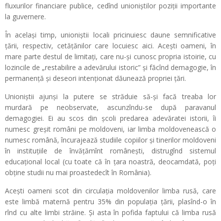
fluxurilor financiare publice, cedînd unioniștilor poziții importante
la guvernere.
În același timp, unioniștii locali pricinuiesc daune semnificative
țării, respectiv, cetățănilor care locuiesc aici. Acești oameni, în
mare parte destul de limitați, care nu-și cunosc propria istoirie, cu
lozincile de „restabilire a adevărului istoric” și făcînd demagogie, în
permanență și deseori intenționat dăunează propriei țări.
Unioniștii ajunși la putere se străduie să-și facă treaba lor
murdară pe neobservate, ascunzîndu-se după paravanul
demagogiei. Ei au scos din școli predarea adevăratei istorii, îi
numesc greșit români pe moldoveni, iar limba moldovenească o
numesc română, încurajează studiile copiilor și tinerilor moldoveni
în instituțiile de învățămînt românești, distrugînd sistemul
educațional local (cu toate că în țara noastră, deocamdată, poți
obține studii nu mai proastedecît în România).
Acești oameni scot din circulația moldovenilor limba rusă, care
este limbă maternă pentru 35% din populația țării, plasînd-o în
rînd cu alte limbi străine. Și asta în pofida faptului că limba rusă