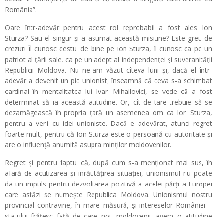
România”.
Oare într-adevăr pentru acest rol reprobabil a fost ales Ion
Sturza? Sau el singur și-a asumat această misiune? Este greu de
crezut! Îl cunosc destul de bine pe Ion Sturza, îl cunosc ca pe un
patriot al țării sale, ca pe un adept al independenței și suveranității
Republicii Moldova. Nu ne-am văzut cîteva luni și, dacă el într-
adevăr a devenit un pic unionist, înseamnă că ceva s-a schimbat
cardinal în mentalitatea lui Ivan Mihailovici, se vede că a fost
determinat să ia această atitudine. Or, cît de tare trebuie să se
dezamăgească în propria țară un asemenea om ca Ion Sturza,
pentru a veni cu idei unioniste. Dacă e adevărat, atunci regret
foarte mult, pentru că Ion Sturza este o persoană cu autoritate și
are o influență anumită asupra minților moldovenilor.
Regret și pentru faptul că, după cum s-a menționat mai sus, în
afară de acutizarea și înrăutățirea situației, unionismul nu poate
da un impuls pentru dezvoltarea pozitivă a acelei părți a Europei
care astăzi se numește Republica Moldova. Unionismul nostru
provincial contravine, în mare măsură, și intereselor României –
statului frățesc față de care noi, moldovenii, avem o atitudine