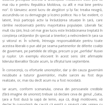
mai rău e pentru Republica Moldova, cu atît e mai bine pentru
noi”. Ei tăinuiesc acest lucru de alegători și își fac treaba neagră,
ascunzîndu-se cu demagogie și lozinci politice. Nu o fac evident, ci
latent, însă participă activ la înrăutățirea situației în țară, care
rămîne neobservată pentru majoritatea populației. Liberalii fac
mult rău țării, însă cel mai grav lucru este înrădăcinarea treptată în
conștiința cetățenilor (în special a tinerilor) a neîncrederii în țara sa
și viitorul ei. În schimb, întreaga responsabilitate pentru toate
acestea liberalii o pun abil pe seama partenerilor de diferite coaliții
de guvernare, pe partidele de stînga, precum și pe „perfidia” Rusiei
și rușilor. Un exemplu elocvent în acest sens sînt afirmațiile
liderului liberalilor făcute acum, la sfîrșitul lunii septembrie.
În consecință, cu eforturile unioniștilor, dar și din cauza guvernării
nesăbuite a tuturor guvernărilor, multe sarcini au fost deja
realizate, or, mai rău decît acum nu a fost niciodată.
Iar acum, conform scenariului, cineva din persoanele credibile
(fără imagine de unionist) trebuie să declare ceva de genul: „Gata,
țara a fost dusă la sapă de lemn, așa că, dragi moldoveni, vă
declar în cunoștință de cauză că există o singură cale: unirea cu