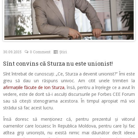
Contacte
30.09.2015
0 Comment
Știri
Sînt convins că Sturza nu este unionist!
Sînt întrebat de cunoscuți: „Ce, Sturza a devenit unionist?” Îmi este
greu să dau un răspuns univoc. Am citit unele trimiteri la
afirmațiile făcute de Ion Sturza
, însă, pentru a înțelege ce a avut în
vedere, este de dorit să-i asculți discursurile pe Forbes CEE Forum
sau să citești stenograma acestora. În timpul apropiat mă voi
strădui să fac acest lucru.
Însă doresc să menționez că, pentru prezentul și viitorul
oamenilor care locuiesc în Republica Moldova, pentru care își fac
atîtea griji unioniștii, nu există nimic mai dăunător decît ideea