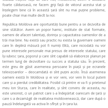
foarte călduroasă, ne facem griji față de viitorul acestui stat și
înțelegem bine că în această țară sînt nu mai puține probleme,
poate chiar mai multe decît la noi.
Republica Moldova are oportunități bune pentru a se dezvolta de
sine stătător. Avem un popor harnic, institute de stat formate,
oameni de afaceri talentați, dorința și capacitatea oamenilor de a
trăi mai bine. Nu există sau practic nu exista la guvernare oameni
care în deplină măsură pot fi numiți Elită, care niciodată nu vor
pune interesele personale mai presus de interesele statului, care
își iubesc țara, poporul și care sînt capabili să elaboreze planuri pe
termen lung de dezvoltare cu succes a statului său. În prezent,
este greu de găsit asemenea persoane în piață și pe ecranele
televizoarelor – deocamdată ei sînt puțini acolo. Însă asemenea
oameni există în Moldova și ei vor veni, vor veni în locul puterii
care și-a pierdut credibilitatea. Posibil că printre ei va fi și prietenul
meu Ion Sturza, care în realitate, și sînt convins de aceasta, nu
este unionist, ci un patriot care s-a îndepărtat oarecum de țară și
care s-a dezamăgit de realitatea moldovenească, dar care după o
pauză îndelungată va activa în sfîrșit și în țara lui.