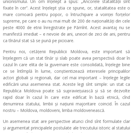
unionismului. Un om înțelept a spus: „Ancorele statalității sînt
fixate în cer”. Acest înțelept știa ce spune, or, statalitatea este o
mare comoară pentru popor, o întruchipare a voinței forțelor
supreme, pe care o au nu mai mult de 200 de naționalități din cele
peste 4000 de etnii înregistrate pe Pămînt. Acest avantaj nu se
manifestă imediat – e nevoie de ani, uneori de zeci de ani, pentru
ca tînărul stat să se pună pe picioare.
Pentru noi, cetățenii Republicii Moldova, este important să
înțelegem că un stat tînăr și slab poate avea perspectivă doar în
cazul în care elita de la guvernare este consolidată, înțelege bine
ce se întîmplă în lume, conștientizează interesele principalilor
actori globali și regionali, dar cel mai important – înțelege legile
edificării unui asemenea stat. Aceste legi sînt simple: un stat ca
Republica Moldova poate să supraviețuiască și să se dezvolte
rapid doar în cazul în care este edificat în bază etnică, cînd
denumirea statului, limbii și națiunii majoritare coincid. În cazul
nostru – Moldova, moldoveni, limba moldovenească.
Un asemenea stat are perspective atunci cînd sînt formulate clar
și argumentat principalele postulate ale trecutului istoric al statului