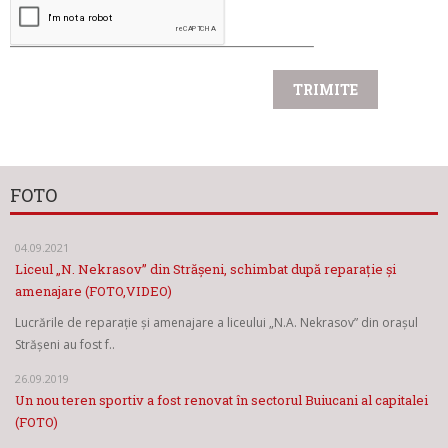
FOTO
04.09.2021
Liceul „N. Nekrasov” din Strășeni, schimbat după reparație și
amenajare (FOTO,VIDEO)
Lucrările de reparație și amenajare a liceului „N.A. Nekrasov” din orașul
Strășeni au fost f..
26.09.2019
Un nou teren sportiv a fost renovat în sectorul Buiucani al capitalei
(FOTO)