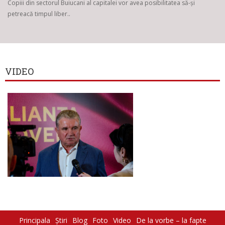
Copiii din sectorul Buiucani al capitalei vor avea posibilitatea să-și
petreacă timpul liber..
VIDEO
Principala
Știri
Blog
Foto
Video
De la vorbe – la fapte