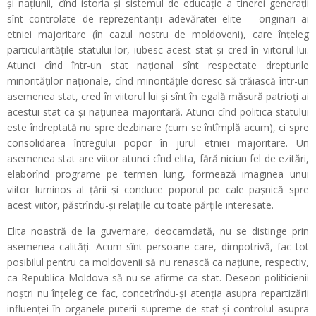
și națiunii, cînd istoria și sistemul de educație a tinerei generații
sînt controlate de reprezentanții adevăratei elite – originari ai
etniei majoritare (în cazul nostru de moldoveni), care înțeleg
particularitățile statului lor, iubesc acest stat și cred în viitorul lui.
Atunci cînd într-un stat național sînt respectate drepturile
minorităților naționale, cînd minoritățile doresc să trăiască într-un
asemenea stat, cred în viitorul lui și sînt în egală măsură patrioți ai
acestui stat ca și națiunea majoritară. Atunci cînd politica statului
este îndreptată nu spre dezbinare (cum se întîmplă acum), ci spre
consolidarea întregului popor în jurul etniei majoritare. Un
asemenea stat are viitor atunci cînd elita, fără niciun fel de ezitări,
elaborînd programe pe termen lung, formează imaginea unui
viitor luminos al țării și conduce poporul pe cale pașnică spre
acest viitor, păstrîndu-și relațiile cu toate părțile interesate.
Elita noastră de la guvernare, deocamdată, nu se distinge prin
asemenea calități. Acum sînt persoane care, dimpotrivă, fac tot
posibilul pentru ca moldovenii să nu renască ca națiune, respectiv,
ca Republica Moldova să nu se afirme ca stat. Deseori politicienii
noștri nu înțeleg ce fac, concetrîndu-și atenția asupra repartizării
influenței în organele puterii supreme de stat și controlul asupra