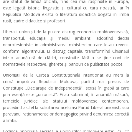
are statut de limbă oficială, fiind cea mai răspîndite în Europa,
este legată istoric, lingvistic și cultural cu țara noastră, iar în
Republica Moldova există o literatură didactică bogată în limba
rusă, cadre didactice și profesori.
Liberalii unioniști de la putere distrug economia moldovenească,
transportul, educația și mediul ambiant, adoptînd decizii
neprofesioniste în administrarea ministerelor care le-au revenit
conform algoritmului. Ei distrug capitala, transformînd Chișinăul
într-o adunătură de clădiri, construite fără a se ține cont de
normativele respective, gherete și panouri de publicitate pocite.
Unioniștii de la Curtea Constituțională intenționat au mers la
crimă împotriva Republicii Moldova, punînd mai presus de
Constituție „Declarația de Independență”, scrisă în grabă și care
prin esență este „unionistă”. Ei au subminat, în anumită măsură,
temeiele juridice ale statului moldovenesc contemporan,
procedînd astfel la solicitarea aceluiași Partid Liberal unionist, sub
paravanul raționamentelor demagogice privind denumirea corectă
a limbii.
Lozinca principală secretă a unioniștilor moldoveni este: „Cu cît