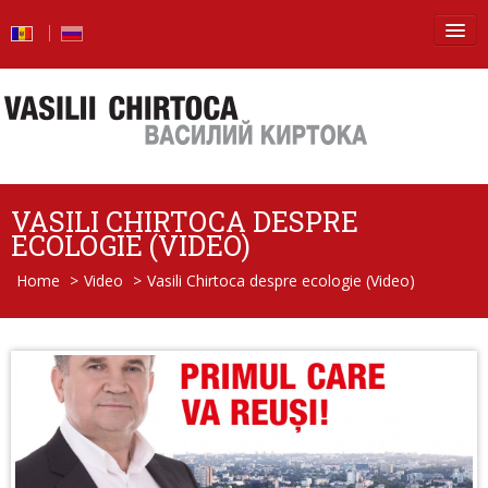
Principala
Știri
Blog
VASILI CHIRTOCA DESPRE
Foto
ECOLOGIE (VIDEO)
Home
>
Video
>
Vasili Chirtoca despre ecologie (Video)
Video
De la vorbe – la fapte
Raport de activitate
Întrebări şi răspunsuri
Despre mine