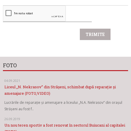
FOTO
04.09.2021
Liceul „N. Nekrasov” din Strășeni, schimbat după reparație și
amenajare (FOTO,VIDEO)
Lucrările de reparație și amenajare a liceului „N.A. Nekrasov” din orașul
Strășeni au fost f..
26.09.2019
Un nou teren sportiv a fost renovat în sectorul Buiucani al capitalei