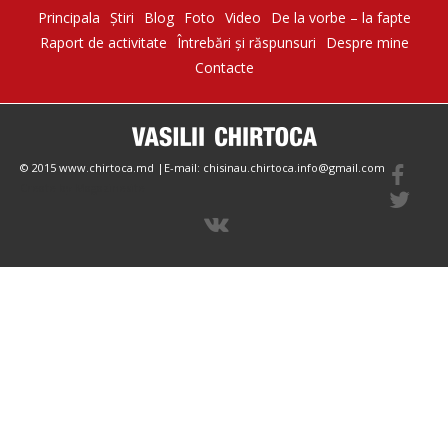
Principala
Știri
Blog
Foto
Video
De la vorbe – la fapte
Raport de activitate
Întrebări şi răspunsuri
Despre mine
Contacte
© 2015 www.chirtoca.md |E-mail: chisinau.chirtoca.info@gmail.com
Create by Magazinesite