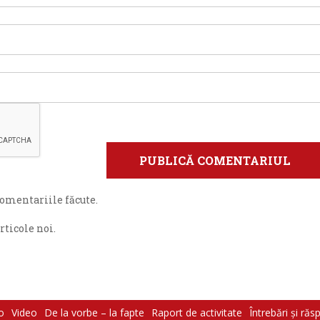
omentariile făcute.
ticole noi.
o
Video
De la vorbe – la fapte
Raport de activitate
Întrebări şi răs