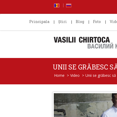
Principala
Știri
Blog
Foto
Vid
UNII SE GRĂBESC S
Home
>
Video
>
Unii se grăbesc s