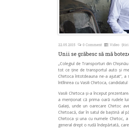
22.05.2015
0 Comment
Video
Știri
Unii se grăbesc să mă botez
„Colegiul de Transporturi din Chișinău
tot ce ține de transportul auto și met
Chirtoca întotdeauna ne-a ajutat”, a s
întîlnirea cu Vasili Chirtoca, candidatu
Vasili Chirtoca și-a început prezentar
a menționat că prima oară rudele lui 
Galați, unde un oarecare Chirtoc a
Chirtoacă, dar în satul de baștină al p
Chirtoca și una cu numele Chirtoc, a e
general drept o rudă îndepărtată, care 