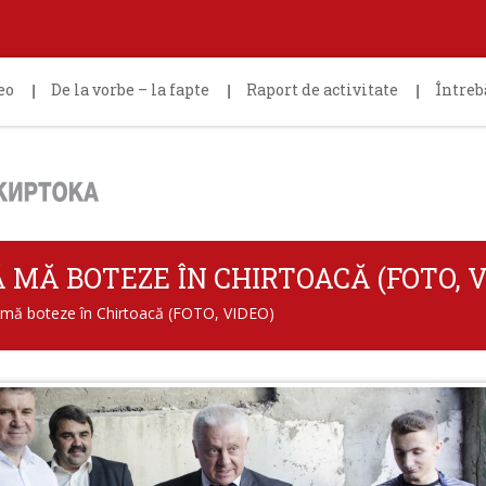
eo
De la vorbe – la fapte
Raport de activitate
Întreb
Ă MĂ BOTEZE ÎN CHIRTOACĂ (FOTO, V
ă mă boteze în Chirtoacă (FOTO, VIDEO)