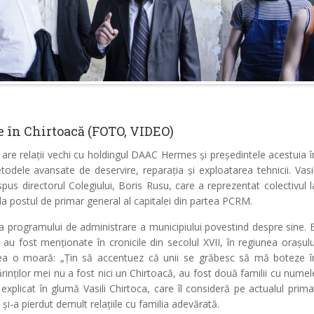
e în Chirtoacă (FOTO, VIDEO)
 are relații vechi cu holdingul DAAC Hermes și președintele acestuia î
odele avansate de deservire, reparația și exploatarea tehnicii. Vasil
pus directorul Colegiului, Boris Rusu, care a reprezentat colectivul l
l la postul de primar general al capitalei din partea PCRM.
ea programului de administrare a municipiului povestind despre sine. E
au fost menționate în cronicile din secolul XVII, în regiunea orașulu
vea o moară: „Țin să accentuez că unii se grăbesc să mă boteze î
ărinților mei nu a fost nici un Chirtoacă, au fost două familii cu numel
xplicat în glumă Vasili Chirtoca, care îl consideră pe actualul prima
și-a pierdut demult relațiile cu familia adevărată.