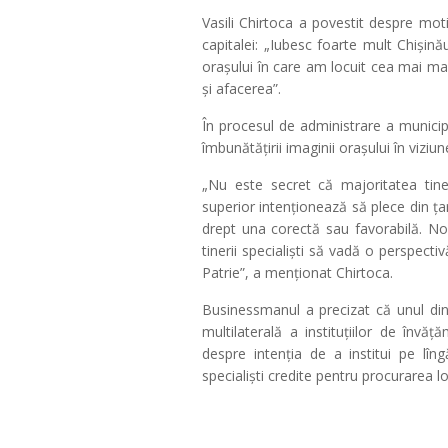
Vasili Chirtoca a povestit despre moti
capitalei: „Iubesc foarte mult Chișin
orașului în care am locuit cea mai ma
și afacerea”.
În procesul de administrare a municipi
îmbunătățirii imaginii orașului în viziunea
„Nu este secret că majoritatea tineril
superior intenționează să plece din ța
drept una corectă sau favorabilă. No
tinerii specialiști să vadă o perspectiv
Patrie”, a menționat Chirtoca.
Businessmanul a precizat că unul din
multilaterală a instituțiilor de înv
despre intenția de a institui pe lî
specialiști credite pentru procurarea 