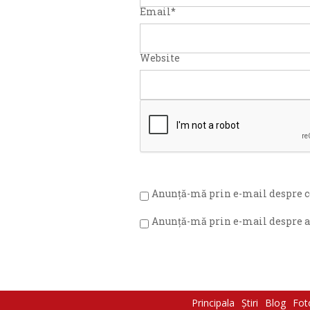
Email
*
Website
Anunță-mă prin e-mail despre c
Anunță-mă prin e-mail despre ar
Principala
Știri
Blog
Fot