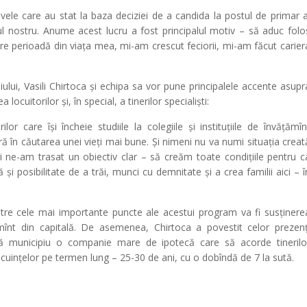
vele care au stat la baza deciziei de a candida la postul de primar a
ăul nostru. Anume acest lucru a fost principalul motiv – să aduc folo
re perioadă din viața mea, mi-am crescut feciorii, mi-am făcut carier
ului, Vasili Chirtoca și echipa sa vor pune principalele accente asupr
 locuitorilor și, în special, a tinerilor specialiști:
or care își încheie studiile la colegiile și instituțiile de învățămîn
ră în căutarea unei vieți mai bune. Și nimeni nu va numi situația creat
i ne-am trasat un obiectiv clar – să creăm toate condițiile pentru c
ă și posibilitate de a trăi, munci cu demnitate și a crea familii aici – î
tre cele mai importante puncte ale acestui program va fi susținere
ățămînt din capitală. De asemenea, Chirtoca a povestit celor prezenț
ngă municipiu o companie mare de ipotecă care să acorde tinerilo
locuințelor pe termen lung – 25-30 de ani, cu o dobîndă de 7 la sută.