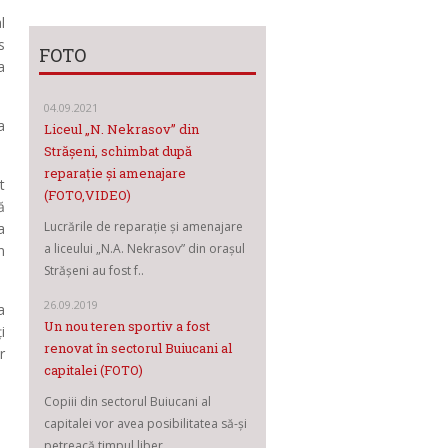
l
s
FOTO
a
04.09.2021
a
Liceul „N. Nekrasov” din
Strășeni, schimbat după
reparație și amenajare
t
(FOTO,VIDEO)
ă
Lucrările de reparație și amenajare
a
a liceului „N.A. Nekrasov” din orașul
n
Strășeni au fost f..
26.09.2019
a
Un nou teren sportiv a fost
i
renovat în sectorul Buiucani al
r
capitalei (FOTO)
Copiii din sectorul Buiucani al
capitalei vor avea posibilitatea să-și
petreacă timpul liber..