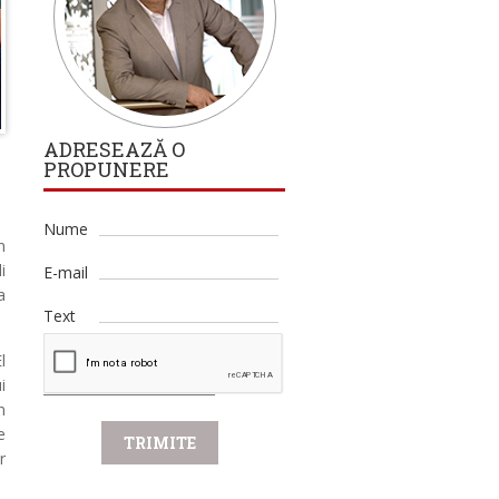
ADRESEAZĂ O
PROPUNERE
Nume
n
i
E-mail
a
Text
l
i
n
e
r