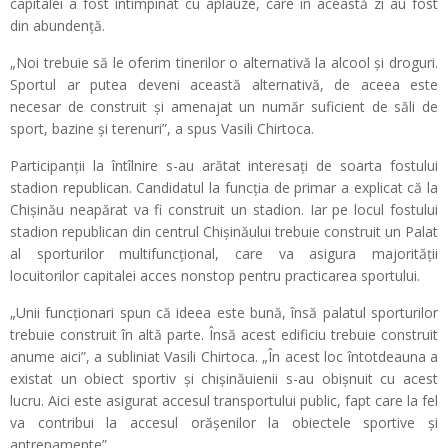
capitalei a fost întîmpinat cu aplauze, care în această zi au fost
din abundență.
„Noi trebuie să le oferim tinerilor o alternativă la alcool și droguri.
Sportul ar putea deveni această alternativă, de aceea este
necesar de construit și amenajat un număr suficient de săli de
sport, bazine și terenuri”, a spus Vasili Chirtoca.
Participanții la întîlnire s-au arătat interesați de soarta fostului
stadion republican. Candidatul la funcția de primar a explicat că la
Chișinău neapărat va fi construit un stadion. Iar pe locul fostului
stadion republican din centrul Chișinăului trebuie construit un Palat
al sporturilor multifuncțional, care va asigura majorității
locuitorilor capitalei acces nonstop pentru practicarea sportului.
„Unii funcționari spun că ideea este bună, însă palatul sporturilor
trebuie construit în altă parte. Însă acest edificiu trebuie construit
anume aici”, a subliniat Vasili Chirtoca. „În acest loc întotdeauna a
existat un obiect sportiv și chișinăuienii s-au obișnuit cu acest
lucru. Aici este asigurat accesul transportului public, fapt care la fel
va contribui la accesul orășenilor la obiectele sportive și
antrenamente”.