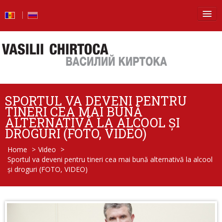
Principala
Știri
Blog
SPORTUL VA DEVENI PENTRU
Foto
TINERI CEA MAI BUNĂ
ALTERNATIVĂ LA ALCOOL ȘI
Video
DROGURI (FOTO, VIDEO)
Home
>
Video
>
De la vorbe – la fapte
Sportul va deveni pentru tineri cea mai bună alternativă la alcool
și droguri (FOTO, VIDEO)
Raport de activitate
Întrebări şi răspunsuri
Despre mine