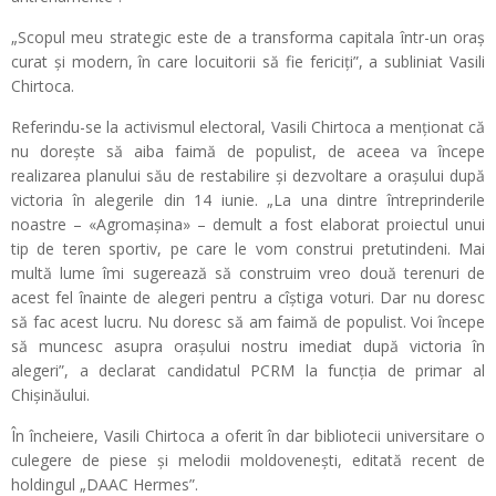
„Scopul meu strategic este de a transforma capitala într-un oraș
curat și modern, în care locuitorii să fie fericiți”, a subliniat Vasili
Chirtoca.
Referindu-se la activismul electoral, Vasili Chirtoca a menționat că
nu dorește să aiba faimă de populist, de aceea va începe
realizarea planului său de restabilire și dezvoltare a orașului după
victoria în alegerile din 14 iunie. „La una dintre întreprinderile
noastre – «Agromașina» – demult a fost elaborat proiectul unui
tip de teren sportiv, pe care le vom construi pretutindeni. Mai
multă lume îmi sugerează să construim vreo două terenuri de
acest fel înainte de alegeri pentru a cîștiga voturi. Dar nu doresc
să fac acest lucru. Nu doresc să am faimă de populist. Voi începe
să muncesc asupra orașului nostru imediat după victoria în
alegeri”, a declarat candidatul PCRM la funcția de primar al
Chișinăului.
În încheiere, Vasili Chirtoca a oferit în dar bibliotecii universitare o
culegere de piese și melodii moldovenești, editată recent de
holdingul „DAAC Hermes”.