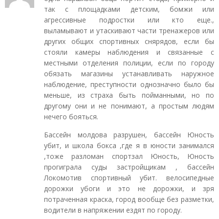
так с площадками детским, бомжи или
агрессивные подростки или кто еще.,
выламывают и утаскивают части тренажеров или
других общих спортивных снярядов, если бы
стояли камеры наблюдения и связанные с
местными отделения полиции, если по городу
обязать магазины устанавливать наружное
наблюдение, преступности однозначно было бы
меньше, из страха быть пойманными, но по
другому они и не понимают, а простым людям
нечего бояться.
Бассейн молдова разрушен, бассейн Юность
убит, и школа бокса ,где я в юности занимался
,тоже разломан спортзал Юность, Юность
прогиграла суды застройщикам , бассейн
Локомотив спортивный убит. велосипедные
дорожки убоги и это не дорожки, и зря
потраченная краска, город вообще без разметки,
водители в напряжении ездят по городу.