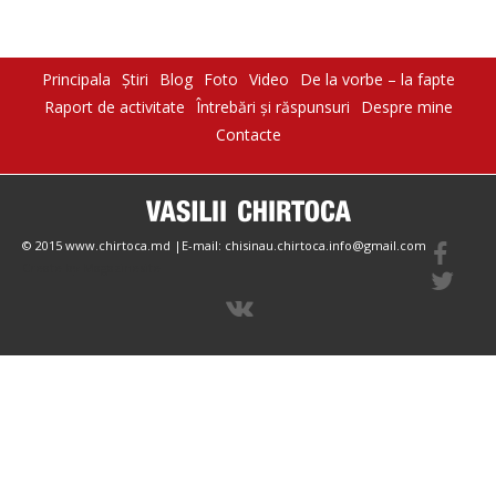
Principala
Știri
Blog
Foto
Video
De la vorbe – la fapte
Raport de activitate
Întrebări şi răspunsuri
Despre mine
Contacte
© 2015 www.chirtoca.md |E-mail: chisinau.chirtoca.info@gmail.com
Create by Magazinesite