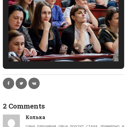
2 Comments
Колька
одна паршивая овца портит стада, примерно и