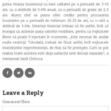
putea finanța businessul cu bani calitativi pe o perioadă de 7-10
ani, cu o dobîndă de 5-6% anual, cu o perioadă de grație de 2-3
ani. Atunci cînd va putea oferi credite pentru procurarea
locuințelor pe o perioadă de minimum 20-25 de ani, cu o rată a
dobînzii de 5-6%. Sistemul financiar trebuie să fie astfel, încît să
înceapă să activeze piața valorilor mobiliare, pentru ca mijloacele
libere să poată fi injectate în economie. „Este necesar de anulat
multe restricții. Totodată, trebuie de făcut astfel, încît mijloacele
investitorilor neprofesioniști, de rînd, să fie protejate. Cum se pot
realiza toate acestea este deja subiectul unei discuții separate”, a
menționat Vasili Chirtoca.
Leave a Reply
Comment Here