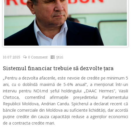
Contacte
10.07.2015
0 Comment
Știri
Sistemul financiar trebuie să dezvolte țara
„Pentru a dezvolta afacerile, este nevoie de credite pe minimum 5
ani, cu o dobîndă maximă de 5-6% anual”, a menționat într-un
interviu pentru NOI.md șeful holdingului „DAAC Hermes”, Vasili
Chirtoca, comentînd afirmațiile președintelui Parlamentului
Republicii Moldova, Andrian Candu. Spicherul a declarat recent că
băncile comerciale din Moldova au suficiente lichidităţi, dar acordă
puţine credite din cauza capacităţii reduse a agenţilor economici
de a contracta credite mari.