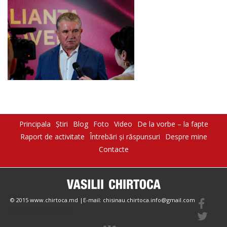
Principala
Știri
Blog
Foto
Video
De la vorbe – la fapte
Raport de activitate
Întrebări şi răspunsuri
Despre mine
Contacte
© 2015 www.chirtoca.md |E-mail: chisinau.chirtoca.info@gmail.com
Create by Magazinesite