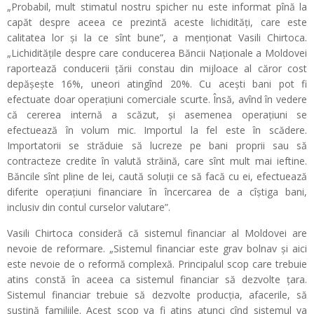
„Probabil, mult stimatul nostru spicher nu este informat pînă la
capăt despre aceea ce prezintă aceste lichidități, care este
calitatea lor și la ce sînt bune”, a menționat Vasili Chirtoca.
„Lichiditățile despre care conducerea Băncii Naționale a Moldovei
raportează conducerii țării constau din mijloace al căror cost
depășește 16%, uneori atingînd 20%. Cu acești bani pot fi
efectuate doar operațiuni comerciale scurte. Însă, avînd în vedere
că cererea internă a scăzut, și asemenea operațiuni se
efectuează în volum mic. Importul la fel este în scădere.
Importatorii se străduie să lucreze pe bani proprii sau să
contracteze credite în valută străină, care sînt mult mai ieftine.
Băncile sînt pline de lei, caută soluții ce să facă cu ei, efectuează
diferite operațiuni financiare în încercarea de a cîștiga bani,
inclusiv din contul curselor valutare”.
Vasili Chirtoca consideră că sistemul financiar al Moldovei are
nevoie de reformare. „Sistemul financiar este grav bolnav și aici
este nevoie de o reformă complexă. Principalul scop care trebuie
atins constă în aceea ca sistemul financiar să dezvolte țara.
Sistemul financiar trebuie să dezvolte producția, afacerile, să
susțină familiile. Acest scop va fi atins atunci cînd sistemul va