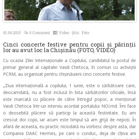
Contacte
01.06.2015
0 Comment
Video
Știri
Foto
Cinci concerte festive pentru copii și părinții
lor au avut loc la Chișinău (FOTO, VIDEO)
Cu ocazia Zilei Internaționale a Copilului, candidatul la postul de
primar general al capitalei Vasili Chirtoca, în comun cu activiștii
PCRM, au organizat pentru chișinăuieni cinci concerte festive.
„Ziua internațională a copilului, 1 iunie, este o sărbătoare care,
deocamdată, nu a fost inclusă în lista sărbătorilor oficiale, însă
este marcată cu plăcere de către întregul popor, a menționat
Vasili Chirtoca într-un interviu acordat portalului NOI.md. Îmi face
o deosebită plăcere să particip la această festivitate. Eu am
crescut doi copii, iar acum este timpul să am grijă de nepoți. În
afară de aceasta, eu practic niciodată nu vorbesc despre asta, dar
Compania DAAC Hermes, pe care o conduc, deja de cîțiva ani