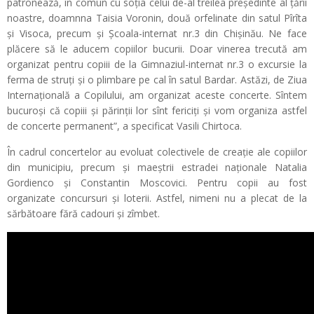
patronează, în comun cu soția celui de-al treilea președinte al țării
noastre, doamnna Taisia Voronin, două orfelinate din satul Pîrîta
și Visoca, precum și Școala-internat nr.3 din Chișinău. Ne face
plăcere să le aducem copiilor bucurii. Doar vinerea trecută am
organizat pentru copiii de la Gimnaziul-internat nr.3 o excursie la
ferma de struți și o plimbare pe cal în satul Bardar. Astăzi, de Ziua
Internațională a Copilului, am organizat aceste concerte. Sîntem
bucuroși că copiii și părinții lor sînt fericiți și vom organiza astfel
de concerte permanent”, a specificat Vasili Chirtoca.
În cadrul concertelor au evoluat colectivele de creație ale copiilor
din municipiu, precum și maeștrii estradei naționale Natalia
Gordienco și Constantin Moscovici. Pentru copii au fost
organizate concursuri și loterii. Astfel, nimeni nu a plecat de la
sărbătoare fără cadouri și zîmbet.