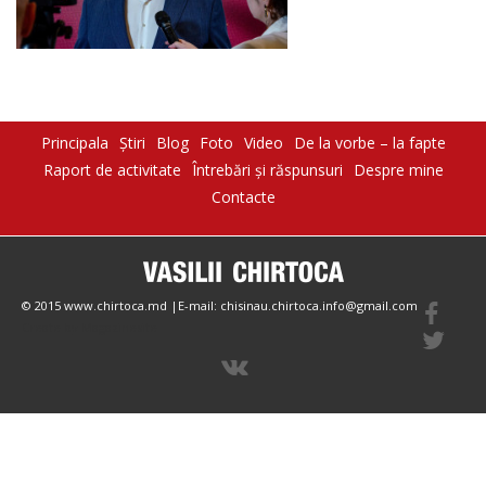
Principala
Știri
Blog
Foto
Video
De la vorbe – la fapte
Raport de activitate
Întrebări şi răspunsuri
Despre mine
Contacte
© 2015 www.chirtoca.md |E-mail: chisinau.chirtoca.info@gmail.com
Create by Magazinesite