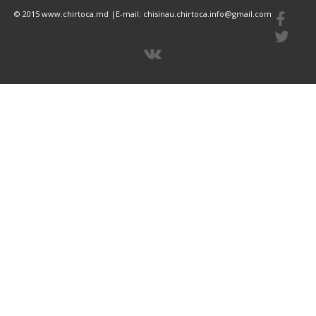
© 2015 www.chirtoca.md |E-mail: chisinau.chirtoca.info@gmail.com
Create by Magazinesite