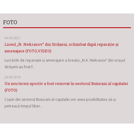
FOTO
04.09.2021
Liceul „N. Nekrasov” din Strășeni, schimbat după reparație și
amenajare (FOTO,VIDEO)
Lucrările de reparație și amenajare a liceului „N.A. Nekrasov” din orașul
Strășeni au fost f..
26.09.2019
Un nou teren sportiv a fost renovat în sectorul Buiucani al capitalei
(FOTO)
Copiii din sectorul Buiucani al capitalei vor avea posibilitatea să-și
petreacă timpul liber..