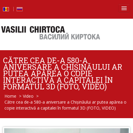
Principala
Știri
Blog
CĂTRE CEA DE-A 580-A
Foto
ANIVERSARE A CHIȘINĂULUI AR
PUTEA APĂREA O COPIE
Video
INTERACTIVĂ A CAPITALEI ÎN
FORMATUL 3D (FOTO, VIDEO)
De la vorbe – la fapte
Home
>
Video
>
Către cea de-a 580-a aniversare a Chișinăului ar putea apărea o
Raport de activitate
copie interactivă a capitalei în formatul 3D (FOTO, VIDEO)
Întrebări şi răspunsuri
Despre mine