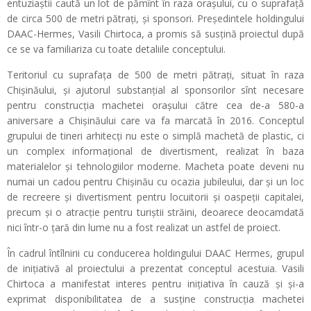
entuziaștii caută un lot de pămînt în raza orașului, cu o suprafață
de circa 500 de metri pătrați, și sponsori. Președintele holdingului
DAAC-Hermes, Vasili Chirtoca, a promis să susțină proiectul după
ce se va familiariza cu toate detaliile conceptului.
Teritoriul cu suprafața de 500 de metri pătrați, situat în raza
Chișinăului, și ajutorul substanțial al sponsorilor sînt necesare
pentru construcția machetei orașului către cea de-a 580-a
aniversare a Chișinăului care va fa marcată în 2016. Conceptul
grupului de tineri arhitecți nu este o simplă machetă de plastic, ci
un complex informațional de divertisment, realizat în baza
materialelor și tehnologiilor moderne. Macheta poate deveni nu
numai un cadou pentru Chișinău cu ocazia jubileului, dar și un loc
de recreere și divertisment pentru locuitorii și oaspeții capitalei,
precum și o atracție pentru turiștii străini, deoarece deocamdată
nici într-o țară din lume nu a fost realizat un astfel de proiect.
În cadrul întîlnirii cu conducerea holdingului DAAC Hermes, grupul
de inițiativă al proiectului a prezentat conceptul acestuia. Vasili
Chirtoca a manifestat interes pentru inițiativa în cauză și și-a
exprimat disponibilitatea de a susține construcția machetei