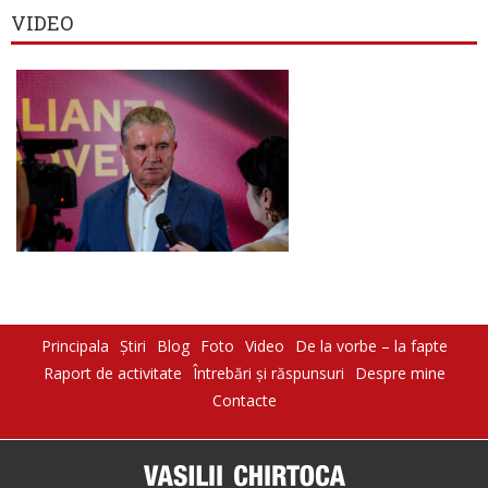
VIDEO
Principala
Știri
Blog
Foto
Video
De la vorbe – la fapte
Raport de activitate
Întrebări şi răspunsuri
Despre mine
Contacte