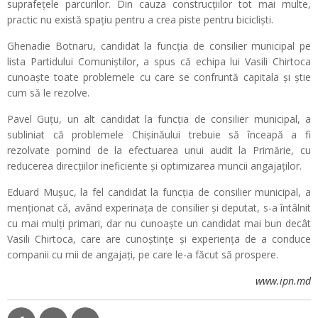
suprafeţele parcurilor. Din cauza construcţiilor tot mai multe,
practic nu există spaţiu pentru a crea piste pentru biciclişti.
Ghenadie Botnaru, candidat la funcţia de consilier municipal pe
lista Partidului Comuniştilor, a spus că echipa lui Vasili Chirtoca
cunoaşte toate problemele cu care se confruntă capitala şi ştie
cum să le rezolve.
Pavel Guţu, un alt candidat la funcţia de consilier municipal, a
subliniat că problemele Chişinăului trebuie să înceapă a fi
rezolvate pornind de la efectuarea unui audit la Primărie, cu
reducerea direcţiilor ineficiente şi optimizarea muncii angajaţilor.
Eduard Muşuc, la fel candidat la funcţia de consilier municipal, a
menţionat că, având experinaţa de consilier şi deputat, s-a întâlnit
cu mai mulţi primari, dar nu cunoaşte un candidat mai bun decât
Vasili Chirtoca, care are cunoştinţe şi experienţa de a conduce
companii cu mii de angajaţi, pe care le-a făcut să prospere.
www.ipn.md