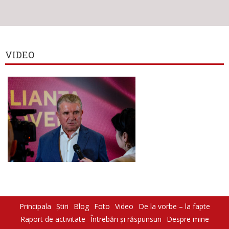
VIDEO
Principala
Știri
Blog
Foto
Video
De la vorbe – la fapte
Raport de activitate
Întrebări şi răspunsuri
Despre mine