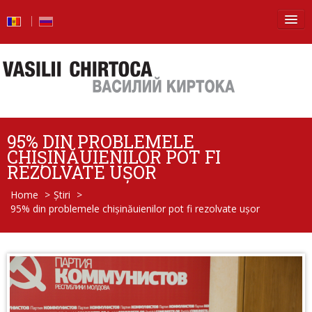
Principala
Știri
Blog
95% DIN PROBLEMELE
Foto
CHIŞINĂUIENILOR POT FI
REZOLVATE UŞOR
Video
Home
>
Știri
>
95% din problemele chişinăuienilor pot fi rezolvate uşor
De la vorbe – la fapte
Raport de activitate
Întrebări şi răspunsuri
Despre mine