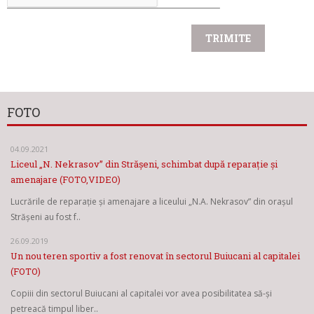
FOTO
04.09.2021
Liceul „N. Nekrasov” din Strășeni, schimbat după reparație și
amenajare (FOTO,VIDEO)
Lucrările de reparație și amenajare a liceului „N.A. Nekrasov” din orașul
Strășeni au fost f..
26.09.2019
Un nou teren sportiv a fost renovat în sectorul Buiucani al capitalei
(FOTO)
Copiii din sectorul Buiucani al capitalei vor avea posibilitatea să-și
petreacă timpul liber..