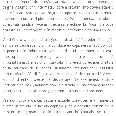
Într-o conferinţă de presă, candidatul a adus drept exemplu
pagina visa.md, prin intermediul căreia cetăţenii moldoveni stabiliţi
peste hotare sau care au migrat temporar îşi rezolvă mai multe
probleme, cum ar fi pierderea actelor. De asemenea, pot obţine
consultaţii juridice. Acelaşi mecanism echipa lui Vasili Chirtoca
doreşte să-l promoveze şi în raport cu problemele chişinăuienilor.
Vasili Chirtoca a spus că alegătorii pot să aibă încredere în el şi în
echipa sa deoarece nu vin la conducerea capitalei să facă politică,
ci pentru a le îmbunătăţi viaţa. Candidatul a menţionat că este
preocupat de ecologie şi are mai multe idei cum să
îmbunătăţească mediul din capitală. Împreună cu echipa cheltuie
anual milioane de lei pentru susţinerea internatelor şi azilurilor
pentru bătrâni. Vasili Chirtoca a mai spus că de mai multă vreme
sprijină diferite proiecte de dezvoltare. De asemenea, susţine
Federaţia de Box. „Adunăm copii din stradă şi îi îndemnăm să facă
sport, să crească sănătoşi şi puternici”, a subliniat concurentul.
Vasili Chirtoca a criticat deciziile actualei conduceri a Primăriei de
a oferi în arendă un lac din capitală şi de a permite construcţii în
parcuri, menţionând că în ultimii ani în capitală se reduc