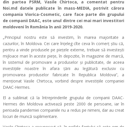
din partea PSRM, Vasile Chirtoca, a comentat pentru
Noi.md datele publicate în mass-MEDIA, potrivit cărora
compania Viorica-Cosmetic, care face parte din grupului
de companii DAAC, este unul dintre cei mai mari investitori
moldoveni în România în anii 2019-2020.
„Principiul nostru este să investim, în marea majoritate a
cazurilor, în Moldova. Cei care înțeleg cîte ceva în comerț știu că,
pentru a vinde produsele pe piețele externe, trebuie să investești
mijloace mari în aceste piețe, în depozite, în magazine de marcă,
în sistemul de promovare a produselor și publicitate, de aceea
investițiile noastre în afara țării au legătură exclusiv cu
promovarea produselor fabricate în Republica Moldova”, a
menționat Vasile Chirtoca, vorbind despre investițiile companiei
DAAC-Hermes.
El a subliniat că la întreprinderile grupului de companii DAAC-
Hermes din Moldova activează peste 2000 de persoane, iar în
perioada pandemiei companiile nu a redus pe nimeni, dar au creat
locuri de muncă suplimentare.
Vasile Chirtoca a recunoscut că, în pofida faptului că este om de