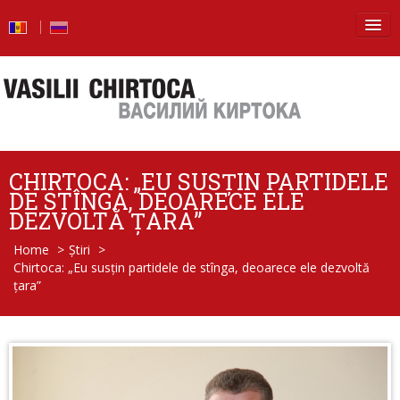
Principala
Știri
Blog
CHIRTOCA: „EU SUSȚIN PARTIDELE
Foto
DE STÎNGA, DEOARECE ELE
DEZVOLTĂ ȚARA”
Video
Home
>
Știri
>
Chirtoca: „Eu susțin partidele de stînga, deoarece ele dezvoltă
De la vorbe – la fapte
țara”
Raport de activitate
Întrebări şi răspunsuri
Despre mine