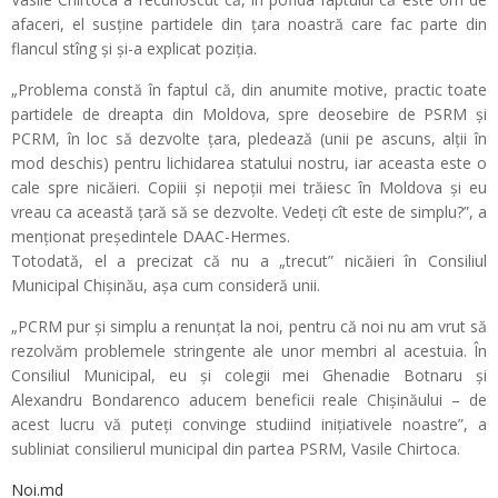
afaceri, el susține partidele din țara noastră care fac parte din
flancul stîng și și-a explicat poziția.
„Problema constă în faptul că, din anumite motive, practic toate
partidele de dreapta din Moldova, spre deosebire de PSRM și
PCRM, în loc să dezvolte țara, pledează (unii pe ascuns, alții în
mod deschis) pentru lichidarea statului nostru, iar aceasta este o
cale spre nicăieri. Copiii și nepoții mei trăiesc în Moldova și eu
vreau ca această țară să se dezvolte. Vedeți cît este de simplu?”, a
menționat președintele DAAC-Hermes.
Totodată, el a precizat că nu a „trecut” nicăieri în Consiliul
Municipal Chișinău, așa cum consideră unii.
„PCRM pur și simplu a renunțat la noi, pentru că noi nu am vrut să
rezolvăm problemele stringente ale unor membri al acestuia. În
Consiliul Municipal, eu și colegii mei Ghenadie Botnaru și
Alexandru Bondarenco aducem beneficii reale Chișinăului – de
acest lucru vă puteți convinge studiind inițiativele noastre”, a
subliniat consilierul municipal din partea PSRM, Vasile Chirtoca.
Noi.md