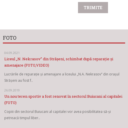
FOTO
04.09.2021
Liceul „N. Nekrasov” din Strășeni, schimbat după reparație și
amenajare (FOTO,VIDEO)
Lucrările de reparație și amenajare a liceului „N.A. Nekrasov” din orașul
Strășeni au fost f..
26.09.2019
Un nou teren sportiv a fost renovat în sectorul Buiucani al capitalei
(FOTO)
Copiii din sectorul Buiucani al capitalei vor avea posibilitatea să-și
petreacă timpul liber..