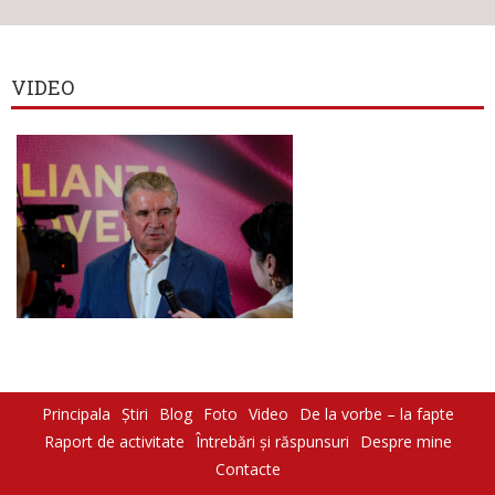
VIDEO
Principala
Știri
Blog
Foto
Video
De la vorbe – la fapte
Raport de activitate
Întrebări şi răspunsuri
Despre mine
Contacte