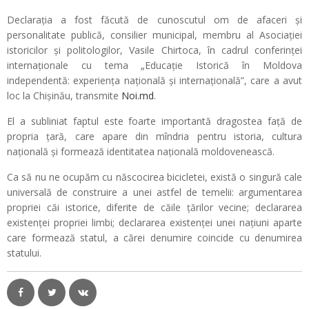
Declarația a fost făcută de cunoscutul om de afaceri și
personalitate publică, consilier municipal, membru al Asociației
istoricilor și politologilor, Vasile Chirtoca, în cadrul conferinței
internaționale cu tema „Educație Istorică în Moldova
independentă: experiența națională și internațională”, care a avut
loc la Chișinău, transmite
Noi.md
.
El a subliniat faptul este foarte importantă dragostea față de
propria țară, care apare din mîndria pentru istoria, cultura
națională și formează identitatea națională moldovenească.
Ca să nu ne ocupăm cu născocirea bicicletei, există o singură cale
universală de construire a unei astfel de temelii: argumentarea
propriei căi istorice, diferite de căile țărilor vecine; declararea
existenței propriei limbi; declararea existenței unei națiuni aparte
care formează statul, a cărei denumire coincide cu denumirea
statului.