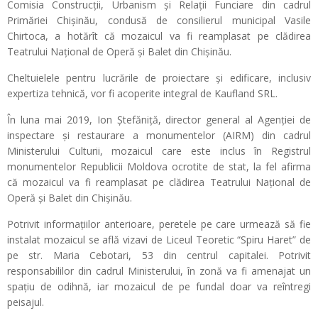
Comisia Construcții, Urbanism și Relații Funciare din cadrul
Primăriei Chișinău, condusă de consilierul municipal Vasile
Chirtoca, a hotărît că mozaicul va fi reamplasat pe clădirea
Teatrului Național de Operă și Balet din Chișinău.
Cheltuielele pentru lucrările de proiectare și edificare, inclusiv
expertiza tehnică, vor fi acoperite integral de Kaufland SRL.
În luna mai 2019, Ion Ștefăniţă, director general al Agenţiei de
inspectare şi restaurare a monumentelor (AIRM) din cadrul
Ministerului Culturii, mozaicul care este inclus în Registrul
monumentelor Republicii Moldova ocrotite de stat, la fel afirma
că mozaicul va fi reamplasat pe clădirea Teatrului Național de
Operă și Balet din Chișinău.
Potrivit informațiilor anterioare, peretele pe care urmează să fie
instalat mozaicul se află vizavi de Liceul Teoretic “Spiru Haret” de
pe str. Maria Cebotari, 53 din centrul capitalei. Potrivit
responsabililor din cadrul Ministerului, în zonă va fi amenajat un
spațiu de odihnă, iar mozaicul de pe fundal doar va reîntregi
peisajul.