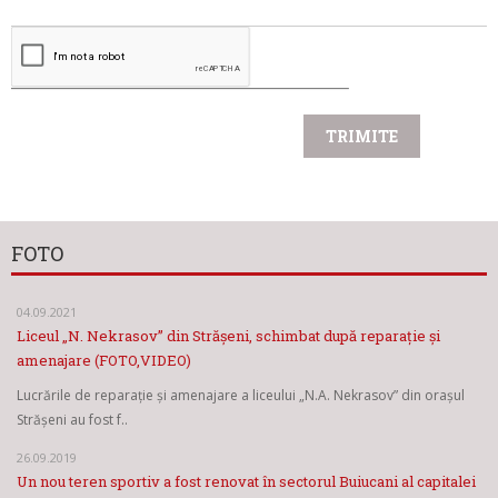
FOTO
04.09.2021
Liceul „N. Nekrasov” din Strășeni, schimbat după reparație și
amenajare (FOTO,VIDEO)
Lucrările de reparație și amenajare a liceului „N.A. Nekrasov” din orașul
Strășeni au fost f..
26.09.2019
Un nou teren sportiv a fost renovat în sectorul Buiucani al capitalei